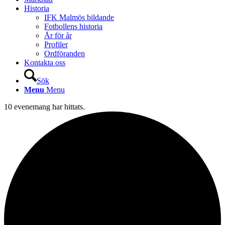
Historia
IFK Malmös bildande
Fotbollens historia
År för år
Profiler
Ordföranden
Kontakta oss
Sök
Menu
Menu
10 evenemang har hittats.