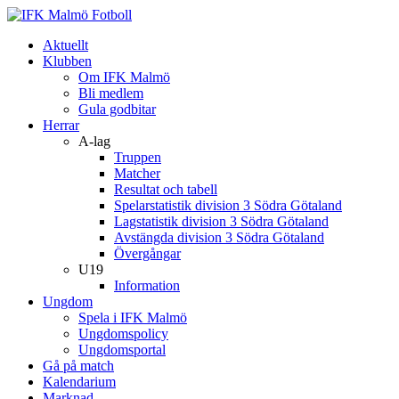
Aktuellt
Klubben
Om IFK Malmö
Bli medlem
Gula godbitar
Herrar
A-lag
Truppen
Matcher
Resultat och tabell
Spelarstatistik division 3 Södra Götaland
Lagstatistik division 3 Södra Götaland
Avstängda division 3 Södra Götaland
Övergångar
U19
Information
Ungdom
Spela i IFK Malmö
Ungdomspolicy
Ungdomsportal
Gå på match
Kalendarium
Marknad