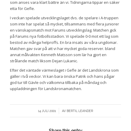
som anses vara klart bättre än vi. Tidningarna tippar en säker
etta för Gefle.
I veckan spelade utvecklingslaget dvs. de spelare i A-truppen
som inte har spelat så mycket, tillsammans med flera juniorer
en vänskapsmatch mot Farums utvecklingslag. Matchen gick
på Farums nya fotbollsstadion. Vi spelade 0-0 mot ett lag som
bestod av många helproffs. En bra insats av våra ungdomar.
Matchen gav svar på att vi har mycket goda reserver. bland
annat målvakten Kenneth Matsson som lär ha gjort en
strålande match liksom Dejan Lukanic.
Efter det väntade värmeslaget i Gefle är det Landskrona som
gäller i två veckor. Vi kan bara önska Patrik och hans pågar
god tur till Gävle och välkomna tillbaka på måndag och
uppladdningen för Landskronamatchen.
/
14 JULI 2001
AV
BERTIL LEANDER
Share this entry