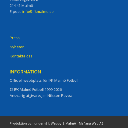
214 45 Malmö
E-post:
info@ifkmalmo.se
Press
Nyheter
Kontakta oss
INFORMATION
Officiell webbplats för IFK Malmö Fotboll
© IFK Malmö Fotboll 1999-2026
Ansvarig utgivare: Jim Nilsson Povoa
Produktion och underhåll:
Webbyrå Malmö
-
Mañana Web AB