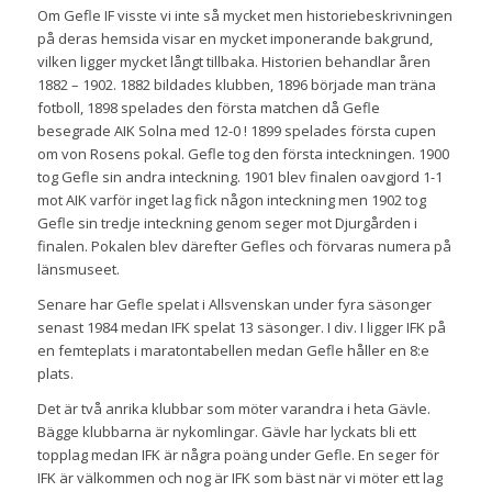
Om Gefle IF visste vi inte så mycket men historiebeskrivningen
på deras hemsida visar en mycket imponerande bakgrund,
vilken ligger mycket långt tillbaka. Historien behandlar åren
1882 – 1902. 1882 bildades klubben, 1896 började man träna
fotboll, 1898 spelades den första matchen då Gefle
besegrade AIK Solna med 12-0 ! 1899 spelades första cupen
om von Rosens pokal. Gefle tog den första inteckningen. 1900
tog Gefle sin andra inteckning. 1901 blev finalen oavgjord 1-1
mot AIK varför inget lag fick någon inteckning men 1902 tog
Gefle sin tredje inteckning genom seger mot Djurgården i
finalen. Pokalen blev därefter Gefles och förvaras numera på
länsmuseet.
Senare har Gefle spelat i Allsvenskan under fyra säsonger
senast 1984 medan IFK spelat 13 säsonger. I div. I ligger IFK på
en femteplats i maratontabellen medan Gefle håller en 8:e
plats.
Det är två anrika klubbar som möter varandra i heta Gävle.
Bägge klubbarna är nykomlingar. Gävle har lyckats bli ett
topplag medan IFK är några poäng under Gefle. En seger för
IFK är välkommen och nog är IFK som bäst när vi möter ett lag