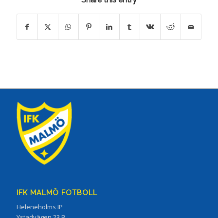
IFK MALMÖ FOTBOLL
Heleneholms IP
Ystadvägen 23 B