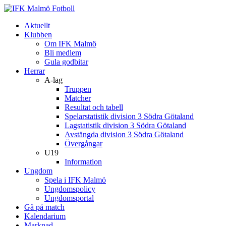
Aktuellt
Klubben
Om IFK Malmö
Bli medlem
Gula godbitar
Herrar
A-lag
Truppen
Matcher
Resultat och tabell
Spelarstatistik division 3 Södra Götaland
Lagstatistik division 3 Södra Götaland
Avstängda division 3 Södra Götaland
Övergångar
U19
Information
Ungdom
Spela i IFK Malmö
Ungdomspolicy
Ungdomsportal
Gå på match
Kalendarium
Marknad