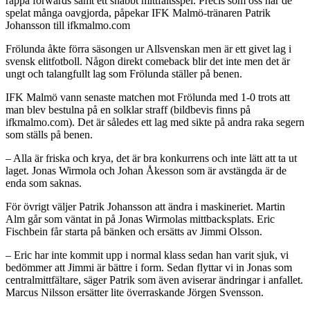
rappa forwards samt ett snabbt mittfältsspel. Precis som oss har de
spelat många oavgjorda, påpekar IFK Malmö-tränaren Patrik
Johansson till ifkmalmo.com
Frölunda åkte förra säsongen ur Allsvenskan men är ett givet lag i
svensk elitfotboll. Någon direkt comeback blir det inte men det är
ungt och talangfullt lag som Frölunda ställer på benen.
IFK Malmö vann senaste matchen mot Frölunda med 1-0 trots att
man blev bestulna på en solklar straff (bildbevis finns på
ifkmalmo.com). Det är således ett lag med sikte på andra raka segern
som ställs på benen.
– Alla är friska och krya, det är bra konkurrens och inte lätt att ta ut
laget. Jonas Wirmola och Johan Åkesson som är avstängda är de
enda som saknas.
För övrigt väljer Patrik Johansson att ändra i maskineriet. Martin
Alm går som väntat in på Jonas Wirmolas mittbacksplats. Eric
Fischbein får starta på bänken och ersätts av Jimmi Olsson.
– Eric har inte kommit upp i normal klass sedan han varit sjuk, vi
bedömmer att Jimmi är bättre i form. Sedan flyttar vi in Jonas som
centralmittfältare, säger Patrik som även aviserar ändringar i anfallet.
Marcus Nilsson ersätter lite överraskande Jörgen Svensson.