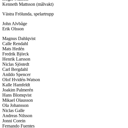
Kenneth Mattsson (målvakt)
Västra Frölunda, spelartrupp
John Alvbåge
Erik Olsson
Magnus Dahlqvist
Calle Rendahl
Mats Hedén
Fredrik Björck
Henrik Larsson
Niclas Sjöstedt
Carl Bergdahl
Anildo Spencer
Olof Hvidén-Watson
Kalle Hamfeldt
Joakim Palmerén
Hans Blomqvist
Mikael Olausson
Ola Johansson
Niclas Galle
Andreas Nilsson
Jonni Corein
Fernando Fuentes