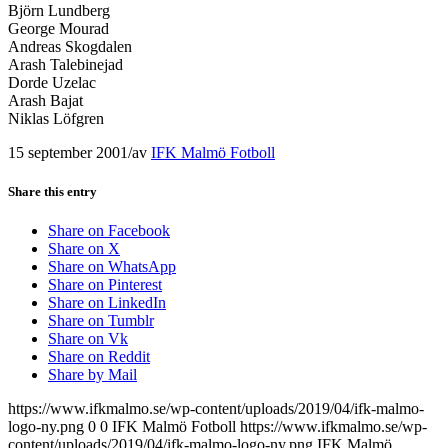
Björn Lundberg
George Mourad
Andreas Skogdalen
Arash Talebinejad
Dorde Uzelac
Arash Bajat
Niklas Löfgren
15 september 2001
/
av
IFK Malmö Fotboll
Share this entry
Share on Facebook
Share on X
Share on WhatsApp
Share on Pinterest
Share on LinkedIn
Share on Tumblr
Share on Vk
Share on Reddit
Share by Mail
https://www.ifkmalmo.se/wp-content/uploads/2019/04/ifk-malmo-
logo-ny.png
0
0
IFK Malmö Fotboll
https://www.ifkmalmo.se/wp-
content/uploads/2019/04/ifk-malmo-logo-ny.png
IFK Malmö