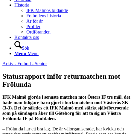
Historia
IFK Malmös bildande
Fotbollens historia
År för år
Profiler
Ordföranden
Kontakta oss
Sök
Menu
Menu
Arkiv - Fotboll - Senior
Statusrapport inför returmatchen mot
Frölunda
IFK Malmö gjorde i senaste matchen mot Östers IF tre mål, det
hade man tidigare bara gjort i bortamatchen mot Västerås SK
(3-3). Det är således ett IFK Malmö med stärkt självförtroende
som på söndagen åker till Göteborg för att ta sig an Västra
Frölunda IF på Ruddalen.
– Frölunda har ett bra lag. De är välorganiserade, har kvicka och