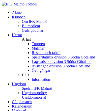
Aktuellt
Klubben
Om IFK Malmö
Bli medlem
Gula godbitar
Herrar
A-lag
Truppen
Matcher
Resultat och tabell
Spelarstatistik division 3 Södra Götaland
Lagstatistik division 3 Södra Götaland
Avstängda division 3 Södra Götaland
Övergångar
U19
Information
Ungdom
Spela i IFK Malmö
Ungdomspolicy
Ungdomsportal
Gå på match
Kalendarium
Marknad