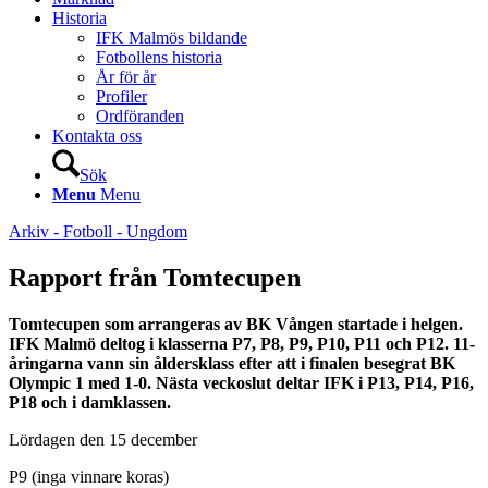
Historia
IFK Malmös bildande
Fotbollens historia
År för år
Profiler
Ordföranden
Kontakta oss
Sök
Menu
Menu
Arkiv - Fotboll - Ungdom
Rapport från Tomtecupen
Tomtecupen som arrangeras av BK Vången startade i helgen.
IFK Malmö deltog i klasserna P7, P8, P9, P10, P11 och P12. 11-
åringarna vann sin åldersklass efter att i finalen besegrat BK
Olympic 1 med 1-0. Nästa veckoslut deltar IFK i P13, P14, P16,
P18 och i damklassen.
Lördagen den 15 december
P9 (inga vinnare koras)