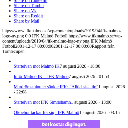
Share on LinkedIn
Share on Tumblr
Share on Vk
Share on Reddit
Share by Mail
https://www.ifkmalmo.se/wp-content/uploads/2019/04/ifk-malmo-
logo-ny.png
0
0
IFK Malmö Fotboll
https://www.ifkmalmo.se/wp-
content/uploads/2019/04/ifk-malmo-logo-ny.png
IFK Malmö
Fotboll
2001-12-17 00:00:00
2001-12-17 00:00:00
Rapport från
Tomtecupen
Startelvan mot Malmö IK
7 augusti 2026 - 18:00
Inför Malmö IK – IFK Malmö
7 augusti 2026 - 01:53
Mardrömsminuter sänkte IFK: ”Alltid sista tio”
1 augusti 2026
- 22:08
Startelvan mot IFK Simrishamn
1 augusti 2026 - 13:00
Okoebor tackar för sig i IFK Malmö
1 augusti 2026 - 03:15