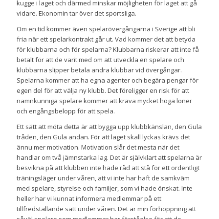
kugge i laget och därmed minskar möjligheten för laget att gå
vidare. Ekonomin tar över det sportsliga.
Om en tid kommer även spelarövergångarna i Sverige att bli
fria när ett spelarkontrakt går ut. Vad kommer det att betyda
för klubbarna och för spelarna? Klubbarna riskerar att inte få
betalt för att de varit med om att utveckla en spelare och
klubbarna slipper betala andra klubbar vid övergångar.
Spelarna kommer att ha egna agenter och begära pengar för
egen del för att välja ny klubb. Det föreligger en risk för att
namnkunniga spelare kommer att kräva mycket höga löner
och engångsbelopp för att spela.
Ett sätt att möta detta är att bygga upp klubbkänslan, den Gula
tråden, den Gula andan. För att laget skall lyckas krävs det
ännu mer motivation. Motivation slår det mesta när det
handlar om två jämnstarka lag. Det är självklart att spelarna är
besvikna på att klubben inte hade råd att stå för ett ordentligt
träningsläger under våren, att vi inte har haft de samkväm
med spelare, styrelse och familjer, som vi hade önskat. Inte
heller har vi kunnat informera medlemmar på ett
tillfredställande sätt under våren. Det är min förhoppning att