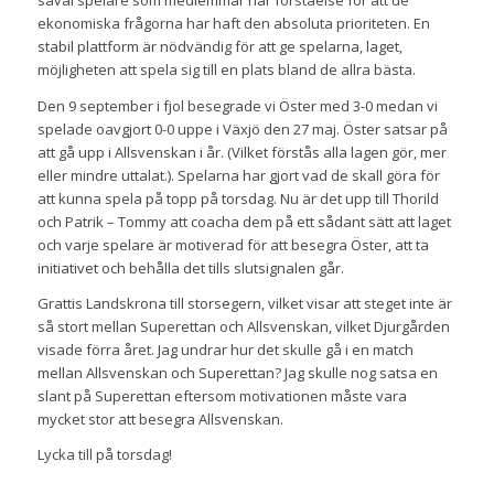
såväl spelare som medlemmar har förståelse för att de
ekonomiska frågorna har haft den absoluta prioriteten. En
stabil plattform är nödvändig för att ge spelarna, laget,
möjligheten att spela sig till en plats bland de allra bästa.
Den 9 september i fjol besegrade vi Öster med 3-0 medan vi
spelade oavgjort 0-0 uppe i Växjö den 27 maj. Öster satsar på
att gå upp i Allsvenskan i år. (Vilket förstås alla lagen gör, mer
eller mindre uttalat.). Spelarna har gjort vad de skall göra för
att kunna spela på topp på torsdag. Nu är det upp till Thorild
och Patrik – Tommy att coacha dem på ett sådant sätt att laget
och varje spelare är motiverad för att besegra Öster, att ta
initiativet och behålla det tills slutsignalen går.
Grattis Landskrona till storsegern, vilket visar att steget inte är
så stort mellan Superettan och Allsvenskan, vilket Djurgården
visade förra året. Jag undrar hur det skulle gå i en match
mellan Allsvenskan och Superettan? Jag skulle nog satsa en
slant på Superettan eftersom motivationen måste vara
mycket stor att besegra Allsvenskan.
Lycka till på torsdag!