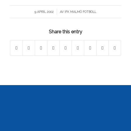
/
9 APRIL 2002
AV
IFK MALMÖ FOTBOLL
Share this entry