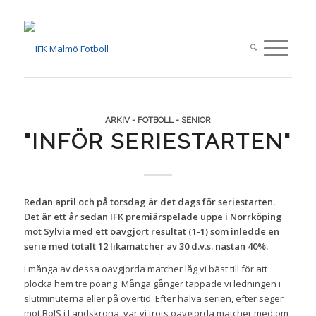
ARKIV - FOTBOLL - SENIOR
"INFÖR SERIESTARTEN"
Redan april och på torsdag är det dags för seriestarten.
Det är ett år sedan IFK premiärspelade uppe i Norrköping
mot Sylvia med ett oavgjort resultat (1-1) som inledde en
serie med totalt 12 likamatcher av 30 d.v.s. nästan 40%.
I många av dessa oavgjorda matcher låg vi bäst till för att
plocka hem tre poäng. Många gånger tappade vi ledningen i
slutminuterna eller på övertid. Efter halva serien, efter seger
mot BoIS i Landskrona, var vi trots oavgjorda matcher med om