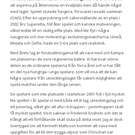
att aspirera på åtminstone en kvalplats men då hände något
med laget. Spelet slutade fungera, försvaret rasade samman
(GAIS). Efter en uppryckning och säkerställande av en plats i
2002 års Superetta, föll åter spelet och kanske motiveringen,
vilket ledde till en slutlig elfte plats. Med lite flyt i några
oavgjorda och mer motivering i avslutningsmatcherna, Umeå,
Motala och Gefle, hade en 5-6:e plats varit realistisk.
Med årets lag är förutsättningarna till att vara med och kämpa
om platserna i de övre regionerna bättre. Vi har kvar större
delen av de ordinarie spelarna från förra året och vi har fått
en del nya hungriga i unga spelare, som vill visa att de kan.
Några spelare från utvecklingslaget får säkert möjligheter att
spela matcher under den långa serien.
De spelare som inte platsade i startelvan 2001 fick i fjol mycket
lite speltid. I år spelar vi med både ett B-lag, utvecklingslag och
ett juniorlag, vilket gör att alla i A-truppen – juniortruppen skall
få mycket speltid. Visst saknar vi Frederick Enaholo och det är
tråkigt att ett förhållande skall sluta på detta viset. Jag är dock
övertygad om att Kenneth Mattsson kommer att växa med
uppgiften för att bli den trygga utpost som Chrischan var