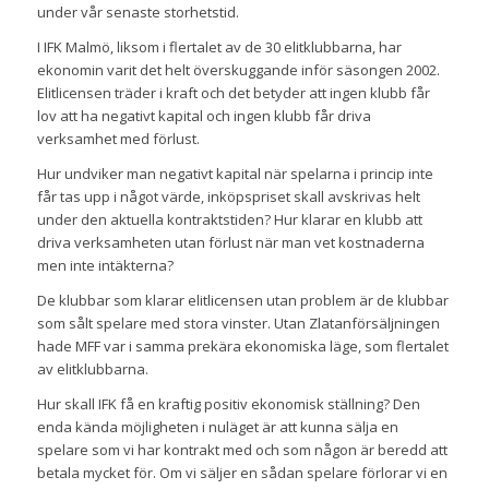
under vår senaste storhetstid.
I IFK Malmö, liksom i flertalet av de 30 elitklubbarna, har
ekonomin varit det helt överskuggande inför säsongen 2002.
Elitlicensen träder i kraft och det betyder att ingen klubb får
lov att ha negativt kapital och ingen klubb får driva
verksamhet med förlust.
Hur undviker man negativt kapital när spelarna i princip inte
får tas upp i något värde, inköpspriset skall avskrivas helt
under den aktuella kontraktstiden? Hur klarar en klubb att
driva verksamheten utan förlust när man vet kostnaderna
men inte intäkterna?
De klubbar som klarar elitlicensen utan problem är de klubbar
som sålt spelare med stora vinster. Utan Zlatanförsäljningen
hade MFF var i samma prekära ekonomiska läge, som flertalet
av elitklubbarna.
Hur skall IFK få en kraftig positiv ekonomisk ställning? Den
enda kända möjligheten i nuläget är att kunna sälja en
spelare som vi har kontrakt med och som någon är beredd att
betala mycket för. Om vi säljer en sådan spelare förlorar vi en