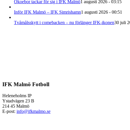
Okoebor tackar för sig i IFK Malmö
1 augusti 2026 - 03:15
Inför IFK Malmö – IFK Simrishamn
1 augusti 2026 - 00:51
Tvåmålsskytt i comebacken – nu förlänger IFK-ikonen
30 juli 
IFK Malmö Fotboll
Heleneholms IP
Ystadvägen 23 B
214 45 Malmö
E-post:
info@ifkmalmo.se