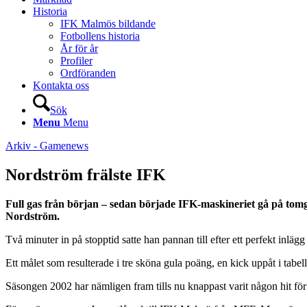
Historia
IFK Malmös bildande
Fotbollens historia
År för år
Profiler
Ordföranden
Kontakta oss
Sök
Menu
Menu
Arkiv - Gamenews
Nordström frälste IFK
Full gas från början – sedan började IFK-maskineriet gå på tomgå
Nordström.
Två minuter in på stopptid satte han pannan till efter ett perfekt inl
Ett målet som resulterade i tre sköna gula poäng, en kick uppåt i tabell
Säsongen 2002 har nämligen fram tills nu knappast varit någon hit för