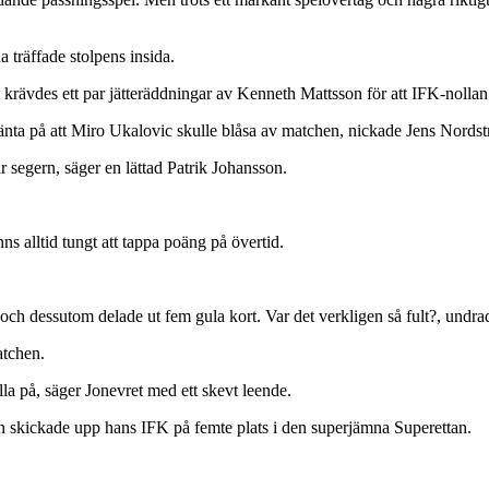
träffade stolpens insida.
t krävdes ett par jätteräddningar av Kenneth Mattsson för att IFK-nollan b
vänta på att Miro Ukalovic skulle blåsa av matchen, nickade Jens Nordst
är segern, säger en lättad Patrik Johansson.
s alltid tungt att tappa poäng på övertid.
n och dessutom delade ut fem gula kort. Var det verkligen så fult?, undra
atchen.
la på, säger Jonevret med ett skevt leende.
n skickade upp hans IFK på femte plats i den superjämna Superettan.