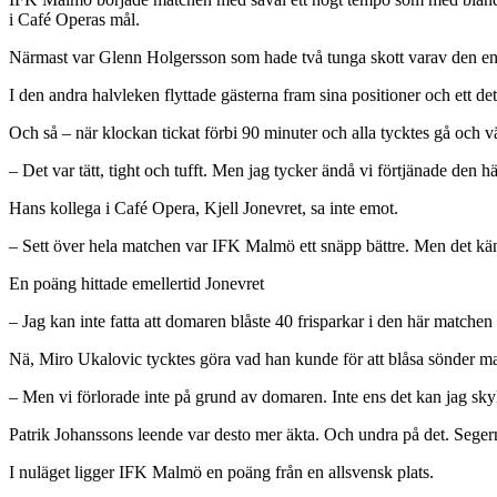
i Café Operas mål.
Närmast var Glenn Holgersson som hade två tunga skott varav den ena 
I den andra halvleken flyttade gästerna fram sina positioner och ett de
Och så – när klockan tickat förbi 90 minuter och alla tycktes gå och 
– Det var tätt, tight och tufft. Men jag tycker ändå vi förtjänade den h
Hans kollega i Café Opera, Kjell Jonevret, sa inte emot.
– Sett över hela matchen var IFK Malmö ett snäpp bättre. Men det känn
En poäng hittade emellertid Jonevret
– Jag kan inte fatta att domaren blåste 40 frisparkar i den här matche
Nä, Miro Ukalovic tycktes göra vad han kunde för att blåsa sönder m
– Men vi förlorade inte på grund av domaren. Inte ens det kan jag skyl
Patrik Johanssons leende var desto mer äkta. Och undra på det. Seger
I nuläget ligger IFK Malmö en poäng från en allsvensk plats.