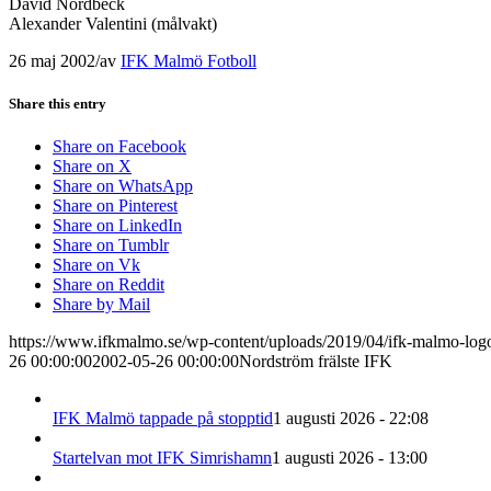
David Nordbeck
Alexander Valentini (målvakt)
26 maj 2002
/
av
IFK Malmö Fotboll
Share this entry
Share on Facebook
Share on X
Share on WhatsApp
Share on Pinterest
Share on LinkedIn
Share on Tumblr
Share on Vk
Share on Reddit
Share by Mail
https://www.ifkmalmo.se/wp-content/uploads/2019/04/ifk-malmo-log
26 00:00:00
2002-05-26 00:00:00
Nordström frälste IFK
IFK Malmö tappade på stopptid
1 augusti 2026 - 22:08
Startelvan mot IFK Simrishamn
1 augusti 2026 - 13:00