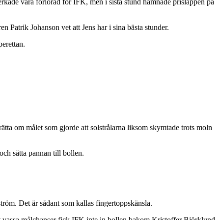
erkade vara förlorad för IFK, men i sista stund hamnade prislappen på
n Patrik Johanson vet att Jens har i sina bästa stunder.
perettan.
ätta om målet som gjorde att solstrålarna liksom skymtade trots moln
ch sätta pannan till bollen.
tröm. Det är sådant som kallas fingertoppskänsla.
 vassa målchanser fick IFK inte in bollen bakom Kristoffer Björklund