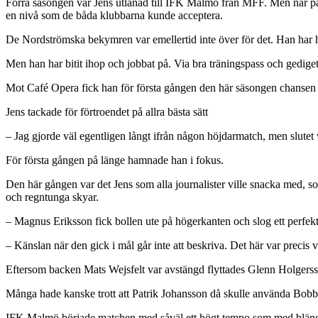
Förra säsongen var Jens utlånad till IFK Malmö från MFF. Men när part
en nivå som de båda klubbarna kunde acceptera.
De Nordströmska bekymren var emellertid inte över för det. Han har haf
Men han har bitit ihop och jobbat på. Via bra träningspass och gediget 
Mot Café Opera fick han för första gången den här säsongen chansen f
Jens tackade för förtroendet på allra bästa sätt
– Jag gjorde väl egentligen långt ifrån någon höjdarmatch, men slutet v
För första gången på länge hamnade han i fokus.
Den här gången var det Jens som alla journalister ville snacka med, s
och regntunga skyar.
– Magnus Eriksson fick bollen ute på högerkanten och slog ett perfekt i
– Känslan när den gick i mål går inte att beskriva. Det här var precis
Eftersom backen Mats Wejsfelt var avstängd flyttades Glenn Holgersson 
Många hade kanske trott att Patrik Johansson då skulle använda Bobby 
IFK Malmö började matchen med såväl ett högt tempo som med bländand