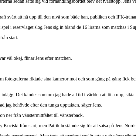
erna sedan satte sig vid förhandlingsbordet blev det tvärstopp. Jens v
t svårt att nå upp till den nivå som både han, publiken och IFK-tränare
spel i reservlaget slog Jens sig in bland de 16 lirarna som matchas i Su
rån start.
ar väl okej, flinar Jens efter matchen.
om fotograferna riktade sina kameror mot och som gång på gång fick ber
nlägg. Det kändes som om jag hade all tid i världen att titta upp, sikta o
 vad jag behövde efter den tunga upptakten, säger Jens.
ner från vänstermittfältet till vänsterback.
Kociski från start, men Patrik bestämde sig för att satsa på Jens Nords
e passningsspel. Men trots ett markant spelövertag och några riktigt