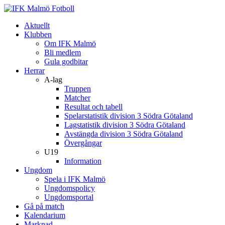
Aktuellt
Klubben
Om IFK Malmö
Bli medlem
Gula godbitar
Herrar
A-lag
Truppen
Matcher
Resultat och tabell
Spelarstatistik division 3 Södra Götaland
Lagstatistik division 3 Södra Götaland
Avstängda division 3 Södra Götaland
Övergångar
U19
Information
Ungdom
Spela i IFK Malmö
Ungdomspolicy
Ungdomsportal
Gå på match
Kalendarium
Marknad