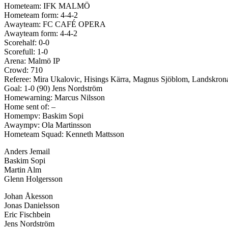
Hometeam: IFK MALMÖ
Hometeam form: 4-4-2
Awayteam: FC CAFÉ OPERA
Awayteam form: 4-4-2
Scorehalf: 0-0
Scorefull: 1-0
Arena: Malmö IP
Crowd: 710
Referee: Mira Ukalovic, Hisings Kärra, Magnus Sjöblom, Landskron
Goal: 1-0 (90) Jens Nordström
Homewarning: Marcus Nilsson
Home sent of: –
Homempv: Baskim Sopi
Awaympv: Ola Martinsson
Hometeam Squad: Kenneth Mattsson
Anders Jemail
Baskim Sopi
Martin Alm
Glenn Holgersson
Johan Åkesson
Jonas Danielsson
Eric Fischbein
Jens Nordström