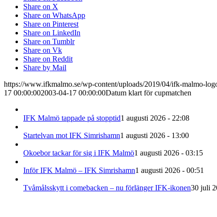
Share on X
Share on WhatsApp
Share on Pinterest
Share on LinkedIn
Share on Tumblr
Share on Vk
Share on Reddit
Share by Mail
https://www.ifkmalmo.se/wp-content/uploads/2019/04/ifk-malmo-log
17 00:00:00
2003-04-17 00:00:00
Datum klart för cupmatchen
IFK Malmö tappade på stopptid
1 augusti 2026 - 22:08
Startelvan mot IFK Simrishamn
1 augusti 2026 - 13:00
Okoebor tackar för sig i IFK Malmö
1 augusti 2026 - 03:15
Inför IFK Malmö – IFK Simrishamn
1 augusti 2026 - 00:51
Tvåmålsskytt i comebacken – nu förlänger IFK-ikonen
30 juli 