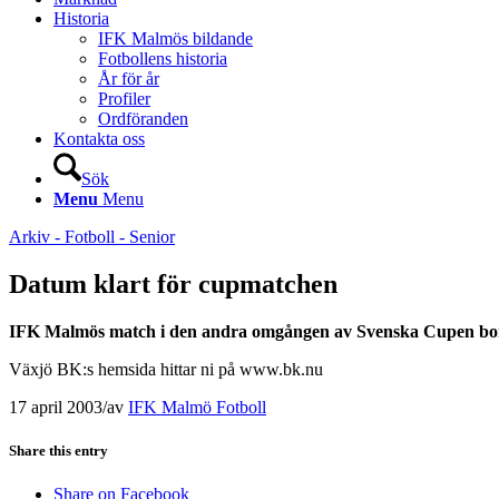
Historia
IFK Malmös bildande
Fotbollens historia
År för år
Profiler
Ordföranden
Kontakta oss
Sök
Menu
Menu
Arkiv - Fotboll - Senior
Datum klart för cupmatchen
IFK Malmös match i den andra omgången av Svenska Cupen bort
Växjö BK:s hemsida hittar ni på www.bk.nu
17 april 2003
/
av
IFK Malmö Fotboll
Share this entry
Share on Facebook