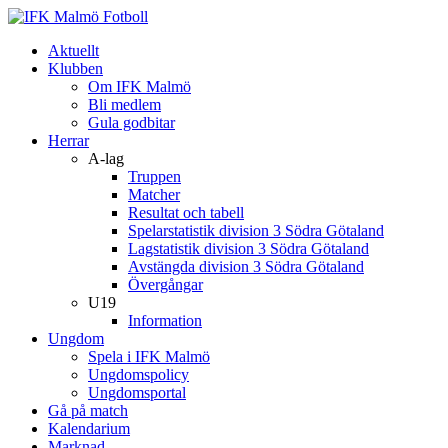
Aktuellt
Klubben
Om IFK Malmö
Bli medlem
Gula godbitar
Herrar
A-lag
Truppen
Matcher
Resultat och tabell
Spelarstatistik division 3 Södra Götaland
Lagstatistik division 3 Södra Götaland
Avstängda division 3 Södra Götaland
Övergångar
U19
Information
Ungdom
Spela i IFK Malmö
Ungdomspolicy
Ungdomsportal
Gå på match
Kalendarium
Marknad