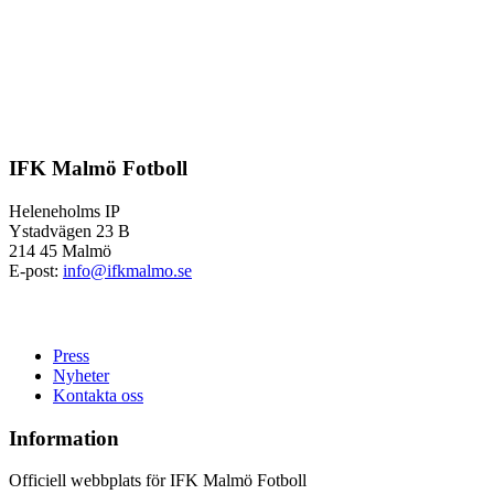
IFK Malmö Fotboll
Heleneholms IP
Ystadvägen 23 B
214 45 Malmö
E-post:
info@ifkmalmo.se
Press
Nyheter
Kontakta oss
Information
Officiell webbplats för IFK Malmö Fotboll