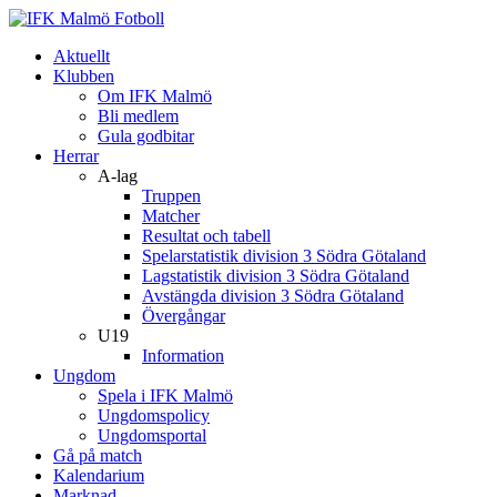
Aktuellt
Klubben
Om IFK Malmö
Bli medlem
Gula godbitar
Herrar
A-lag
Truppen
Matcher
Resultat och tabell
Spelarstatistik division 3 Södra Götaland
Lagstatistik division 3 Södra Götaland
Avstängda division 3 Södra Götaland
Övergångar
U19
Information
Ungdom
Spela i IFK Malmö
Ungdomspolicy
Ungdomsportal
Gå på match
Kalendarium
Marknad