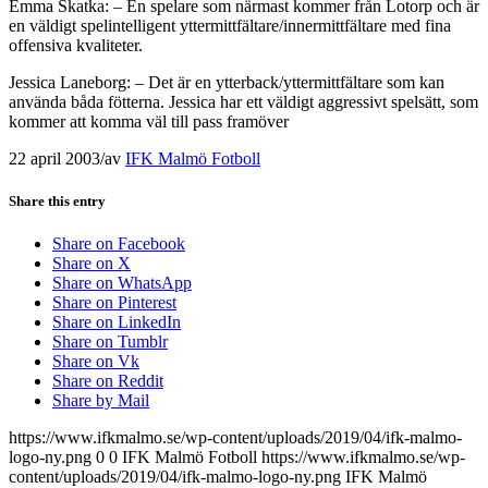
Emma Skatka: – En spelare som närmast kommer från Lotorp och är
en väldigt spelintelligent yttermittfältare/innermittfältare med fina
offensiva kvaliteter.
Jessica Laneborg: – Det är en ytterback/yttermittfältare som kan
använda båda fötterna. Jessica har ett väldigt aggressivt spelsätt, som
kommer att komma väl till pass framöver
22 april 2003
/
av
IFK Malmö Fotboll
Share this entry
Share on Facebook
Share on X
Share on WhatsApp
Share on Pinterest
Share on LinkedIn
Share on Tumblr
Share on Vk
Share on Reddit
Share by Mail
https://www.ifkmalmo.se/wp-content/uploads/2019/04/ifk-malmo-
logo-ny.png
0
0
IFK Malmö Fotboll
https://www.ifkmalmo.se/wp-
content/uploads/2019/04/ifk-malmo-logo-ny.png
IFK Malmö