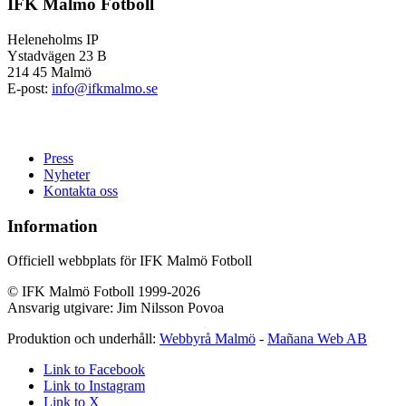
IFK Malmö Fotboll
Heleneholms IP
Ystadvägen 23 B
214 45 Malmö
E-post:
info@ifkmalmo.se
Press
Nyheter
Kontakta oss
Information
Officiell webbplats för IFK Malmö Fotboll
© IFK Malmö Fotboll 1999-2026
Ansvarig utgivare: Jim Nilsson Povoa
Produktion och underhåll:
Webbyrå Malmö
-
Mañana Web AB
Link to Facebook
Link to Instagram
Link to X