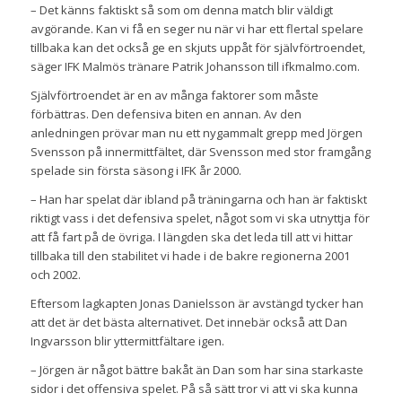
– Det känns faktiskt så som om denna match blir väldigt
avgörande. Kan vi få en seger nu när vi har ett flertal spelare
tillbaka kan det också ge en skjuts uppåt för självförtroendet,
säger IFK Malmös tränare Patrik Johansson till ifkmalmo.com.
Självförtroendet är en av många faktorer som måste
förbättras. Den defensiva biten en annan. Av den
anledningen prövar man nu ett nygammalt grepp med Jörgen
Svensson på innermittfältet, där Svensson med stor framgång
spelade sin första säsong i IFK år 2000.
– Han har spelat där ibland på träningarna och han är faktiskt
riktigt vass i det defensiva spelet, något som vi ska utnyttja för
att få fart på de övriga. I längden ska det leda till att vi hittar
tillbaka till den stabilitet vi hade i de bakre regionerna 2001
och 2002.
Eftersom lagkapten Jonas Danielsson är avstängd tycker han
att det är det bästa alternativet. Det innebär också att Dan
Ingvarsson blir yttermittfältare igen.
– Jörgen är något bättre bakåt än Dan som har sina starkaste
sidor i det offensiva spelet. På så sätt tror vi att vi ska kunna