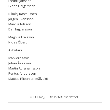
Fredrik Jönsson
Glenn Holgersson
Nikolaj Rasmussen
Jörgen Svensson
Marcus Nilsson
Dan Ingvarsson
Magnus Eriksson
Niclas Öberg
Avbytare
Ivan Milosevic
Johan Åkesson
Martin Abrahamsson
Pontus Andersson
Mattias Filipanics (målvakt)
/
11 JULI 2003
AV
IFK MALMÖ FOTBOLL