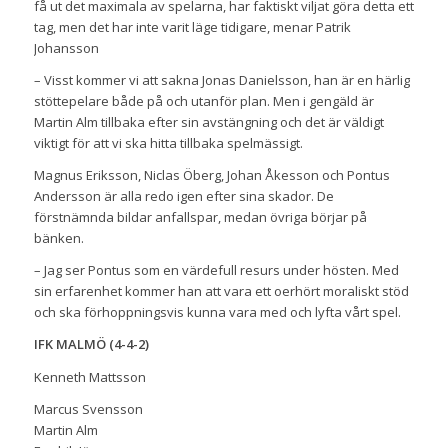
få ut det maximala av spelarna, har faktiskt viljat göra detta ett
tag, men det har inte varit läge tidigare, menar Patrik
Johansson
– Visst kommer vi att sakna Jonas Danielsson, han är en härlig
stöttepelare både på och utanför plan. Men i gengäld är
Martin Alm tillbaka efter sin avstängning och det är väldigt
viktigt för att vi ska hitta tillbaka spelmässigt.
Magnus Eriksson, Niclas Öberg, Johan Åkesson och Pontus
Andersson är alla redo igen efter sina skador. De
förstnämnda bildar anfallspar, medan övriga börjar på
bänken.
– Jag ser Pontus som en värdefull resurs under hösten. Med
sin erfarenhet kommer han att vara ett oerhört moraliskt stöd
och ska förhoppningsvis kunna vara med och lyfta vårt spel.
IFK MALMÖ (4-4-2)
Kenneth Mattsson
Marcus Svensson
Martin Alm