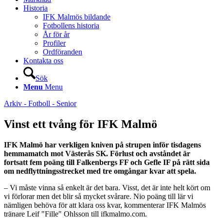
Historia
IFK Malmös bildande
Fotbollens historia
År för år
Profiler
Ordföranden
Kontakta oss
Sök
Menu
Menu
Arkiv - Fotboll - Senior
Vinst ett tvång för IFK Malmö
IFK Malmö har verkligen kniven på strupen inför tisdagens
hemmamatch mot Västerås SK. Förlust och avståndet är
fortsatt fem poäng till Falkenbergs FF och Gefle IF på rätt sida
om nedflyttningsstrecket med tre omgångar kvar att spela.
– Vi måste vinna så enkelt är det bara. Visst, det är inte helt kört om
vi förlorar men det blir så mycket svårare. Nio poäng till lär vi
nämligen behöva för att klara oss kvar, kommenterar IFK Malmös
tränare Leif "Fille" Ohlsson till ifkmalmo.com.