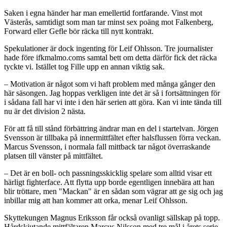
Saken i egna händer har man emellertid fortfarande. Vinst mot
Västerås, samtidigt som man tar minst sex poäng mot Falkenberg,
Forward eller Gefle bör räcka till nytt kontrakt.
Spekulationer är dock ingenting för Leif Ohlsson. Tre journalister
hade före ifkmalmo.coms samtal bett om detta därför fick det räcka
tyckte vi. Istället tog Fille upp en annan viktig sak.
– Motivation är något som vi haft problem med många gånger den
här säsongen. Jag hoppas verkligen inte det är så i fortsättningen för
i sådana fall har vi inte i den här serien att göra. Kan vi inte tända till
nu är det division 2 nästa.
För att få till stånd förbättring ändrar man en del i startelvan. Jörgen
Svensson är tillbaka på innermittfältet efter halsflussen förra veckan.
Marcus Svensson, i normala fall mittback tar något överraskande
platsen till vänster på mittfältet.
– Det är en boll- och passningsskicklig spelare som alltid visar ett
härligt fighterface. Att flytta upp borde egentligen innebära att han
blir tröttare, men "Mackan" är en sådan som vägrar att ge sig och jag
inbillar mig att han kommer att orka, menar Leif Ohlsson.
Skyttekungen Magnus Eriksson får också ovanligt sällskap på topp.
Hårdskjutande mittfältaren Marcus Nilsson med tre mål i årets serie