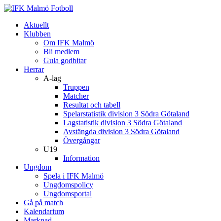
Aktuellt
Klubben
Om IFK Malmö
Bli medlem
Gula godbitar
Herrar
A-lag
Truppen
Matcher
Resultat och tabell
Spelarstatistik division 3 Södra Götaland
Lagstatistik division 3 Södra Götaland
Avstängda division 3 Södra Götaland
Övergångar
U19
Information
Ungdom
Spela i IFK Malmö
Ungdomspolicy
Ungdomsportal
Gå på match
Kalendarium
Marknad