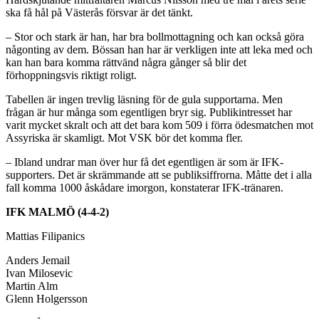
ska få hål på Västerås försvar är det tänkt.
– Stor och stark är han, har bra bollmottagning och kan också göra
någonting av dem. Bössan han har är verkligen inte att leka med och
kan han bara komma rättvänd några gånger så blir det
förhoppningsvis riktigt roligt.
Tabellen är ingen trevlig läsning för de gula supportarna. Men
frågan är hur många som egentligen bryr sig. Publikintresset har
varit mycket skralt och att det bara kom 509 i förra ödesmatchen mot
Assyriska är skamligt. Mot VSK bör det komma fler.
– Ibland undrar man över hur få det egentligen är som är IFK-
supporters. Det är skrämmande att se publiksiffrorna. Måtte det i alla
fall komma 1000 åskådare imorgon, konstaterar IFK-tränaren.
IFK MALMÖ (4-4-2)
Mattias Filipanics
Anders Jemail
Ivan Milosevic
Martin Alm
Glenn Holgersson