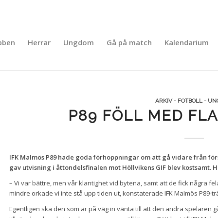
bben
Herrar
Ungdom
Gå på match
Kalendarium
ARKIV - FOTBOLL - U
P89 FÖLL MED FLA
IFK Malmös P89 hade goda förhoppningar om att gå vidare från för
gav utvisning i åttondelsfinalen mot Höllvikens GIF blev kostsamt. H
– Vi var bättre, men vår klantighet vid bytena, samt att de fick några fel
mindre orkade vi inte stå upp tiden ut, konstaterade IFK Malmös P89-t
Egentligen ska den som är på väg in vänta till att den andra spelaren gåt