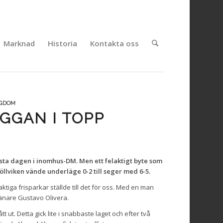
Marknad
Historia
Kontakta oss
NGDOM
GGAN I TOPP
sta dagen i inomhus-DM. Men ett felaktigt byte som
öllviken vände underläge 0-2 till seger med 6-5.
aktiga frisparkar ställde till det för oss. Med en man
ränare Gustavo Olivera.
t ut. Detta gick lite i snabbaste laget och efter två