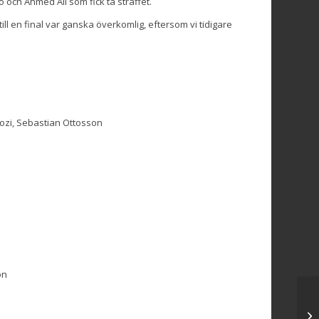
ö och Ahmed Ali som fick ta straffet.
till en final var ganska överkomlig, eftersom vi tidigare
ozi, Sebastian Ottosson
on
IF