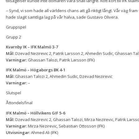
tillsägelser kunde inte domaren vara snäll längre. Rött kort till IFK Malm
– Synd, vi som hade all världens chans att gå riktigt långt. Vår väg fram 
hade slagit samtliga lag på vår halva, sade Gustavo Olivera.
Gruppspel
Grupp 2
Kvarnby IK – IFK Malmö 3-7
Mål:
Dzevad Nezirevic 2, Patrik Larsson 2, Ahmedin Sudic, Ghassan Tal
Varningar:
Ghassan Talozi, Patrik Larsson (IFK)
IFK Malmö – Högaborgs BK 4-1
Mål:
Ghassan Talozi 2, Ahmedin Sudic, Dzevad Nezirevic
Varningar:
–
Slutspel
Åttondelsfinal
IFK Malmö – Höllvikens GIF 5-6
Mål:
Dzevad Nezirevic 2, Ghassan Talozi, Mirza Nezirevic, Patrik Larss
Varningar:
Mirza Nezirevic, Sebastian Ottosson (IFK)
Utvisningar:
Ahmed Ali (IFK)