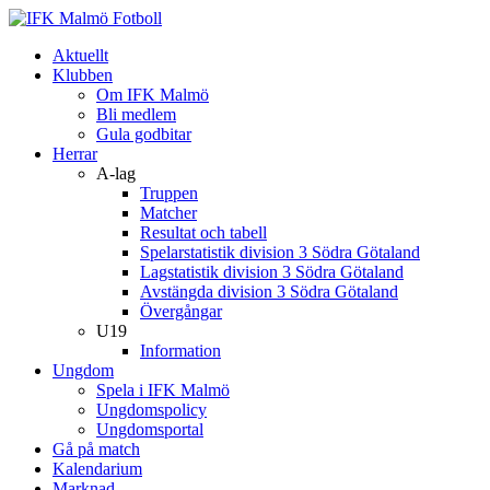
Aktuellt
Klubben
Om IFK Malmö
Bli medlem
Gula godbitar
Herrar
A-lag
Truppen
Matcher
Resultat och tabell
Spelarstatistik division 3 Södra Götaland
Lagstatistik division 3 Södra Götaland
Avstängda division 3 Södra Götaland
Övergångar
U19
Information
Ungdom
Spela i IFK Malmö
Ungdomspolicy
Ungdomsportal
Gå på match
Kalendarium
Marknad