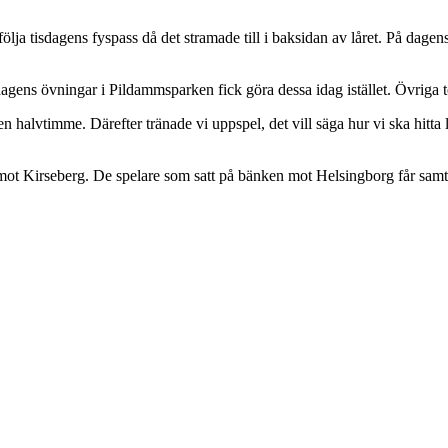
ölja tisdagens fyspass då det stramade till i baksidan av låret. På dagens
agens övningar i Pildammsparken fick göra dessa idag istället. Övriga to
halvtimme. Därefter tränade vi uppspel, det vill säga hur vi ska hitta
ot Kirseberg. De spelare som satt på bänken mot Helsingborg får samtli