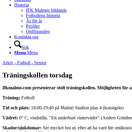
Historia
IFK Malmös bildande
Fotbollens historia
År för år
Profiler
Ordföranden
Kontakta oss
Sök
Menu
Menu
Arkiv - Fotboll - Senior
Träningskollen torsdag
Ifkmalmo.com presenterar stolt träningskollen. Möjligheten för a
Träning:
Fotboll
Tid och plats:
18:00-19:40 på Malmö Stadion plan 4 (konstgräs)
Vädret:
0° C, vindstilla. "Ett underbart vinterväder" (Anders Grimber
Skador/sjukdomar:
Ser mycket bra ut, efter att ha varit lite småkra