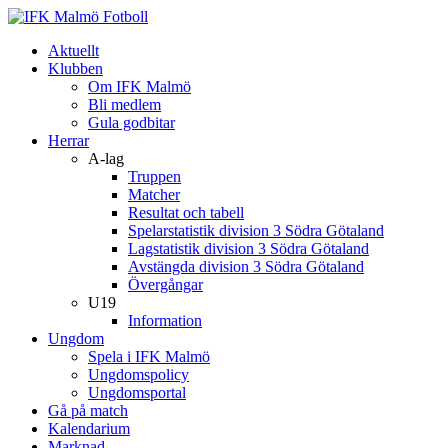
Aktuellt
Klubben
Om IFK Malmö
Bli medlem
Gula godbitar
Herrar
A-lag
Truppen
Matcher
Resultat och tabell
Spelarstatistik division 3 Södra Götaland
Lagstatistik division 3 Södra Götaland
Avstängda division 3 Södra Götaland
Övergångar
U19
Information
Ungdom
Spela i IFK Malmö
Ungdomspolicy
Ungdomsportal
Gå på match
Kalendarium
Marknad