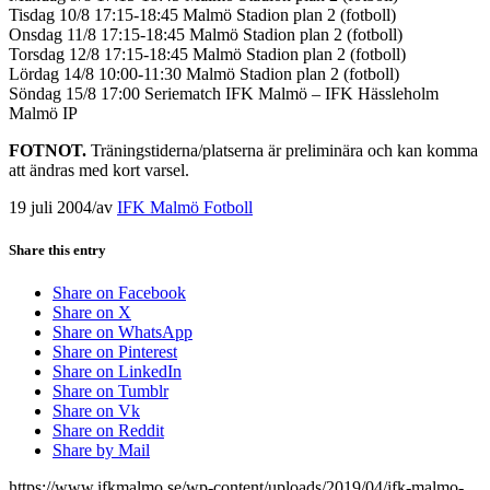
Tisdag 10/8 17:15-18:45 Malmö Stadion plan 2 (fotboll)
Onsdag 11/8 17:15-18:45 Malmö Stadion plan 2 (fotboll)
Torsdag 12/8 17:15-18:45 Malmö Stadion plan 2 (fotboll)
Lördag 14/8 10:00-11:30 Malmö Stadion plan 2 (fotboll)
Söndag 15/8 17:00 Seriematch IFK Malmö – IFK Hässleholm
Malmö IP
FOTNOT.
Träningstiderna/platserna är preliminära och kan komma
att ändras med kort varsel.
19 juli 2004
/
av
IFK Malmö Fotboll
Share this entry
Share on Facebook
Share on X
Share on WhatsApp
Share on Pinterest
Share on LinkedIn
Share on Tumblr
Share on Vk
Share on Reddit
Share by Mail
https://www.ifkmalmo.se/wp-content/uploads/2019/04/ifk-malmo-