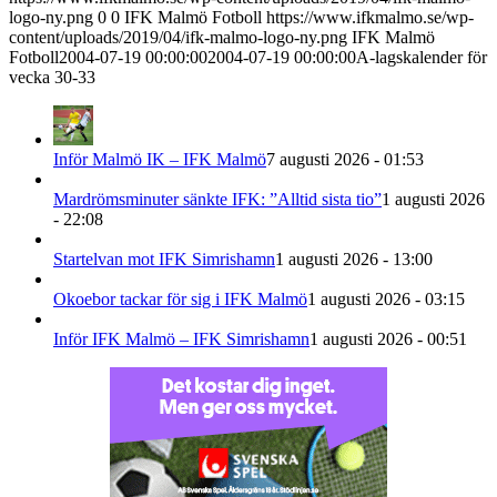
logo-ny.png
0
0
IFK Malmö Fotboll
https://www.ifkmalmo.se/wp-
content/uploads/2019/04/ifk-malmo-logo-ny.png
IFK Malmö
Fotboll
2004-07-19 00:00:00
2004-07-19 00:00:00
A-lagskalender för
vecka 30-33
Inför Malmö IK – IFK Malmö
7 augusti 2026 - 01:53
Mardrömsminuter sänkte IFK: ”Alltid sista tio”
1 augusti 2026
- 22:08
Startelvan mot IFK Simrishamn
1 augusti 2026 - 13:00
Okoebor tackar för sig i IFK Malmö
1 augusti 2026 - 03:15
Inför IFK Malmö – IFK Simrishamn
1 augusti 2026 - 00:51