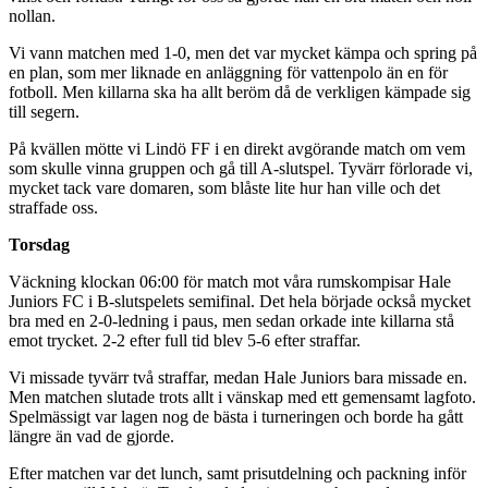
nollan.
Vi vann matchen med 1-0, men det var mycket kämpa och spring på
en plan, som mer liknade en anläggning för vattenpolo än en för
fotboll. Men killarna ska ha allt beröm då de verkligen kämpade sig
till segern.
På kvällen mötte vi Lindö FF i en direkt avgörande match om vem
som skulle vinna gruppen och gå till A-slutspel. Tyvärr förlorade vi,
mycket tack vare domaren, som blåste lite hur han ville och det
straffade oss.
Torsdag
Väckning klockan 06:00 för match mot våra rumskompisar Hale
Juniors FC i B-slutspelets semifinal. Det hela började också mycket
bra med en 2-0-ledning i paus, men sedan orkade inte killarna stå
emot trycket. 2-2 efter full tid blev 5-6 efter straffar.
Vi missade tyvärr två straffar, medan Hale Juniors bara missade en.
Men matchen slutade trots allt i vänskap med ett gemensamt lagfoto.
Spelmässigt var lagen nog de bästa i turneringen och borde ha gått
längre än vad de gjorde.
Efter matchen var det lunch, samt prisutdelning och packning inför