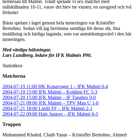
hemresan till Malmö. Totalt spelade vi sex matcher med
målskillnaden 16-11, varav det blev tre vinster, en oavgjord och två
förluster
Bästa spelare i laget genom hela turneringen var Kristoffer
Bertolino. Sedan vill jag berömma samtliga för deras slit, fina
inställning och härliga laganda, som var anmärkningsvärd i den här
turneringen.
Med vänliga hälsningar,
Lars Lundberg, ledare för IFK Malmös P90.
Statistiken
Matcherna
2004-07-19 11:00 HK Kopavogur 1 – IFK Malmö 0-4
2004-07-19 15:00 IFK Malmö – Kolding FC 5-3
2004-07-20 15:00 IFK Malmö – IF Tunabro 0-0
2004-07-21 09:00 IFK Malmö – TPV Man U 1-0
2004-07-21 18:00 Lindö FF – IFK Malmö 2-1
2004-07-22 09:00 Hale Juniors – IFK Malmö 6-5
Truppen
Mohammed Khaled, Chaib Yanar – Kristoffer Bertolino, Ahmed