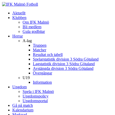
Aktuellt
Klubben
Om IFK Malmö
Bli medlem
Gula godbitar
Herrar
A-lag
Truppen
Matcher
Resultat och tabell
Spelarstatistik division 3 Södra Götaland
Lagstatistik division 3 Södra Götaland
Avstängda division 3 Södra Götaland
Övergångar
U19
Information
Ungdom
Spela i IFK Malmö
Ungdomspolicy
Ungdomsportal
Gå på match
Kalendarium
Marknad