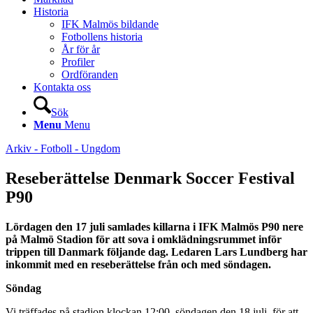
Historia
IFK Malmös bildande
Fotbollens historia
År för år
Profiler
Ordföranden
Kontakta oss
Sök
Menu
Menu
Arkiv - Fotboll - Ungdom
Reseberättelse Denmark Soccer Festival
P90
Lördagen den 17 juli samlades killarna i IFK Malmös P90 nere
på Malmö Stadion för att sova i omklädningsrummet inför
trippen till Danmark följande dag. Ledaren Lars Lundberg har
inkommit med en reseberättelse från och med söndagen.
Söndag
Vi träffades på stadion klockan 12:00, söndagen den 18 juli, för att