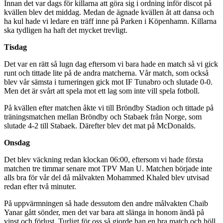
Innan det var dags för killarna att göra sig i ordning inför discot på
kvällen blev det middag. Medan de ägnade kvällen åt att dansa och
ha kul hade vi ledare en träff inne på Parken i Köpenhamn. Killarna
ska tydligen ha haft det mycket trevligt.
Tisdag
Det var en rätt så lugn dag eftersom vi bara hade en match så vi gick
runt och tittade lite på de andra matcherna. Vår match, som också
blev vår sämsta i turneringen gick mot IF Tunabro och slutade 0-0.
Men det är svårt att spela mot ett lag som inte vill spela fotboll.
På kvällen efter matchen åkte vi till Bröndby Stadion och tittade på
träningsmatchen mellan Bröndby och Stabaek från Norge, som
slutade 4-2 till Stabaek. Därefter blev det mat på McDonalds.
Onsdag
Det blev väckning redan klockan 06:00, eftersom vi hade första
matchen tre timmar senare mot TPV Man U. Matchen började inte
alls bra för vår del då målvakten Mohammed Khaled blev utvisad
redan efter två minuter.
På uppvärmningen så hade dessutom den andre målvakten Chaib
Yanar gått sönder, men det var bara att slänga in honom ändå på
vinst och förlust. Turligt för oss så gjorde han en bra match och höll