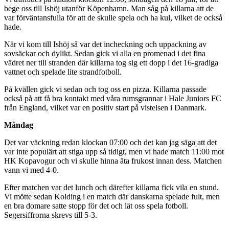
bege oss till Ishöj utanför Köpenhamn. Man såg på killarna att de
var förväntansfulla för att de skulle spela och ha kul, vilket de också
hade.
När vi kom till Ishöj så var det incheckning och uppackning av
sovsäckar och dylikt. Sedan gick vi alla en promenad i det fina
vädret ner till stranden där killarna tog sig ett dopp i det 16-gradiga
vattnet och spelade lite strandfotboll.
På kvällen gick vi sedan och tog oss en pizza. Killarna passade
också på att få bra kontakt med våra rumsgrannar i Hale Juniors FC
från England, vilket var en positiv start på vistelsen i Danmark.
Måndag
Det var väckning redan klockan 07:00 och det kan jag säga att det
var inte populärt att stiga upp så tidigt, men vi hade match 11:00 mot
HK Kopavogur och vi skulle hinna äta frukost innan dess. Matchen
vann vi med 4-0.
Efter matchen var det lunch och därefter killarna fick vila en stund.
Vi mötte sedan Kolding i en match där danskarna spelade fult, men
en bra domare satte stopp för det och lät oss spela fotboll.
Segersiffrorna skrevs till 5-3.