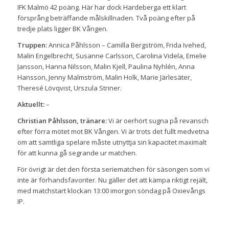
IFK Malmö 42 poäng. Här har dock Hardeberga ett klart
försprång beträffande målskillnaden. Två poäng efter på
tredje plats ligger BK Vången.
Truppen:
Annica Påhlsson – Camilla Bergström, Frida Ivehed,
Malin Engelbrecht, Susanne Carlsson, Carolina Videla, Emelie
Jansson, Hanna Nilsson, Malin Kjell, Paulina Nyhlén, Anna
Hansson, Jenny Malmström, Malin Holk, Marie Järlesäter,
Theresé Lövqvist, Urszula Striner.
Aktuellt:
–
Christian Påhlsson, tränare:
Vi är oerhört sugna på revansch
efter förra mötet mot BK Vången. Vi är trots det fullt medvetna
om att samtliga spelare måste utnyttja sin kapacitet maximalt
för att kunna gå segrande ur matchen.
För övrigt är det den första seriematchen för säsongen som vi
inte är förhandsfavoriter. Nu gäller det att kämpa riktigt rejält,
med matchstart klockan 13:00 imorgon söndag på Oxievångs
IP.