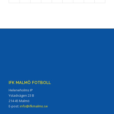
IFK MALMÖ FOTBOLL
Heleneholms IP
Ystadvägen 23 B
214 45 Malmö
E-post:
info@ifkmalmo.se