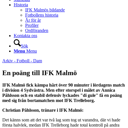
Historia
IFK Malmös bildande
Fotbollens historia
År för år
Profiler
Ordföranden
Kontakta oss
Sök
Menu
Menu
Arkiv - Fotboll - Dam
En poäng till IFK Malmö
IFK Malmö fick kämpa hårt över 90 minuter i lördagens match
i division 4 Sydvästra. Men efter storspel i målet av Annica
Påhlsson och en stabil defensiv lyckades "di gule" få en poäng
med sig från bortamatchen mot IFK Trelleborg.
Christian Påhlsson, tränare i IFK Malmö:
Det känns som att det var två lag som tog ut varandra, där vi hade
första halvlek, medan IFK Trelleborg hade total kontroll på andra