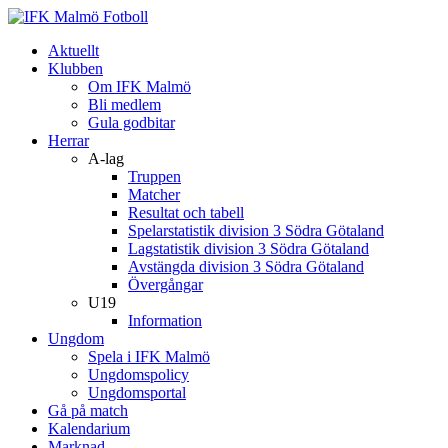
Aktuellt
Klubben
Om IFK Malmö
Bli medlem
Gula godbitar
Herrar
A-lag
Truppen
Matcher
Resultat och tabell
Spelarstatistik division 3 Södra Götaland
Lagstatistik division 3 Södra Götaland
Avstängda division 3 Södra Götaland
Övergångar
U19
Information
Ungdom
Spela i IFK Malmö
Ungdomspolicy
Ungdomsportal
Gå på match
Kalendarium
Marknad