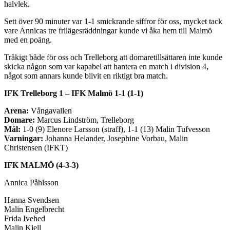
halvlek.
Sett över 90 minuter var 1-1 smickrande siffror för oss, mycket tack
vare Annicas tre frilägesräddningar kunde vi åka hem till Malmö
med en poäng.
Tråkigt både för oss och Trelleborg att domaretillsättaren inte kunde
skicka någon som var kapabel att hantera en match i division 4,
något som annars kunde blivit en riktigt bra match.
IFK Trelleborg 1 – IFK Malmö 1-1 (1-1)
Arena:
Vångavallen
Domare:
Marcus Lindström, Trelleborg
Mål:
1-0 (9) Elenore Larsson (straff), 1-1 (13) Malin Tufvesson
Varningar:
Johanna Helander, Josephine Vorbau, Malin
Christensen (IFKT)
IFK MALMÖ (4-3-3)
Annica Påhlsson
Hanna Svendsen
Malin Engelbrecht
Frida Ivehed
Malin Kjell