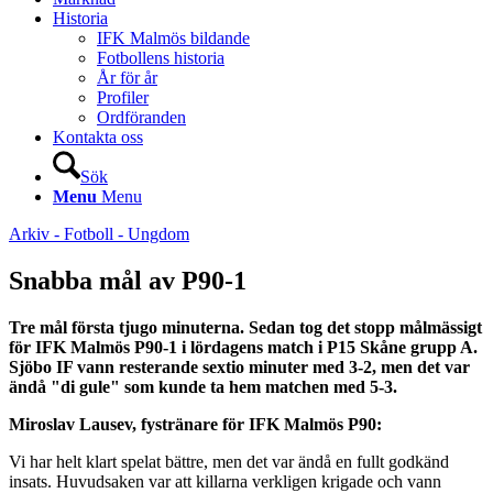
Historia
IFK Malmös bildande
Fotbollens historia
År för år
Profiler
Ordföranden
Kontakta oss
Sök
Menu
Menu
Arkiv - Fotboll - Ungdom
Snabba mål av P90-1
Tre mål första tjugo minuterna. Sedan tog det stopp målmässigt
för IFK Malmös P90-1 i lördagens match i P15 Skåne grupp A.
Sjöbo IF vann resterande sextio minuter med 3-2, men det var
ändå "di gule" som kunde ta hem matchen med 5-3.
Miroslav Lausev, fystränare för IFK Malmös P90:
Vi har helt klart spelat bättre, men det var ändå en fullt godkänd
insats. Huvudsaken var att killarna verkligen krigade och vann