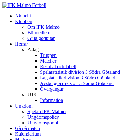
Aktuellt
Klubben
Om IFK Malmö
Bli medlem
Gula godbitar
Herrar
A-lag
Truppen
Matcher
Resultat och tabell
Spelarstatistik division 3 Södra Götaland
Lagstatistik division 3 Södra Götaland
Avstängda division 3 Södra Götaland
Övergångar
U19
Information
Ungdom
Spela i IFK Malmö
Ungdomspolicy
Ungdomsportal
Gå på match
Kalendarium
Marknad