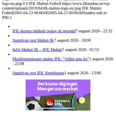
logo-ny.png
0
0
IFK Malmö Fotboll
https://www.ifkmalmo.se/wp-
content/uploads/2019/04/ifk-malmo-logo-ny.png
IFK Malmö
Fotboll
2005-04-23 00:00:00
2005-04-23 00:00:00
Snabba mål av
P90-1
IFK-ikonen räddade poäng på stopptid
7 augusti 2026 - 22:32
Startelvan mot Malmö IK
7 augusti 2026 - 18:00
Inför Malmö IK – IFK Malmö
7 augusti 2026 - 01:53
Mardrömsminuter sänkte IFK: ”Alltid sista tio”
1 augusti 2026
- 22:08
Startelvan mot IFK Simrishamn
1 augusti 2026 - 13:00