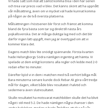
Vi hade satt som mål att sämst komma trea i den här serien
och trea var precis vad vi blev. Det känns skönt att ha uppnått
vår målsättning, även om vi mycket väl hade kunnat komma
på någon av de två översta platserna.
Målsättningen i höstserien blir först och främst att komma
bland de fyra bästa som tar sig direkt till nästa års
pojkallsvenska. Det är många duktiga lag med och det blir
därför ingen lätt uppgift, men jag är övertygad om att vi
kommer klara det.
Dagens match blev lite onödigt spännande. Första kvarten
hade Helsingborgs Södra nämligen ingenting att hämta. Vi
spelade ut dem enligt konstens alla regler och ledde med 2-0
redan efter tio minuter.
Därefter bjöd vi in dem i matchen med två oerhört billiga mål.
Bara minuterna senare kunde dock Rebar Ali göra vårt tredje
mål för dagen, vilket både blev resultatet i halvtid och
sedermera även slutresultatet.
Skulle resultatet ha motsvarat matchbilden skulle det ha blivit
något i stil med 5-2. De hade nämligen några chanser i den
andra halvleken, medan vi hade åtskilliga att öka på vår