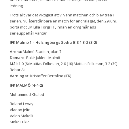
ledning.
Trots allt var det viktigast att vi vann matchen och blev trea i
serien. Nu återstår bara en match för andralaget, den 29 juni,
borta mot LM Lilla Torgs FF, innan en dryg månads
serieuppehåll väntar.
IFK Malmö 1 – Helsingborgs Södra BIS 1 3-2 (3-2)
Arena:
Malmö Stadion, plan 7
Domare:
Bakir Juklen, Malmö
Mål:
1-0 (6) Mattias Folkeson, 2-0 (10) Mattias Folkeson, 3-2 (39)
Rebar Ali
Varningar:
Kristoffer Bertolino (IFK)
IFK MALMÖ (4-4-2)
Mohammed Khaled
Roland Levay
Vladan Jelic
Valon Makolli
Mirko Lukic