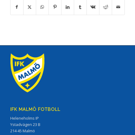
IFK MALMÖ FOTBOLL
Heleneholms IP
Ystadvägen 23 B
214 45 Malmö