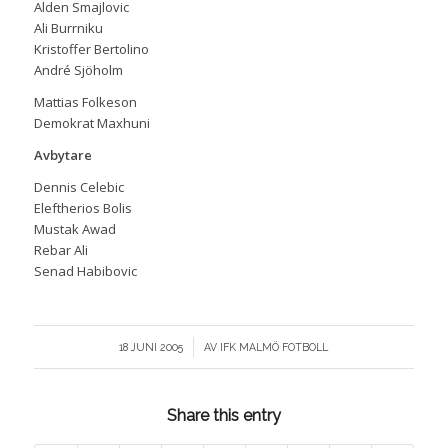
Alden Smajlovic
Ali Burrniku
Kristoffer Bertolino
André Sjöholm
Mattias Folkeson
Demokrat Maxhuni
Avbytare
Dennis Celebic
Eleftherios Bolis
Mustak Awad
Rebar Ali
Senad Habibovic
/
18 JUNI 2005
AV
IFK MALMÖ FOTBOLL
Share this entry