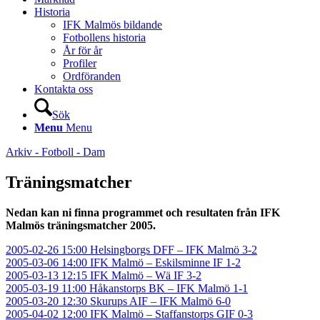
Historia
IFK Malmös bildande
Fotbollens historia
År för år
Profiler
Ordföranden
Kontakta oss
Sök
Menu
Menu
Arkiv - Fotboll - Dam
Träningsmatcher
Nedan kan ni finna programmet och resultaten från IFK
Malmös träningsmatcher 2005.
2005-02-26 15:00 Helsingborgs DFF – IFK Malmö 3-2
2005-03-06 14:00 IFK Malmö – Eskilsminne IF 1-2
2005-03-13 12:15 IFK Malmö – Wä IF 3-2
2005-03-19 11:00 Håkanstorps BK – IFK Malmö 1-1
2005-03-20 12:30 Skurups AIF – IFK Malmö 6-0
2005-04-02 12:00 IFK Malmö – Staffanstorps GIF 0-3