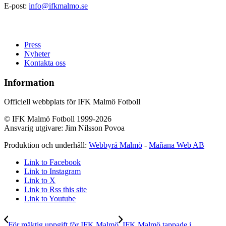
E-post:
info@ifkmalmo.se
Press
Nyheter
Kontakta oss
Information
Officiell webbplats för IFK Malmö Fotboll
© IFK Malmö Fotboll 1999-2026
Ansvarig utgivare: Jim Nilsson Povoa
Produktion och underhåll:
Webbyrå Malmö
-
Mañana Web AB
Link to Facebook
Link to Instagram
Link to X
Link to Rss this site
Link to Youtube
För mäktig uppgift för IFK Malmö
IFK Malmö tappade i