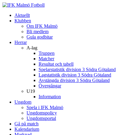
Aktuellt
Klubben
Om IFK Malmö
Bli medlem
Gula godbitar
Herrar
A-lag
Truppen
Matcher
Resultat och tabell
Spelarstatistik division 3 Södra Götaland
Lagstatistik division 3 Södra Götaland
Avstängda division 3 Södra Götaland
Övergångar
U19
Information
Ungdom
Spela i IFK Malmö
Ungdomspolicy
Ungdomsportal
Gå på match
Kalendarium
Marknad