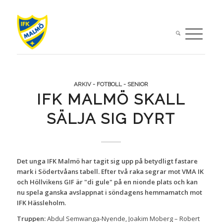
ARKIV - FOTBOLL - SENIOR
IFK MALMÖ SKALL
SÄLJA SIG DYRT
Det unga IFK Malmö har tagit sig upp på betydligt fastare
mark i Södertvåans tabell. Efter två raka segrar mot VMA IK
och Höllvikens GIF är "di gule" på en nionde plats och kan
nu spela ganska avslappnat i söndagens hemmamatch mot
IFK Hässleholm.
Truppen:
Abdul Semwanga-Nyende, Joakim Moberg – Robert