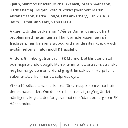
Kjellin, Mahmod Khattab, Michal Aksamit, Jörgen Svensson,
Haris Xhemajli, Migjen Shaqiri, Zoran Jovanovic, Martin
Abrahamsson, Karim El hage, Emil Ankarberg, Fisnik Alaj, Ali
Jasim, Gamal Bin Saaid, Nana Piesie.
Aktuellt:
Under veckan har 17-årige Daniel Jovanovic haft
problem med maginfluensa. Han tränade visserligen på
fredagen, men känner sig dock fortfarande inte riktigt kry och
avstår helgens match mot IFK Hässleholm.
Anders Grimberg, tränare i IFK Malmö:
Det blir åter en tuff
och inspirerande uppgift. Men vi är inne i ett bra stim, så vi ska
nog kunna ge dem en ordentlig fight. En sak som i varje fall är
säker är att vi kommer att sälja oss dyrt.
Vi ska försöka att ha ett lika bra försvarsspel som vi har haft
den senaste tiden. Om det skall bli en trevlig utgång är det
nämligen viktigt att det fungerar mot ett sådant bra lag som IFK
Hässleholm.
/
9 SEPTEMBER 2005
AV
IFK MALMÖ FOTBOLL