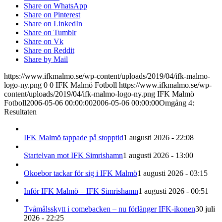
Share on WhatsApp
Share on Pinterest
Share on LinkedIn
Share on Tumblr
Share on Vk
Share on Reddit
Share by Mail
https://www.ifkmalmo.se/wp-content/uploads/2019/04/ifk-malmo-
logo-ny.png
0
0
IFK Malmö Fotboll
https://www.ifkmalmo.se/wp-
content/uploads/2019/04/ifk-malmo-logo-ny.png
IFK Malmö
Fotboll
2006-05-06 00:00:00
2006-05-06 00:00:00
Omgång 4:
Resultaten
IFK Malmö tappade på stopptid
1 augusti 2026 - 22:08
Startelvan mot IFK Simrishamn
1 augusti 2026 - 13:00
Okoebor tackar för sig i IFK Malmö
1 augusti 2026 - 03:15
Inför IFK Malmö – IFK Simrishamn
1 augusti 2026 - 00:51
Tvåmålsskytt i comebacken – nu förlänger IFK-ikonen
30 juli
2026 - 22:25