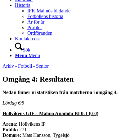
Historia
IFK Malmös bildande
Fotbollens historia
År för år
Profiler
Ordföranden
Kontakta oss
Sök
Menu
Menu
Arkiv - Fotboll - Senior
Omgång 4: Resultaten
Nedan finner ni statistiken från matcherna i omgång 4.
Lördag 6/5
Höllvikens GIF – Malmö Anadolu BI 0-1 (0-0)
Arena:
Höllvikens IP
Publik:
271
Domare:
Mats Hansson, Tygelsjö