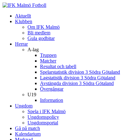
Aktuellt
Klubben
Om IFK Malmö
Bli medlem
Gula godbitar
Herrar
A-lag
Truppen
Matcher
Resultat och tabell
Spelarstatistik division 3 Södra Götaland
Lagstatistik division 3 Södra Götaland
Avstängda division 3 Södra Götaland
Övergångar
U19
Information
Ungdom
Spela i IFK Malmö
Ungdomspolicy
Ungdomsportal
Gå på match
Kalendarium
Marknad