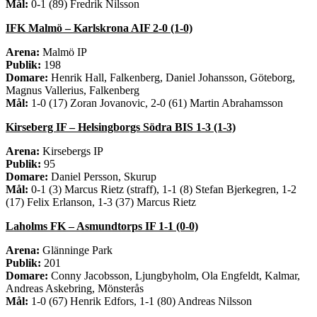
Mål:
0-1 (89) Fredrik Nilsson
IFK Malmö – Karlskrona AIF 2-0 (1-0)
Arena:
Malmö IP
Publik:
198
Domare:
Henrik Hall, Falkenberg, Daniel Johansson, Göteborg,
Magnus Vallerius, Falkenberg
Mål:
1-0 (17) Zoran Jovanovic, 2-0 (61) Martin Abrahamsson
Kirseberg IF – Helsingborgs Södra BIS 1-3 (1-3)
Arena:
Kirsebergs IP
Publik:
95
Domare:
Daniel Persson, Skurup
Mål:
0-1 (3) Marcus Rietz (straff), 1-1 (8) Stefan Bjerkegren, 1-2
(17) Felix Erlanson, 1-3 (37) Marcus Rietz
Laholms FK – Asmundtorps IF 1-1 (0-0)
Arena:
Glänninge Park
Publik:
201
Domare:
Conny Jacobsson, Ljungbyholm, Ola Engfeldt, Kalmar,
Andreas Askebring, Mönsterås
Mål:
1-0 (67) Henrik Edfors, 1-1 (80) Andreas Nilsson