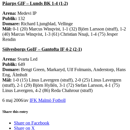
Påarps GIF – Lunds BK 1-4 (1-2)
Arena:
Medevi IP
Publik:
132
Domare:
Richard Ljungblad, Vellinge
Mål:
0-1 (20) Marcus Winqvist, 1-1 (32) Björn Larsson (straff), 1-2
(40) Marcus Winqvist, 1-3 (61) Christian Nnaji, 1-4 (75) Jesper
Rendin
Sölvesborgs GoIF – Gantofta IF 4-2 (2-1)
Arena:
Svarta Led
Publik:
649
Domare:
Bengt Green, Markaryd, Ulf Folmanis, Anderstorp, Hans
Eng, Älmhult
Mål:
1-0 (15) Linus Lavergren (straff), 2-0 (25) Linus Lavergren
(straff), 2-1 (29) Björn Hyllén, 3-1 (72) Stefan Larsson, 4-1 (75)
Linus Lavergren, 4-2 (86) Reda Chahrour (straff)
6 maj 2006
/
av
IFK Malmö Fotboll
Share this entry
Share on Facebook
Share on X