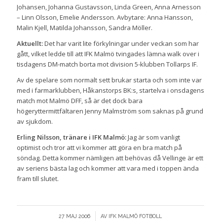
Johansen, Johanna Gustavsson, Linda Green, Anna Arnesson
– Linn Olsson, Emelie Andersson. Avbytare: Anna Hansson,
Malin Kjell, Matilda Johansson, Sandra Möller.
Aktuellt:
Det har varit lite förkylningar under veckan som har
gått, vilket ledde till att IFK Malmö tvingades lämna walk over i
tisdagens DM-match borta mot division 5-klubben Tollarps IF.
Av de spelare som normalt sett brukar starta och som inte var
med i farmarklubben, Håkanstorps BK:s, startelva i onsdagens
match mot Malmö DFF, så är det dock bara
högeryttermittfältaren Jenny Malmström som saknas på grund
av sjukdom.
Erling Nilsson, tränare i IFK Malmö:
Jag är som vanligt
optimist och tror att vi kommer att göra en bra match på
söndag. Detta kommer nämligen att behövas då Vellinge är ett
av seriens bästa lag och kommer att vara med i toppen ända
fram till slutet.
/
27 MAJ 2006
AV
IFK MALMÖ FOTBOLL