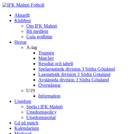
Aktuellt
Klubben
Om IFK Malmö
Bli medlem
Gula godbitar
Herrar
A-lag
Truppen
Matcher
Resultat och tabell
Spelarstatistik division 3 Södra Götaland
Lagstatistik division 3 Södra Götaland
Avstängda division 3 Södra Götaland
Övergångar
U19
Information
Ungdom
Spela i IFK Malmö
Ungdomspolicy
Ungdomsportal
Gå på match
Kalendarium
Marknad