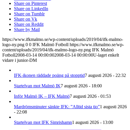
Share on Pinterest
Share on LinkedIn
Share on Tumblr
Share on Vk
Share on Reddit
Share by Mail
https://www.ifkmalmo.se/wp-content/uploads/2019/04/ifk-malmo-
logo-ny.png
0
0
IFK Malmö Fotboll
https://www.ifkmalmo.se/wp-
content/uploads/2019/04/ifk-malmo-logo-ny.png
IFK Malmö
Fotboll
2008-03-14 00:00:00
2008-03-14 00:00:00
U-laget enkelt
vidare i junior-DM
IFK-ikonen räddade poäng på stopptid
7 augusti 2026 - 22:32
Startelvan mot Malmö IK
7 augusti 2026 - 18:00
Inför Malmö IK – IFK Malmö
7 augusti 2026 - 01:53
Mardrömsminuter sänkte IFK: ”Alltid sista tio”
1 augusti 2026
- 22:08
Startelvan mot IFK Simrishamn
1 augusti 2026 - 13:00