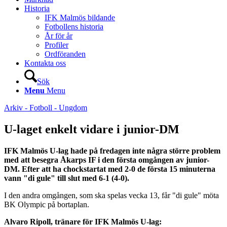
Historia
IFK Malmös bildande
Fotbollens historia
År för år
Profiler
Ordföranden
Kontakta oss
Sök
Menu
Menu
Arkiv - Fotboll - Ungdom
U-laget enkelt vidare i junior-DM
IFK Malmös U-lag hade på fredagen inte några större problem
med att besegra Åkarps IF i den första omgången av junior-
DM. Efter att ha chockstartat med 2-0 de första 15 minuterna
vann "di gule" till slut med 6-1 (4-0).
I den andra omgången, som ska spelas vecka 13, får "di gule" möta
BK Olympic på bortaplan.
Alvaro Ripoll, tränare för IFK Malmös U-lag: