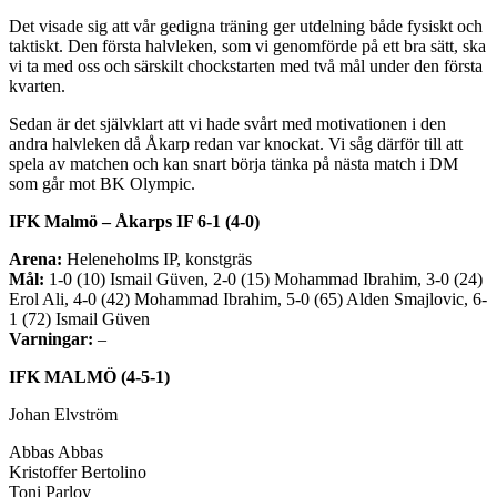
Det visade sig att vår gedigna träning ger utdelning både fysiskt och
taktiskt. Den första halvleken, som vi genomförde på ett bra sätt, ska
vi ta med oss och särskilt chockstarten med två mål under den första
kvarten.
Sedan är det självklart att vi hade svårt med motivationen i den
andra halvleken då Åkarp redan var knockat. Vi såg därför till att
spela av matchen och kan snart börja tänka på nästa match i DM
som går mot BK Olympic.
IFK Malmö – Åkarps IF 6-1 (4-0)
Arena:
Heleneholms IP, konstgräs
Mål:
1-0 (10) Ismail Güven, 2-0 (15) Mohammad Ibrahim, 3-0 (24)
Erol Ali, 4-0 (42) Mohammad Ibrahim, 5-0 (65) Alden Smajlovic, 6-
1 (72) Ismail Güven
Varningar:
–
IFK MALMÖ (4-5-1)
Johan Elvström
Abbas Abbas
Kristoffer Bertolino
Toni Parlov