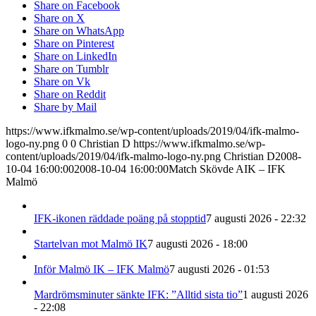
Share on Facebook
Share on X
Share on WhatsApp
Share on Pinterest
Share on LinkedIn
Share on Tumblr
Share on Vk
Share on Reddit
Share by Mail
https://www.ifkmalmo.se/wp-content/uploads/2019/04/ifk-malmo-
logo-ny.png
0
0
Christian D
https://www.ifkmalmo.se/wp-
content/uploads/2019/04/ifk-malmo-logo-ny.png
Christian D
2008-
10-04 16:00:00
2008-10-04 16:00:00
Match Skövde AIK – IFK
Malmö
IFK-ikonen räddade poäng på stopptid
7 augusti 2026 - 22:32
Startelvan mot Malmö IK
7 augusti 2026 - 18:00
Inför Malmö IK – IFK Malmö
7 augusti 2026 - 01:53
Mardrömsminuter sänkte IFK: ”Alltid sista tio”
1 augusti 2026
- 22:08