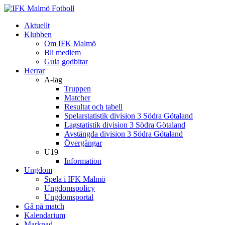
Aktuellt
Klubben
Om IFK Malmö
Bli medlem
Gula godbitar
Herrar
A-lag
Truppen
Matcher
Resultat och tabell
Spelarstatistik division 3 Södra Götaland
Lagstatistik division 3 Södra Götaland
Avstängda division 3 Södra Götaland
Övergångar
U19
Information
Ungdom
Spela i IFK Malmö
Ungdomspolicy
Ungdomsportal
Gå på match
Kalendarium
Marknad