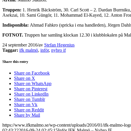
Truppen:
1. Henrik Bäckström, 30. Carl Scott – 2. Dardan Burrniku,
Asekzai, 10. Sami Güngör, 11. Mohammad El-Kayed, 12. Anton From,
Indisponibla:
Ahmad Fahkro (spricka i ena handleden), Jörgen Dahl
FOTNOT.
Truppen har samling klockan 12.30 i klubblokalen på Ma
24 september 2016
/
av
Stefan Hegenius
Taggar:
ifk malmö
,
inför
,
nybro if
Share this entry
Share on Facebook
Share on X
Share on WhatsApp
Share on Pinterest
Share on LinkedIn
Share on Tumblr
Share on Vk
Share on Reddit
Share by Mail
https://www.ifkmalmo.se/wp-content/uploads/2016/01/ifk-malmo-log
02:43:22
2016-09-24 02:45:15
Inför IFK Malmö – Nybro IF