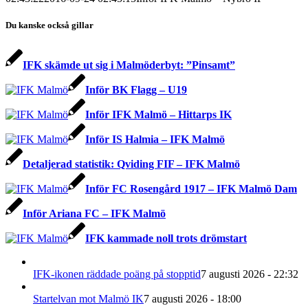
Du kanske också gillar
IFK skämde ut sig i Malmöderbyt: ”Pinsamt”
Inför BK Flagg – U19
Inför IFK Malmö – Hittarps IK
Inför IS Halmia – IFK Malmö
Detaljerad statistik: Qviding FIF – IFK Malmö
Inför FC Rosengård 1917 – IFK Malmö Dam
Inför Ariana FC – IFK Malmö
IFK kammade noll trots drömstart
IFK-ikonen räddade poäng på stopptid
7 augusti 2026 - 22:32
Startelvan mot Malmö IK
7 augusti 2026 - 18:00