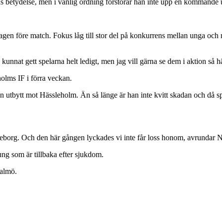
s betydelse, men i vanlig ordning förstorar han inte upp en kommande u
agen före match. Fokus låg till stor del på konkurrens mellan unga och mer
n kunnat gett spelarna helt ledigt, men jag vill gärna se dem i aktion så
olms IF i förra veckan.
tbytt mot Hässleholm. Än så länge är han inte kvitt skadan och då spela
eborg. Och den här gången lyckades vi inte får loss honom, avrundar N
ng som är tillbaka efter sjukdom.
almö.