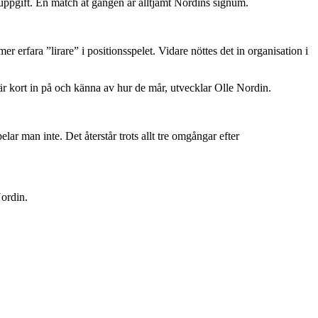
ppgift. En match åt gången är alltjämt Nordins signum.
 erfara ”lirare” i positionsspelet. Vidare nöttes det in organisation i
 här kort in på och känna av hur de mår, utvecklar Olle Nordin.
r man inte. Det återstår trots allt tre omgångar efter
ordin.