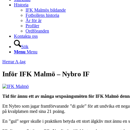
Historia
IFK Malmös bildande
Fotbollens historia
År för år
Profiler
Ordföranden
Kontakta oss
Sök
Menu
Menu
Herrar A-lag
Inför IFK Malmö – Nybro IF
Tid för ännu ett av många sexpoängsmöten för IFK Malmö denna 
Ett Nybro som jagar framförvarande ”di gule” för att undvika ett negat
på kvalplatsen med sina 21 poäng.
En ”gul” seger skulle i praktiken betyda ett stort älgkliv mot ännu en 