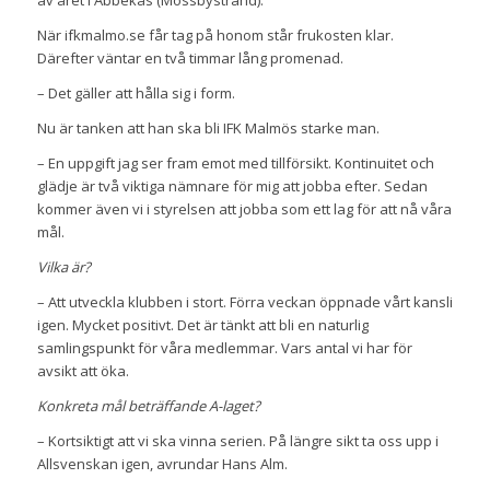
När ifkmalmo.se får tag på honom står frukosten klar.
Därefter väntar en två timmar lång promenad.
– Det gäller att hålla sig i form.
Nu är tanken att han ska bli IFK Malmös starke man.
– En uppgift jag ser fram emot med tillförsikt. Kontinuitet och
glädje är två viktiga nämnare för mig att jobba efter. Sedan
kommer även vi i styrelsen att jobba som ett lag för att nå våra
mål.
Vilka är?
– Att utveckla klubben i stort. Förra veckan öppnade vårt kansli
igen. Mycket positivt. Det är tänkt att bli en naturlig
samlingspunkt för våra medlemmar. Vars antal vi har för
avsikt att öka.
Konkreta mål beträffande A-laget?
– Kortsiktigt att vi ska vinna serien. På längre sikt ta oss upp i
Allsvenskan igen, avrundar Hans Alm.