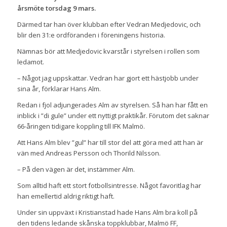
årsmöte torsdag 9 mars.
Därmed tar han över klubban efter Vedran Medjedovic, och
blir den 31:e ordföranden i föreningens historia.
Nämnas bör att Medjedovic kvarstår i styrelsen i rollen som
ledamot.
– Något jag uppskattar. Vedran har gjort ett hästjobb under
sina år, förklarar Hans Alm.
Redan i fjol adjungerades Alm av styrelsen. Så han har fått en
inblick i ”di gule” under ett nyttigt praktikår. Förutom det saknar
66-åringen tidigare koppling till IFK Malmö.
Att Hans Alm blev ”gul” har till stor del att göra med att han är
vän med Andreas Persson och Thorild Nilsson.
– På den vägen är det, instämmer Alm.
Som alltid haft ett stort fotbollsintresse. Något favoritlag har
han emellertid aldrig riktigt haft.
Under sin uppväxt i Kristianstad hade Hans Alm bra koll på
den tidens ledande skånska toppklubbar, Malmö FF,