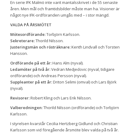
En serie IFK Malmö inte varit mantalsskrivet i de 55 senaste
åren. Men mål och framtidsbilder måste man ha. Visioner är
något nye IFK-ordföranden umgås med – i stor mängd.
VALDA PÅ ÅRSMÖTET
Mötesordförande:
Torbjörn Karlsson.
Sekreterare:
Thorild Nilsson.
Justeringsmän och rösträknare:
Kenth Lindvall och Torsten
Hansson.
Ordförande på ett år:
Hans Alm (nyval).
Ledamöter på två år:
Vedran Medjedovic (nyval, tidigare
ordförande) och Andreas Persson (nyval).
Suppleanter på ett år:
Driton Selimi (omval) och Lars Björk
(nyval).
Revisorer:
Robert Kling och Lars Erik Nilsson.
Valberedningen:
Thorild Nilsson (ordförande) och Torbjörn
Karlsson.
I styrelsen kvarstår Cecilia Hertzberg Gidlund och Christian
Karlsson som vid föregående årsmöte blev valda på två år.