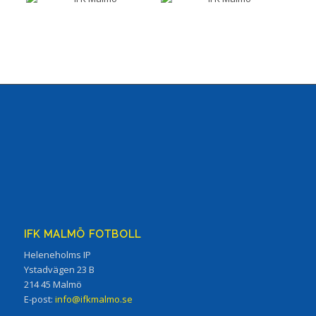
IFK MALMÖ FOTBOLL
Heleneholms IP
Ystadvägen 23 B
214 45 Malmö
E-post:
info@ifkmalmo.se