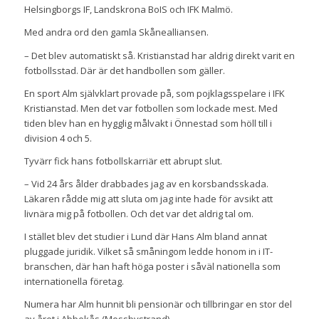
Helsingborgs IF, Landskrona BoIS och IFK Malmö.
Med andra ord den gamla Skånealliansen.
– Det blev automatiskt så. Kristianstad har aldrig direkt varit en
fotbollsstad. Där är det handbollen som gäller.
En sport Alm självklart provade på, som pojklagsspelare i IFK
Kristianstad. Men det var fotbollen som lockade mest. Med
tiden blev han en hygglig målvakt i Önnestad som höll till i
division 4 och 5.
Tyvärr fick hans fotbollskarriär ett abrupt slut.
– Vid 24 års ålder drabbades jag av en korsbandsskada.
Läkaren rådde mig att sluta om jag inte hade för avsikt att
livnära mig på fotbollen. Och det var det aldrig tal om.
I stället blev det studier i Lund där Hans Alm bland annat
pluggade juridik. Vilket så småningom ledde honom in i IT-
branschen, där han haft höga poster i såväl nationella som
internationella företag.
Numera har Alm hunnit bli pensionär och tillbringar en stor del
av året i Abbekås (Mossbystrand).