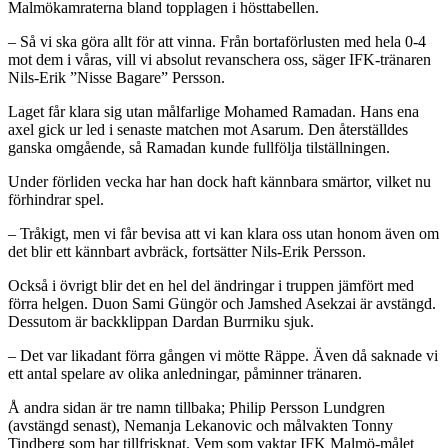
Malmökamraterna bland topplagen i hösttabellen.
– Så vi ska göra allt för att vinna. Från bortaförlusten med hela 0-4
mot dem i våras, vill vi absolut revanschera oss, säger IFK-tränaren
Nils-Erik ”Nisse Bagare” Persson.
Laget får klara sig utan målfarlige Mohamed Ramadan. Hans ena
axel gick ur led i senaste matchen mot Asarum. Den återställdes
ganska omgående, så Ramadan kunde fullfölja tilställningen.
Under förliden vecka har han dock haft kännbara smärtor, vilket nu
förhindrar spel.
– Tråkigt, men vi får bevisa att vi kan klara oss utan honom även om
det blir ett kännbart avbräck, fortsätter Nils-Erik Persson.
Också i övrigt blir det en hel del ändringar i truppen jämfört med
förra helgen. Duon Sami Güngör och Jamshed Asekzai är avstängd.
Dessutom är backklippan Dardan Burrniku sjuk.
– Det var likadant förra gången vi mötte Räppe. Även då saknade vi
ett antal spelare av olika anledningar, påminner tränaren.
Å andra sidan är tre namn tillbaka; Philip Persson Lundgren
(avstängd senast), Nemanja Lekanovic och målvakten Tonny
Tindberg som har tillfrisknat. Vem som vaktar IFK Malmö-målet