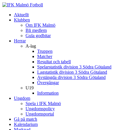
Aktuellt
Klubben
Om IFK Malmö
Bli medlem
Gula godbitar
Herrar
A-lag
Truppen
Matcher
Resultat och tabell
Spelarstatistik division 3 Södra Götaland
Lagstatistik division 3 Södra Götaland
Avstängda division 3 Södra Götaland
Övergångar
U19
Information
Ungdom
Spela i IFK Malmö
Ungdomspolicy
Ungdomsportal
Gå på match
Kalendarium
Marknad