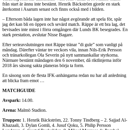
från start är ännu inte bestämt. Henrik Bäckström gjorde en stark
återkomst i Asarum senast och finns också med i bilden.
– Eftersom båda lagen inte har något avgörande att spela för, spår
jag det kan bli en öppen och sevärd match. Räppe är ett bra lag, det
bevisades inte minst i förra omgången där Lunds BK besegrades. En
stark prestation, avslutar Nisse Bagare.
Efter serieavslutningen mot Räppe tränar ”di gule” som vanligt på
måndag. Därefter väntar tre veckors vila, innan Nils-Erik Persson
och tränarkollegan Ola Severin på nytt sammankallar styrkorna.
Närmare bestämt måndagen den 6 november, då riktlinjerna inför
2018 års säsong sakta planeras börja ta form.
En säsong som de flesta IFK-anhängarna redan nu har all anledning
att blicka fram emot …
MATCHGUIDE
Avspark:
14.00.
Arena:
Malmö Stadion.
Truppen:
1. Henrik Bäckström, 22. Tonny Tindberg – 2. Sajjad Al-
Khazaali, 3. Dylan Gomli, 4. Jusuf Qoku, 5. Philip Persson