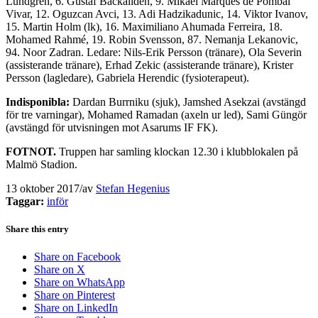
Lundgren, 6. Gustaf Backaliden, 9. Mikael Marques de Pombal
Vivar, 12. Oguzcan Avci, 13. Adi Hadzikadunic, 14. Viktor Ivanov,
15. Martin Holm (lk), 16. Maximiliano Ahumada Ferreira, 18.
Mohamed Rahmé, 19. Robin Svensson, 87. Nemanja Lekanovic,
94. Noor Zadran. Ledare: Nils-Erik Persson (tränare), Ola Severin
(assisterande tränare), Erhad Zekic (assisterande tränare), Krister
Persson (lagledare), Gabriela Herendic (fysioterapeut).
Indisponibla:
Dardan Burrniku (sjuk), Jamshed Asekzai (avstängd
för tre varningar), Mohamed Ramadan (axeln ur led), Sami Güngör
(avstängd för utvisningen mot Asarums IF FK).
FOTNOT.
Truppen har samling klockan 12.30 i klubblokalen på
Malmö Stadion.
13 oktober 2017
/
av
Stefan Hegenius
Taggar:
inför
Share this entry
Share on Facebook
Share on X
Share on WhatsApp
Share on Pinterest
Share on LinkedIn