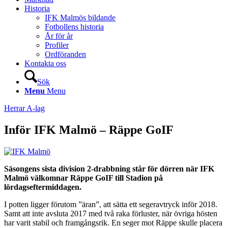
Historia
IFK Malmös bildande
Fotbollens historia
År för år
Profiler
Ordföranden
Kontakta oss
Sök
Menu
Menu
Herrar A-lag
Inför IFK Malmö – Räppe GoIF
Säsongens sista division 2-drabbning står för dörren när IFK
Malmö välkomnar Räppe GoIF till Stadion på
lördagseftermiddagen.
I potten ligger förutom ”äran”, att sätta ett segeravtryck inför 2018.
Samt att inte avsluta 2017 med två raka förluster, när övriga hösten
har varit stabil och framgångsrik. En seger mot Räppe skulle placera