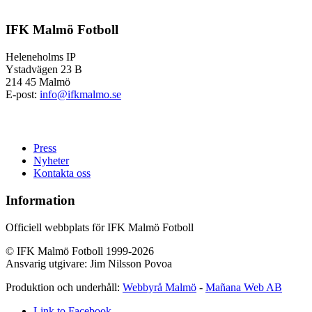
IFK Malmö Fotboll
Heleneholms IP
Ystadvägen 23 B
214 45 Malmö
E-post:
info@ifkmalmo.se
Press
Nyheter
Kontakta oss
Information
Officiell webbplats för IFK Malmö Fotboll
© IFK Malmö Fotboll 1999-2026
Ansvarig utgivare: Jim Nilsson Povoa
Produktion och underhåll:
Webbyrå Malmö
-
Mañana Web AB
Link to Facebook