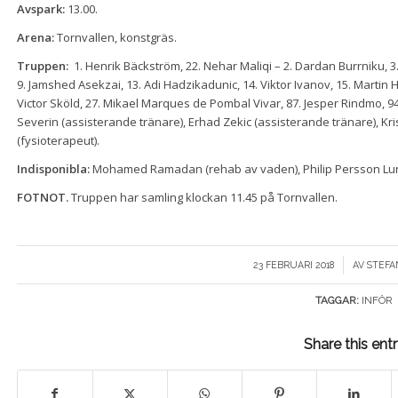
Avspark:
13.00.
Arena:
Tornvallen, konstgräs.
Truppen:
1. Henrik Bäckström, 22. Nehar Maliqi – 2. Dardan Burrniku, 3.
9. Jamshed Asekzai, 13. Adi Hadzikadunic, 14. Viktor Ivanov, 15. Martin
Victor Sköld, 27. Mikael Marques de Pombal Vivar, 87. Jesper Rindmo, 94
Severin (assisterande tränare), Erhad Zekic (assisterande tränare), Kri
(fysioterapeut).
Indisponibla:
Mohamed Ramadan (rehab av vaden), Philip Persson Lundg
FOTNOT.
Truppen har samling klockan 11.45 på Tornvallen.
/
23 FEBRUARI 2018
AV
STEFA
TAGGAR:
INFÖR
Share this ent