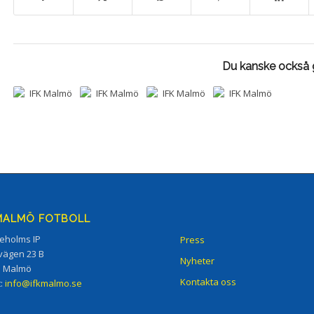
Du kanske också g
 MALMÖ FOTBOLL
eholms IP
Press
vägen 23 B
Nyheter
5 Malmö
Kontakta oss
t:
info@ifkmalmo.se