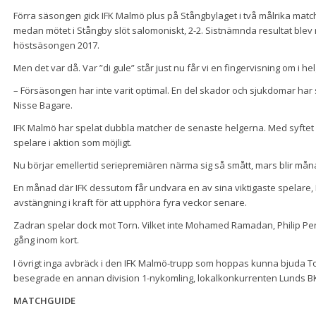
Förra säsongen gick IFK Malmö plus på Stångbylaget i två målrika mat
medan mötet i Stångby slöt salomoniskt, 2-2. Sistnämnda resultat blev nå
höstsäsongen 2017.
Men det var då. Var ”di gule” står just nu får vi en fingervisning om i he
– Försäsongen har inte varit optimal. En del skador och sjukdomar har stä
Nisse Bagare.
IFK Malmö har spelat dubbla matcher de senaste helgerna. Med syftet
spelare i aktion som möjligt.
Nu börjar emellertid seriepremiären närma sig så smått, mars blir må
En månad där IFK dessutom får undvara en av sina viktigaste spelare,
avstängning i kraft för att upphöra fyra veckor senare.
Zadran spelar dock mot Torn. Vilket inte Mohamed Ramadan, Philip P
gång inom kort.
I övrigt inga avbräck i den IFK Malmö-trupp som hoppas kunna bjuda T
besegrade en annan division 1-nykomling, lokalkonkurrenten Lunds B
MATCHGUIDE