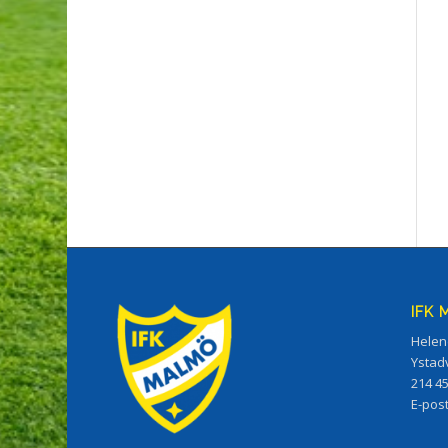
IFK
Helen
Ystad
214 4
E-pos