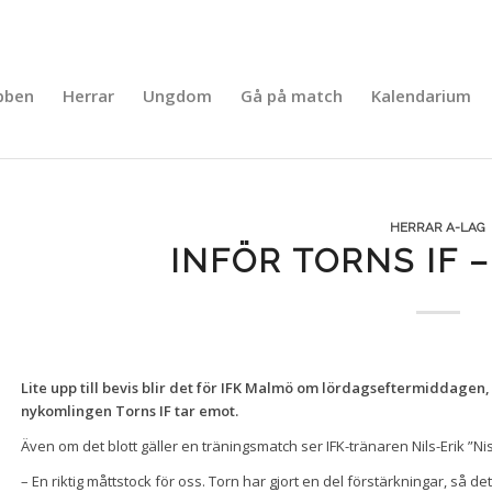
bben
Herrar
Ungdom
Gå på match
Kalendarium
HERRAR A-LAG
INFÖR TORNS IF 
L
ite upp till bevis blir det för IFK Malmö om lördagseftermiddagen, 
nykomlingen Torns IF tar emot.
Även om det blott gäller en träningsmatch ser IFK-tränaren Nils-Erik ”Ni
– En riktig måttstock för oss. Torn har gjort en del förstärkningar, så de