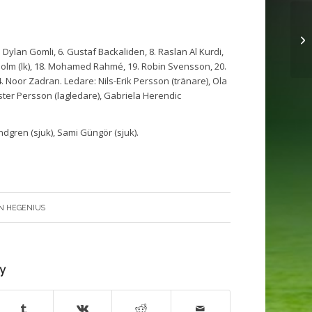
 Dylan Gomli, 6. Gustaf Backaliden, 8. Raslan Al Kurdi,
 Holm (lk), 18. Mohamed Rahmé, 19. Robin Svensson, 20.
. Noor Zadran. Ledare: Nils-Erik Persson (tränare), Ola
ster Persson (lagledare), Gabriela Herendic
ren (sjuk), Sami Güngör (sjuk).
N HEGENIUS
ry