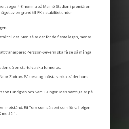
cher, seger 4-3 hemma på Malmö Stadion i premiären,
got av en grund till IFK:s stabilitet under
lgen.
llt till det. Men så är det för de flesta lagen, menar
 att tränarparet Persson-Severin ska få se så många
naden då en startelva ska formeras.
 Noor Zadran. På torsdag i nästa vecka träder hans
ersson Lundgren och Sami Güngör. Men samtliga är på
orn motstånd. Ett Torn som så sent som förra helgen
K med 2-1.