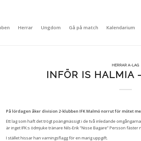
bben
Herrar
Ungdom
Gå på match
Kalendarium
HERRAR A-LAG
INFÖR IS HALMIA 
På lördagen åker division 2-klubben IFK Malmö norrut för mötet med
Ett lag som haft det trögt poängmässigt i de två inledande omgångarn
är inget IFK:s ödmjuke tränare Nils-Erik ”Nisse Bagare” Persson fäster
I stället hissar han varningsflagg för en marig uppgift.