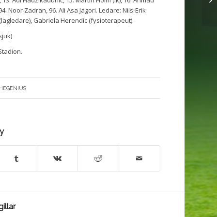
. Noor Zadran, 96. Ali Asa Jagori. Ledare: Nils-Erik
(lagledare), Gabriela Herendic (fysioterapeut).
juk)
Stadion.
 HEGENIUS
ry
illar