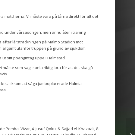
tyra matcherna. Vi måste vara på tårna direkt för att det
tid under vårsäsongen, men är nu åter i träning.
 efter lårsträckningen på Malmö Stadion mot
alltjämt utanför truppen på grund av sjukdom.
a ut sitt poängintag uppe i Halmstad.
i måste som sagt spela riktigt bra för att det ska gå
svis.
mycket. Liksom att såga jumboplacerade Halmia.
ara.
 Pombal Vivar, 4. Jusuf Qoku, 6. Sajjad Al-Khazaali, 8.
 13. Adi Hadzikadunic, 15. Martin Holm (lk), 16. Ahmad