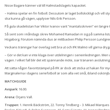
Nisse Bagare känner väl till Halmstadslagets kapacitet.
– Halmia spelar en fin fotboll. Dessutom är laget bollskickligt och vill s
ska kunna gå vägen, upplyser Nils-Erik Persson.
På gula skadelistan har Viktor Ivanov varit ”mantalsskriven” en längre 
Så sent som i måndags skrev Mohamed Ramadan in sig på samma lista
Högaborg. Förutom nämnda duo är mittbacken Philip Persson Lundgren 
Veckans träningar har överlag sett bra ut och IFK Malmö vill gärna dryg
– Gör vi det kan vi inte klaga över utdelningen i serieinledningen. Men v
vägen. I vilket fall blir det ett spännande möte, siar tränaren avslutning
Att sätta någon favoritstämpel på IFK är dock att sticka ut hakan för 
Marginalerna i dagens seriefotboll är som alla vet små, ibland oskönjb
MATCHGUIDE
Avspark:
16.00.
Arena:
Örjans Vall.
Truppen:
1. Henrik Bäckström, 22. Tonny Tindberg – 3. Mikael Marques de
Raslan Al Kurdi, 9. Robin Svensson, 10. Sami Güngör, 11. Jesper Rindmo,