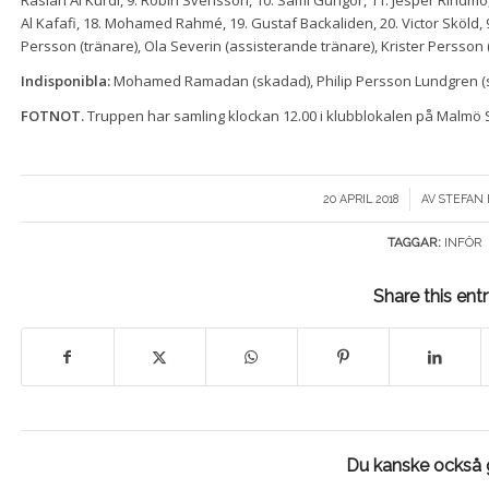
Al Kafafi, 18. Mohamed Rahmé, 19. Gustaf Backaliden, 20. Victor Sköld, 94
Persson (tränare), Ola Severin (assisterande tränare), Krister Persson 
Indisponibla:
Mohamed Ramadan (skadad), Philip Persson Lundgren (s
FOTNOT.
Truppen har samling klockan 12.00 i klubblokalen på Malmö 
/
20 APRIL 2018
AV
STEFAN
TAGGAR:
INFÖR
Share this ent
Du kanske också g