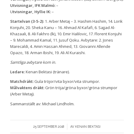
Utvisningar, IFK Malmö:
–
U
tvisningar, Hyllie IK:
–
Startelvan (3-5-2):
1. Arber Metaj – 3. Hashim Hashim, 14. Lorik
Konjuhi, 20. Sheka Kanu – 16. Ahmad Al Kafafi, 6. Sajjad Al-
Khazaali, 8. Ali Fakhro (lk), 10. Emir Halilovic, 17. Florent Konjuhi
– 9. Mohammad Kamal, 11. Jusuf Qoku. Avbytare: 2. Jones
Marecaldi, 4. Amin Hassan Ahmed, 13. Giovanni Allende
Opazo, 18. Arman Ibishi, 19. Ali Al Kuraishi.
Samtliga avbytare kom in.
Ledare:
Kenan Bektasi (tränare).
Matchdräkt:
Gula tröjor/vita byxor/vita strumpor.
Målvaktens dräkt:
Grön tröja/gröna byxor/gröna strumpor
(Arber Metaj).
Sammanställt av: Michael Lindholm.
/
25 SEPTEMBER 2018
AV
KENAN BEKTASI