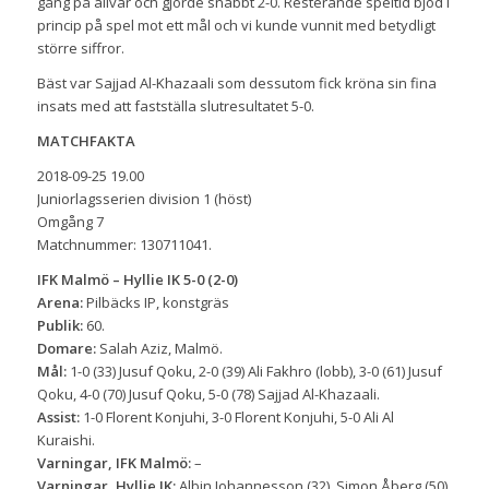
gång på allvar och gjorde snabbt 2-0. Resterande speltid bjöd i
princip på spel mot ett mål och vi kunde vunnit med betydligt
större siffror.
Bäst var Sajjad Al-Khazaali som dessutom fick kröna sin fina
insats med att fastställa slutresultatet 5-0.
MATCHFAKTA
2018-09-25 19.00
Juniorlagsserien division 1 (höst)
Omgång 7
Matchnummer: 130711041.
IFK Malmö – Hyllie IK 5-0 (2-0)
Arena:
Pilbäcks IP, konstgräs
Publik:
60.
Domare:
Salah Aziz, Malmö.
Mål:
1-0 (33) Jusuf Qoku, 2-0 (39) Ali Fakhro (lobb), 3-0 (61) Jusuf
Qoku, 4-0 (70) Jusuf Qoku, 5-0 (78) Sajjad Al-Khazaali.
Assist:
1-0 Florent Konjuhi, 3-0 Florent Konjuhi, 5-0 Ali Al
Kuraishi.
Varningar, IFK Malmö:
–
Varningar, Hyllie IK:
Albin Johannesson (32), Simon Åberg (50).