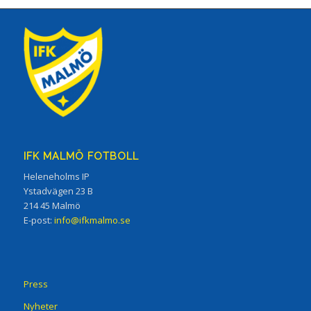
IFK MALMÖ FOTBOLL
Heleneholms IP
Ystadvägen 23 B
214 45 Malmö
E-post:
info@ifkmalmo.se
Press
Nyheter