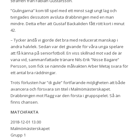
straffen från Fabian Gustafsson.
”Gulingarna” kom till spel med ett minst sagt ungt lag och
tvingades dessutom avsluta drabbningen med en man
mindre. Detta efter att Gustaf Backaliden fått rött kort i minut
42.
– Tycker ändå vi gjorde det bra med reducerat manskap i
andra halvlek. Sedan var det givande för våra unga spelare
att få känna på seniorfotboll. En viss skillnad mot vad de är
vana vid, sammanfattade tränare Nils-Erik ”Nisse Bagare”
Persson, som fick se nämnde målvakten Arber Metaj svara för
ett antal bra räddningar.
Trots förlusten har ”di gule” fortfarande möjligheten att både
avancera och försvara sin titel i Malmömästerskapet.
Drabbningen mot Flagg var den första i gruppspelet. Så än
finns chansen.
MATCHFAKTA
2018-12-01 13.00
Malmömästerskapet
Grupp 1