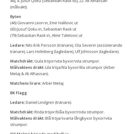
46), 4. Jusuf Qoku (Sebastian Rask 65), 22. Ali Alhassan
(målvakt).
Byten
(46) Giovanni Leon in, Emir Halilovic ut
(65) Jusuf Qoku in, Sebastian Rask ut
(79) Sebastian Rask in, Almir Taletovic ut
Ledare:
Nils-Erik Persson (tränare), Ola Severin (assisterande
tränare), Lars Holmberg (lagledare), Ulf Johnsson (lagledare).
Matchdräkt:
Gula tröjor/vita byxor/vita strumpor.
Målvaktens dräkt:
Lila tröja/lila byxor/lila strumpor (Arber
Metaj & Ali Alhassan).
Matchens lirare:
Arber Metaj.
BK Flagg
Ledare:
Daniel Lindgren (tränare).
Matchdräkt:
Röda tröjor/blåa byxor/röda strumpor.
Målvaktens dräkt:
Blå tröja/svarta långbyxor byxor/vita
strumpor.
IFK Malmö började med boll:
Ja.