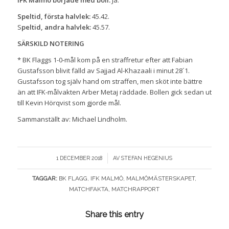
Speltid, första halvlek:
45.42.
S
peltid, andra halvlek:
45.57.
SÄRSKILD NOTERING
* BK Flaggs 1-0-mål kom på en straffretur efter att Fabian
Gustafsson blivit fälld av Sajjad Al-Khazaali i minut 28´1.
Gustafsson tog själv hand om straffen, men sköt inte bättre
än att IFK-målvakten Arber Metaj räddade. Bollen gick sedan ut
till Kevin Hörqvist som gjorde mål.
Sammanställt av: Michael Lindholm.
/
1 DECEMBER 2018
AV
STEFAN HEGENIUS
TAGGAR:
BK FLAGG
,
IFK MALMÖ
,
MALMÖMÄSTERSKAPET
,
MATCHFAKTA
,
MATCHRAPPORT
Share this entry