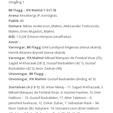
Omgång 1
BK Flagg – IFK Malmö 1-0 (1-0)
Arena:
Kirsebergs IP, konstgräs.
Publik:
40.
Domare:
Niklas Andersson, Malmö, Aleksander Todorovski,
Malmö, Enes Mujadzic, Malmö.
Mål:
1-0 (28´3) Kevin Hörqvist (straffretur).
Assist:
-.
Varningar, BK Flagg:
Emil Lundqvist Felgenau (minut okänd),
Henrik Ilmanen Brynell (minut okänd).
Varningar, IFK Malmö:
Mikael Marques de Pombal Vivar (25),
Sajjad Al-Khazaali (28´2), Gustaf Backaliden (42´1), Gustaf
Backaliden (42´2), Noor Zadran (90).
Utvisningar, BK Flagg:
–
Utvisningar, IFK Malmö:
Gustaf Backaliden (lindrig, 42´3).
Startelvan (4-2-3-1):
30. Arber Metaj – 11. Sajjad Al-Khazaali, 3.
Mikael Marques de Pombal Vivar, 9. Hashim Hashim, 10. Emir
Halilovic – 19. Gustaf Backaliden, 17. Almir Taletovic – 6.
Jamshed Asekazai, 12. Oskar Zubac, 7. Sebastian Rask – 94.
Noor Zadran (lk). Avbytare: 14. Giovanni Leon (Emir Halilovic