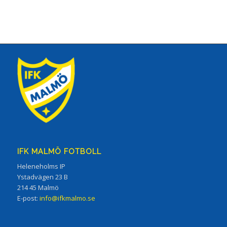
IFK MALMÖ FOTBOLL
Heleneholms IP
Ystadvägen 23 B
214 45 Malmö
E-post:
info@ifkmalmo.se