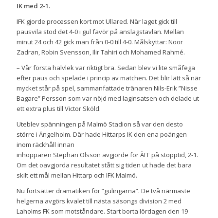
IK med 2-1.
IFK gjorde processen kort mot Ullared. När laget gick till
pausvila stod det 4-0 i gul favör på anslagstavlan. Mellan
minut 24 och 42 gick man från 0-0 till 4-0. Målskyttar: Noor
Zadran, Robin Svensson, Ilir Tahiri och Mohamed Rahmé.
– Vår första halvlek var riktigt bra. Sedan blev vi lite småfega
efter paus och spelade i princip av matchen. Det blir lätt så när
mycket står på spel, sammanfattade tränaren Nils-Erik ”Nisse
Bagare” Persson som var nöjd med laginsatsen och delade ut
ett extra plus till Victor Sköld.
Uteblev spänningen på Malmö Stadion så var den desto
större i Ängelholm. Där hade Hittarps IK den ena poängen
inom räckhåll innan
inhopparen Stephan Olsson avgjorde för ÄFF på stopptid, 2-1.
Om det oavgjorda resultatet stått sig tiden ut hade det bara
skilt ett mål mellan Hittarp och IFK Malmö.
Nu fortsätter dramatiken för ”gulingarna”. De två närmaste
helgerna avgörs kvalet till nästa säsongs division 2 med
Laholms FK som motståndare. Start borta lördagen den 19