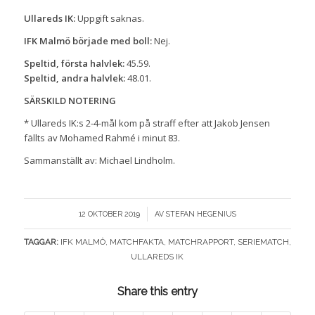
Ullareds IK:
Uppgift saknas.
IFK Malmö började med boll:
Nej.
Speltid, första halvlek:
45.59.
Speltid, andra halvlek:
48.01.
SÄRSKILD NOTERING
* Ullareds IK:s 2-4-mål kom på straff efter att Jakob Jensen
fällts av Mohamed Rahmé i minut 83.
Sammanställt av: Michael Lindholm.
/
12 OKTOBER 2019
AV
STEFAN HEGENIUS
TAGGAR:
IFK MALMÖ
,
MATCHFAKTA
,
MATCHRAPPORT
,
SERIEMATCH
,
ULLAREDS IK
Share this entry