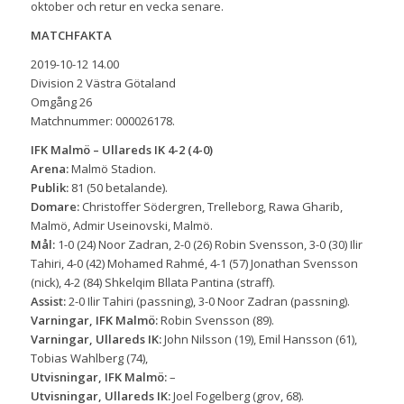
oktober och retur en vecka senare.
MATCHFAKTA
2019-10-12 14.00
Division 2 Västra Götaland
Omgång 26
Matchnummer: 000026178.
IFK Malmö – Ullareds IK 4-2 (4-0)
Arena:
Malmö Stadion.
Publik:
81 (50 betalande).
Domare:
Christoffer Södergren, Trelleborg, Rawa Gharib,
Malmö, Admir Useinovski, Malmö.
Mål:
1-0 (24) Noor Zadran, 2-0 (26) Robin Svensson, 3-0 (30) Ilir
Tahiri, 4-0 (42) Mohamed Rahmé, 4-1 (57) Jonathan Svensson
(nick), 4-2 (84) Shkelqim Bllata Pantina (straff).
Assist:
2-0 Ilir Tahiri (passning), 3-0 Noor Zadran (passning).
Varningar, IFK Malmö:
Robin Svensson (89).
Varningar, Ullareds IK:
John Nilsson (19), Emil Hansson (61),
Tobias Wahlberg (74),
Utvisningar, IFK Malmö:
–
Utvisningar, Ullareds IK:
Joel Fogelberg (grov, 68).