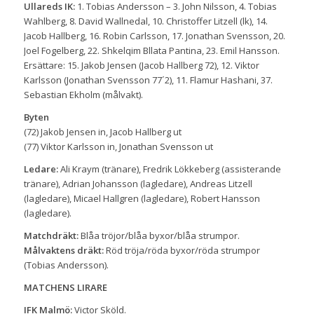
Ullareds IK:
1. Tobias Andersson – 3. John Nilsson, 4. Tobias
Wahlberg, 8. David Wallnedal, 10. Christoffer Litzell (lk), 14.
Jacob Hallberg, 16. Robin Carlsson, 17. Jonathan Svensson, 20.
Joel Fogelberg, 22. Shkelqim Bllata Pantina, 23. Emil Hansson.
Ersättare: 15. Jakob Jensen (Jacob Hallberg 72), 12. Viktor
Karlsson (Jonathan Svensson 77´2), 11. Flamur Hashani, 37.
Sebastian Ekholm (målvakt).
Byten
(72) Jakob Jensen in, Jacob Hallberg ut
(77) Viktor Karlsson in, Jonathan Svensson ut
Ledare:
Ali Kraym (tränare), Fredrik Lökkeberg (assisterande
tränare), Adrian Johansson (lagledare), Andreas Litzell
(lagledare), Micael Hallgren (lagledare), Robert Hansson
(lagledare).
Matchdräkt:
Blåa tröjor/blåa byxor/blåa strumpor.
Målvaktens dräkt:
Röd tröja/röda byxor/röda strumpor
(Tobias Andersson).
MATCHENS LIRARE
IFK Malmö:
Victor Sköld.