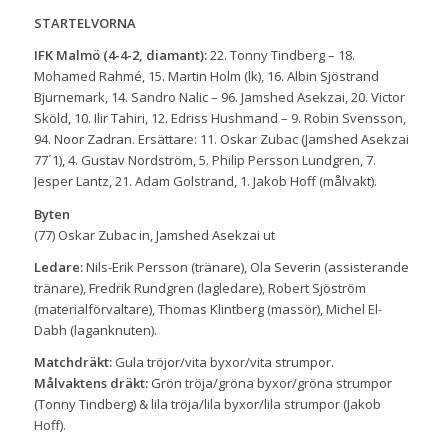
STARTELVORNA
IFK Malmö (4-4-2, diamant):
22. Tonny Tindberg – 18.
Mohamed Rahmé, 15. Martin Holm (lk), 16. Albin Sjöstrand
Bjurnemark, 14. Sandro Nalic – 96. Jamshed Asekzai, 20. Victor
Sköld, 10. Ilir Tahiri, 12. Edriss Hushmand – 9. Robin Svensson,
94. Noor Zadran. Ersättare: 11. Oskar Zubac (Jamshed Asekzai
77´1), 4. Gustav Nordström, 5. Philip Persson Lundgren, 7.
Jesper Lantz, 21. Adam Golstrand, 1. Jakob Hoff (målvakt).
Byten
(77) Oskar Zubac in, Jamshed Asekzai ut
Ledare:
Nils-Erik Persson (tränare), Ola Severin (assisterande
tränare), Fredrik Rundgren (lagledare), Robert Sjöström
(materialförvaltare), Thomas Klintberg (massör), Michel El-
Dabh (laganknuten).
Matchdräkt:
Gula tröjor/vita byxor/vita strumpor.
Målvaktens dräkt:
Grön tröja/gröna byxor/gröna strumpor
(Tonny Tindberg) & lila tröja/lila byxor/lila strumpor (Jakob
Hoff).