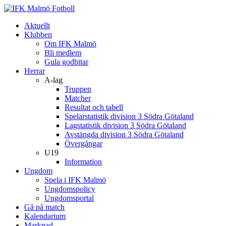
Aktuellt
Klubben
Om IFK Malmö
Bli medlem
Gula godbitar
Herrar
A-lag
Truppen
Matcher
Resultat och tabell
Spelarstatistik division 3 Södra Götaland
Lagstatistik division 3 Södra Götaland
Avstängda division 3 Södra Götaland
Övergångar
U19
Information
Ungdom
Spela i IFK Malmö
Ungdomspolicy
Ungdomsportal
Gå på match
Kalendarium
Marknad