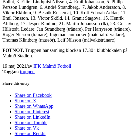
Balint, 3. Elliot Lindquist Nilsson, 4. Emil Johansson, 5. Philip
Persson Lundgren, 6. André Strandberg, 7. Jakob Andersson, 8.
Viktor Ekblom, 9. Besnik Rustemaj, 10. Kofi Yeboah Addae, 11.
Emil Jönsson, 13. Victor Sköld, 14. Granit Stagova, 15. Henrik
Ahlberg, 17. Jesper Rindmo, 21. Martin Johansson (lk), 23. Gustav
Hillstedt. Ledare: Jan Strandberg (tränare), Per Harrysson (tränare),
Roger Nilsson (tränare), Ingemar Janmarker (materialförvaltare),
Thomas Klintberg (massör), Leif Nilsson (målvaktstränare).
FOTNOT.
Truppen har samling klockan 17.30 i klubblokalen på
Malmö Stadion.
19 maj 2021
/
av
IFK Malmö Fotboll
Taggar:
truppen
Share this entry
Share on Facebook
Share on X
Share on WhatsApp
Share on Pinterest
Share on LinkedIn
Share on Tumblr
Share on Vk
Share on Reddit