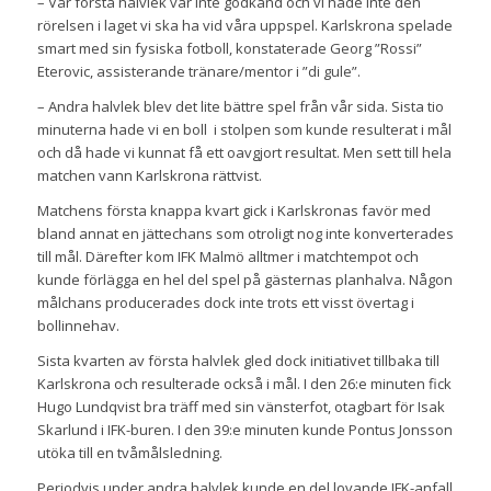
– Vår första halvlek var inte godkänd och vi hade inte den
rörelsen i laget vi ska ha vid våra uppspel. Karlskrona spelade
smart med sin fysiska fotboll, konstaterade Georg ”Rossi”
Eterovic, assisterande tränare/mentor i ”di gule”.
– Andra halvlek blev det lite bättre spel från vår sida. Sista tio
minuterna hade vi en boll i stolpen som kunde resulterat i mål
och då hade vi kunnat få ett oavgjort resultat. Men sett ti
ll hela
matchen vann Karlskrona rättvist.
Matchens första knappa kvart gick i Karlskronas favör med
bland annat en jättechans som otroligt nog inte konverterades
till mål. Därefter kom IFK Malmö alltmer i matchtempot och
kunde förlägga en hel del spel på gästernas planhalva. Någon
målchans producerades dock inte trots ett visst övertag i
bollinnehav.
Sista kvarten av första halvlek gled dock initiativet tillbaka till
Karlskrona och resulterade också i mål.
I den 26:e minuten fick
Hugo Lundqvist bra träff med sin vänsterfot, otagbart för Isak
Skarlund i IFK-buren. I den 39:e minuten kunde Pontus Jonsson
utöka till en tvåmålsledning.
Periodvis under andra halvlek kunde en del lovande IFK-anfall