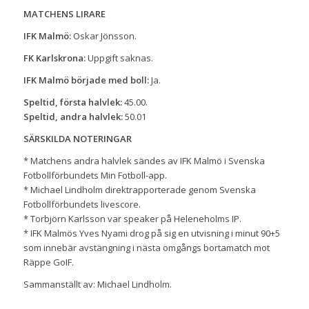
MATCHENS LIRARE
IFK Malmö:
Oskar Jönsson.
FK Karlskrona:
Uppgift saknas.
IFK Malmö började med boll:
Ja.
Speltid, första halvlek:
45.00.
Speltid, andra halvlek:
50.01
SÄRSKILDA NOTERINGAR
* Matchens andra halvlek sändes av IFK Malmö i Svenska
Fotbollförbundets Min Fotboll-app.
* Michael Lindholm direktrapporterade genom Svenska
Fotbollförbundets livescore.
* Torbjörn Karlsson var speaker på Heleneholms IP.
* IFK Malmös Yves Nyami drog på sig en utvisning i minut 90+5
som innebär avstängning i nästa omgångs bortamatch mot
Räppe GoIF.
Sammanställt av: Michael Lindholm.