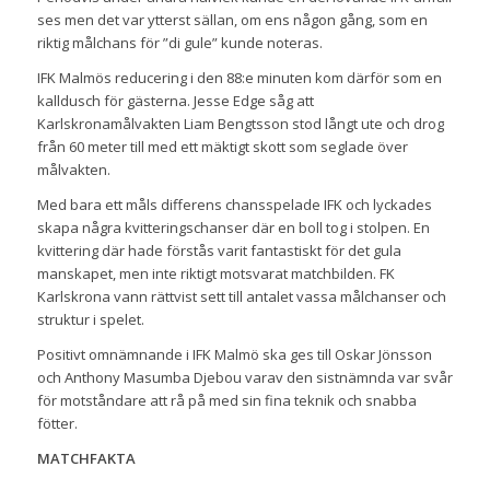
ses men det var ytterst sällan, om ens någon gång, som en
riktig målchans för ”di gule” kunde noteras.
IFK Malmös reducering i den 88:e minuten kom därför som en
kalldusch för gästerna. Jesse Edge såg att
Karlskronamålvakten Liam Bengtsson stod långt ute och drog
från 60 meter till med ett mäktigt skott som seglade över
målvakten.
Med bara ett måls differens chansspelade IFK och lyckades
skapa några kvitteringschanser där en boll tog i stolpen. En
kvittering där hade förstås varit fantastiskt för det gula
manskapet, men inte riktigt motsvarat matchbilden. FK
Karlskrona vann rättvist sett till antalet vassa målchanser och
struktur i spelet.
Positivt omnämnande i IFK Malmö ska ges till Oskar Jönsson
och Anthony Masumba Djebou varav den sistnämnda var svår
för motståndare att rå på med sin fina teknik och snabba
fötter.
MATCHFAKTA