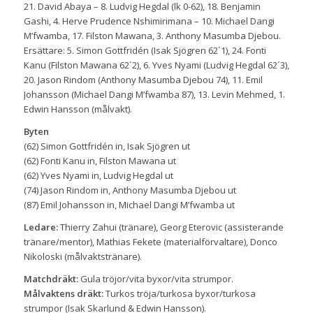
21. David Abaya – 8. Ludvig Hegdal (lk 0-62), 18. Benjamin
Gashi, 4. Herve Prudence Nshimirimana –
10.
Michael Dangi
M’fwamba, 17. Filston Mawana,
3. Anthony Masumba Djebou.
Ersättare: 5. Simon Gottfridén (Isak Sjögren 62´1), 24. Fonti
Kanu (Filston Mawana 62´2), 6. Yves Nyami (Ludvig Hegdal 62´3),
20. Jason Rindom (Anthony Masumba Djebou 74), 11. Emil
Johansson (Michael Dangi M’fwamba 87), 13. Levin Mehmed, 1.
Edwin Hansson (målvakt).
Byten
(62) Simon Gottfridén in, Isak Sjögren ut
(62) Fonti Kanu in, Filston Mawana ut
(62) Yves Nyami in, Ludvig Hegdal ut
(74) Jason Rindom in, Anthony Masumba Djebou ut
(87) Emil Johansson in, Michael Dangi M’fwamba ut
Ledare:
Thierry Zahui (tränare), Georg Eterovic (assisterande
tränare/mentor), Mathias Fekete (materialförvaltare), Donco
Nikoloski (målvaktstränare).
Matchdräkt:
Gula tröjor/vita byxor/vita strumpor.
Målvaktens dräkt:
Turkos tröja/turkosa byxor/turkosa
strumpor (Isak Skarlund & Edwin Hansson).