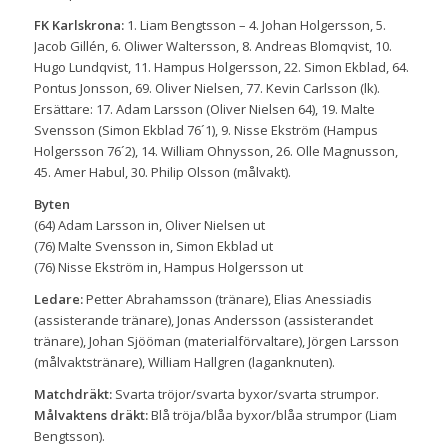
FK Karlskrona
:
1. Liam Bengtsson – 4. Johan Holgersson, 5.
Jacob Gillén, 6. Oliwer Waltersson, 8. Andreas Blomqvist, 10.
Hugo Lundqvist, 11. Hampus Holgersson, 22. Simon Ekblad, 64.
Pontus Jonsson, 69. Oliver Nielsen, 77. Kevin Carlsson (lk).
Ersättare: 17. Adam Larsson (Oliver Nielsen 64), 19. Malte
Svensson (Simon Ekblad 76´1), 9. Nisse Ekström (Hampus
Holgersson 76´2), 14. William Ohnysson, 26. Olle Magnusson,
45. Amer Habul, 30. Philip Olsson (målvakt).
Byten
(64) Adam Larsson in, Oliver Nielsen ut
(76) Malte Svensson in, Simon Ekblad ut
(76) Nisse Ekström in, Hampus Holgersson ut
Ledare:
Petter Abrahamsson (tränare), Elias Anessiadis
(assisterande tränare), Jonas Andersson (assisterandet
tränare), Johan Sjööman (materialförvaltare), Jörgen Larsson
(målvaktstränare), William Hallgren (laganknuten).
Matchdräkt:
Svarta tröjor/svarta byxor/svarta strumpor.
Målvaktens dräkt:
Blå tröja/blåa byxor/blåa strumpor (Liam
Bengtsson).