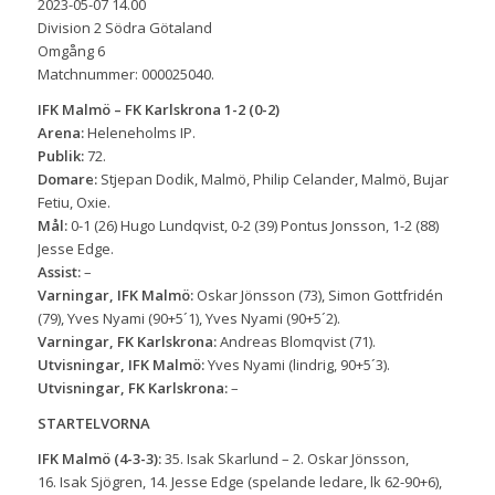
2023-05-07 14.00
Division 2 Södra Götaland
Omgång 6
Matchnummer: 000025040.
IFK Malmö – FK Karlskrona 1-2 (0-2)
Arena:
Heleneholms IP.
Publik:
72.
Domare:
Stjepan Dodik, Malmö, Philip Celander, Malmö, Bujar
Fetiu, Oxie.
Mål:
0-1 (26) Hugo Lundqvist, 0-2 (39) Pontus Jonsson, 1-2 (88)
Jesse Edge.
Assist:
–
Varningar, IFK Malmö:
Oskar Jönsson (73), Simon Gottfridén
(79), Yves Nyami (90+5´1), Yves Nyami (90+5´2).
Varningar, FK Karlskrona:
Andreas Blomqvist (71).
Utvisningar, IFK Malmö:
Yves Nyami (lindrig, 90+5´3).
Utvisningar, FK Karlskrona:
–
STARTELVORNA
IFK Malmö (4-3-3):
35. Isak Skarlund –
2.
Oskar Jönsson,
16.
Isak Sjögren,
14. Jesse Edge (spelande ledare, lk 62-90+6),