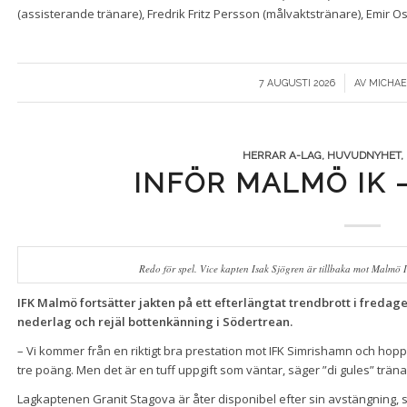
(assisterande tränare), Fredrik Fritz Persson (målvaktstränare), Emir 
/
7 AUGUSTI 2026
AV
MICHAE
HERRAR A-LAG
,
HUVUDNYHET
,
INFÖR MALMÖ IK 
Redo för spel. Vice kapten Isak Sjögren är tillbaka mot Malmö
IFK Malmö fortsätter jakten på ett efterlängtat trendbrott i fred
nederlag och rejäl bottenkänning i Södertrean.
– Vi kommer från en riktigt bra prestation mot IFK Simrishamn och hopp
tre poäng. Men det är en tuff uppgift som väntar, säger ”di gules” trän
Lagkaptenen Granit Stagova är åter disponibel efter sin avstängning, s