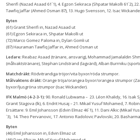
Sherifi (Nazad Asaad 61´1), 4. Egzon Sekiraca (Shpatar Makolli 61´2),
Tawfiq Jaffar (Ahmed Osman 87), 13. Hugo Svensson, 12. Isac Wickander
Byten
(61) Granit Sherifi in, Nazad Asaad ut
(61) Egzon Sekiraca in, Shpatar Makolli ut
(72) Marco Gomez Paloma in, Dylan Gomli ut
(87) Hauraman Tawfiq Jaffar in, Ahmed Osman ut
Ledare:
Reabaz Asaad (tränare, ansvarig), Mohammad Jamalaldin Shmeis 
(målvaktstränare), Stephan Lindstrand (lagvärd), Alban Burrniku (sportc
Matchdräkt:
Rödvitrandiga tröjor/vita byxor/röda strumpor.
Målvaktens dräkt:
Orange tröja/orangea byxor/orangea strumpor (Zaka
byxor/ljusgröna strumpor (Isac Wickander).
IFK Malmö (4-2-3-1):
90. Ronald Lubwama – 23. Léon Khalidy, 16. Isak Sjög
Granit Stagova (lk), 6. Endrit Husaj – 21. Mikail Yusuf Mohamed, 7. Robi
Ersättare: 9. Emil Johansson (Edvin Elmaz 46´1), 11. Dani Alkic (Mikail Y
´3), 14. Theo Pervanovic, 17. Antonio Radolovic Pavlovski, 20. Basharmal
Byten
(46) Emil Johansson in, Edvin Elmaz ut
(46) Dani Alkic in, Mikail Yusuf Mohamed ut