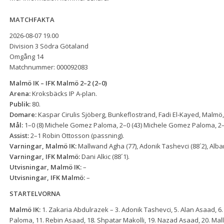
MATCHFAKTA
2026-08-07 19.00
Division 3 Södra Götaland
Omgång 14
Matchnummer: 000092083
Malmö IK – IFK Malmö 2–2 (2–0)
Arena:
Kroksbäcks IP A-plan.
Publik:
80.
Domare:
Kaspar Cirulis Sjöberg, Bunkeflostrand, Fadi El-Kayed, Malmö
Mål:
1–0 (8) Michele Gomez Paloma, 2–0 (43) Michele Gomez Paloma, 2–1
Assist:
2–1 Robin Ottosson (passning).
Varningar, Malmö IK:
Mallwand Agha (77), Adonik Tashevci (88´2), Alban
Varningar, IFK Malmö:
Dani Alkic (88´1).
Utvisningar, Malmö IK:
–
Utvisningar, IFK Malmö:
–
STARTELVORNA
Malmö IK:
1. Zakaria Abdulrazek – 3. Adonik Tashevci, 5. Alan Asaad, 6.
Paloma, 11. Rebin Asaad, 18. Shpatar Makolli, 19. Nazad Asaad, 20. Ma