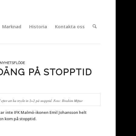
Marknad
Historia
Kontakta oss
NYHETSFLÖDE
OÄNG PÅ STOPPTID
fter att ha tryckt in 2
–
2 på stopptid. Foto: Ibrahim Miftar
ar inte IFK Malmö-ikonen Emil Johansson helt
gen kom på stopptid.