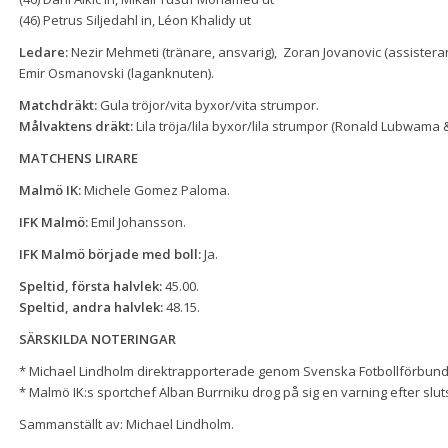
(46) Petrus Siljedahl in, Léon Khalidy ut
Ledare:
Nezir Mehmeti (tränare, ansvarig), Zoran Jovanovic (assisteran
Emir Osmanovski (laganknuten).
Matchdräkt:
Gula tröjor/vita byxor/vita strumpor.
Målvaktens dräkt:
Lila tröja/lila byxor/lila strumpor (Ronald Lubwama
MATCHENS LIRARE
Malmö IK:
Michele Gomez Paloma.
IFK Malmö:
Emil Johansson.
IFK Malmö började med boll:
Ja.
Speltid, första halvlek:
45.00.
Speltid, andra halvlek:
48.15.
SÄRSKILDA NOTERINGAR
* Michael Lindholm direktrapporterade genom Svenska Fotbollförbunde
* Malmö IK:s sportchef Alban Burrniku drog på sig en varning efter slut
Sammanställt av: Michael Lindholm.