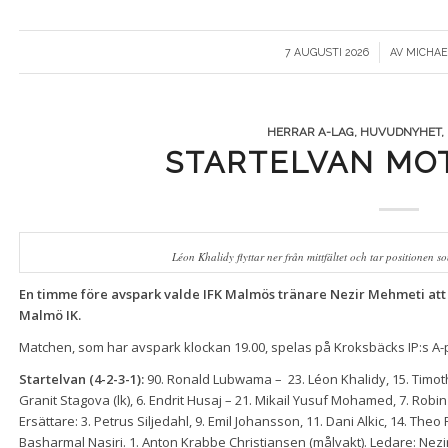
/
7 AUGUSTI 2026
AV
MICHAE
HERRAR A-LAG
,
HUVUDNYHET
,
STARTELVAN MO
Léon Khalidy flyttar ner från mittfältet och tar positionen
En timme före avspark valde IFK Malmös tränare Nezir Mehmeti att 
Malmö IK.
Matchen, som har avspark klockan 19.00, spelas på Kroksbäcks IP:s A-
Startelvan (4-2-3-1):
90. Ronald Lubwama – 23. Léon Khalidy, 15. Timothy B
Granit Stagova (lk), 6. Endrit Husaj – 21. Mikail Yusuf Mohamed, 7. Robi
Ersättare: 3. Petrus Siljedahl, 9. Emil Johansson, 11. Dani Alkic, 14. The
Basharmal Nasiri. 1. Anton Krabbe Christiansen (målvakt). Ledare: Nezi