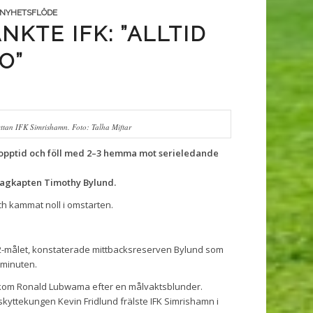
NYHETSFLÖDE
TE IFK: ”ALLTID
IO”
ettan IFK Simrishamn. Foto: Talha Miftar
 stopptid och föll med 2–3 hemma mot serieledande
e lagkapten Timothy Bylund.
ch kammat noll i omstarten.
 2–2-målet, konstaterade mittbacksreserven Bylund som
 minuten.
l bakom Ronald Lubwama efter en målvaktsblunder.
skyttekungen Kevin Fridlund frälste IFK Simrishamn i