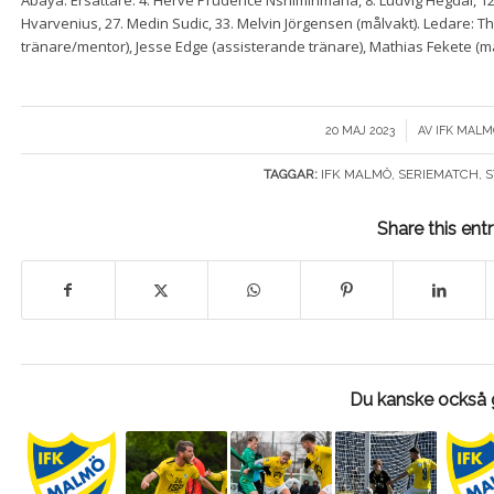
Abaya. Ersättare: 4. Herve Prudence Nshimirimana, 8. Ludvig Hegdal, 12.
Hvarvenius, 27. Medin Sudic, 33. Melvin Jörgensen (målvakt). Ledare: Th
tränare/mentor), Jesse Edge (assisterande tränare), Mathias Fekete (ma
/
20 MAJ 2023
AV
IFK MALM
TAGGAR:
IFK MALMÖ
,
SERIEMATCH
,
S
Share this ent
Du kanske också g