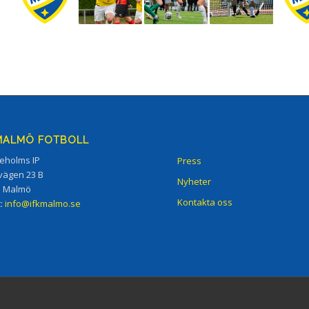
 MALMÖ FOTBOLL
eholms IP
Press
vägen 23 B
Nyheter
5 Malmö
Kontakta oss
t:
info@ifkmalmo.se