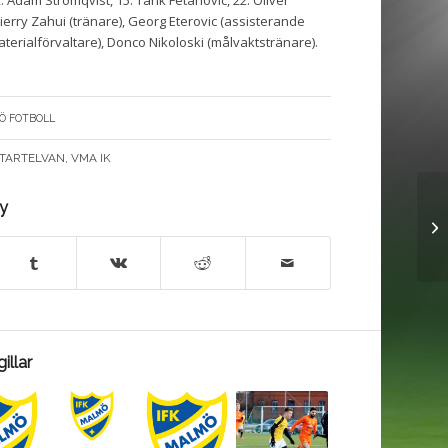
 Adam Strömqvist, 15. Tarik Fetahovic, 22. Oliver
ierry Zahui (tränare), Georg Eterovic (assisterande
terialförvaltare), Donco Nikoloski (målvaktstränare).
Ö FOTBOLL
TARTELVAN
,
VMA IK
ry
illar