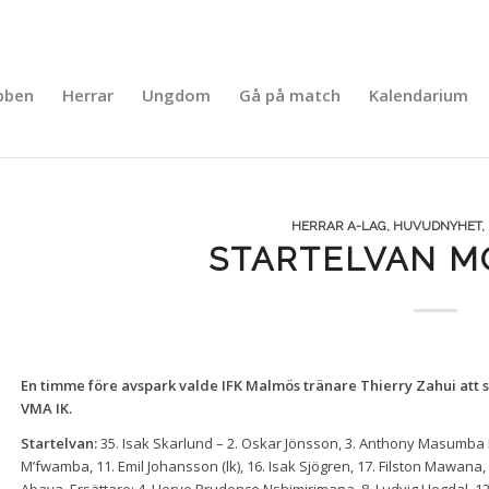
bben
Herrar
Ungdom
Gå på match
Kalendarium
HERRAR A-LAG
,
HUVUDNYHET
,
STARTELVAN M
En timme före avspark valde IFK Malmös tränare Thierry Zahui att 
VMA IK.
Startelvan:
35. Isak Skarlund – 2. Oskar Jönsson, 3. Anthony Masumba 
M’fwamba, 11. Emil Johansson (lk), 16. Isak Sjögren, 17. Filston Mawana,