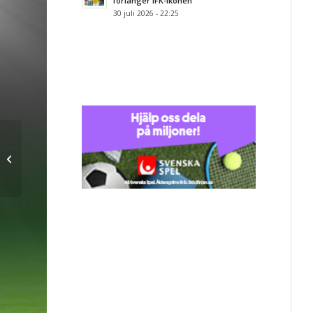
förlänger IFK-ikonen
30 juli 2026 - 22:25
Inför IFK Malmö – VMA
IK