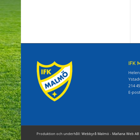
IFK
Helen
Ystad
214 4
E-pos
Produktion och underhåll:
Webbyrå Malmö
-
Mañana Web AB