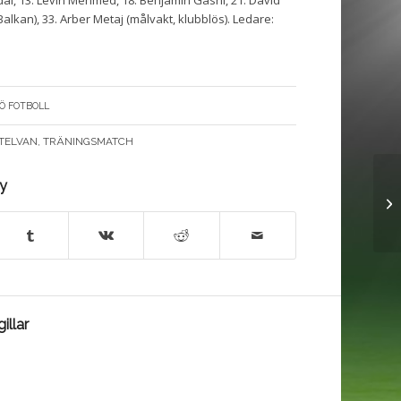
dal, 13. Levin Mehmed, 18. Benjamin Gashi, 21. David
Balkan), 33. Arber Metaj (målvakt, klubblös). Ledare:
Ö FOTBOLL
TELVAN
,
TRÄNINGSMATCH
ry
illar