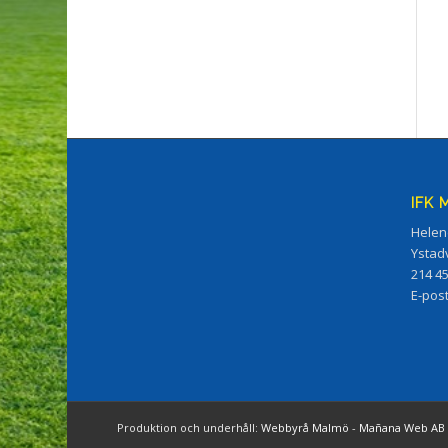
IFK
Helen
Ystad
214 4
E-pos
Produktion och underhåll:
Webbyrå Malmö
-
Mañana Web AB