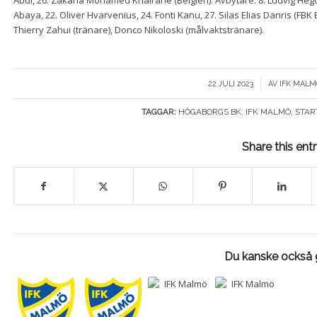
Abdi, 26. Zakaria Mohamed Khairane (Belgien). Avbytare: 8. Ludvig Heg
Abaya, 22. Oliver Hvarvenius, 24. Fonti Kanu, 27. Silas Elias Danris (FBK 
Thierry Zahui (tränare), Donco Nikoloski (målvaktstränare).
/
22 JULI 2023
AV
IFK MALM
TAGGAR:
HÖGABORGS BK
,
IFK MALMÖ
,
STAR
Share this ent
Du kanske också g