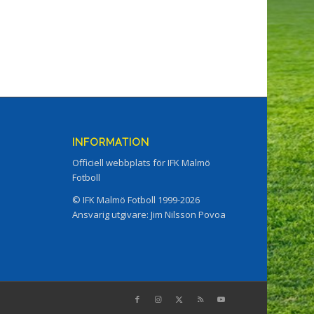
INFORMATION
Officiell webbplats för IFK Malmö
Fotboll
© IFK Malmö Fotboll 1999-2026
Ansvarig utgivare: Jim Nilsson Povoa