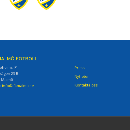
 MALMÖ FOTBOLL
eholms IP
Press
vägen 23 B
Nyheter
5 Malmö
Kontakta oss
t:
info@ifkmalmo.se