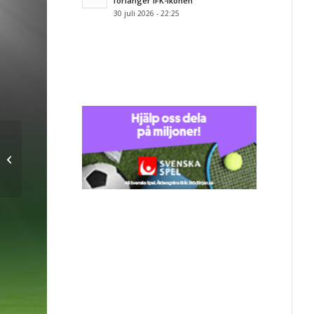
förlänger IFK-ikonen
30 juli 2026 - 22:25
Inför Högaborgs BK –
IFK Malmö