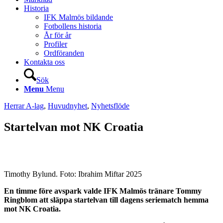
Historia
IFK Malmös bildande
Fotbollens historia
År för år
Profiler
Ordföranden
Kontakta oss
Sök
Menu
Menu
Herrar A-lag
,
Huvudnyhet
,
Nyhetsflöde
Startelvan mot NK Croatia
Timothy Bylund. Foto: Ibrahim Miftar 2025
En timme före avspark valde IFK Malmös tränare Tommy
Ringblom att släppa startelvan till dagens seriematch hemma
mot NK Croatia.