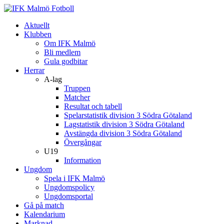
Aktuellt
Klubben
Om IFK Malmö
Bli medlem
Gula godbitar
Herrar
A-lag
Truppen
Matcher
Resultat och tabell
Spelarstatistik division 3 Södra Götaland
Lagstatistik division 3 Södra Götaland
Avstängda division 3 Södra Götaland
Övergångar
U19
Information
Ungdom
Spela i IFK Malmö
Ungdomspolicy
Ungdomsportal
Gå på match
Kalendarium
Marknad