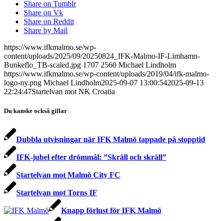
Share on Tumblr
Share on Vk
Share on Reddit
Share by Mail
https://www.ifkmalmo.se/wp-
content/uploads/2025/09/20250824_IFK-Malmo-IF-Limhamn-
Bunkeflo_TB-scaled.jpg
1707
2560
Michael Lindholm
https://www.ifkmalmo.se/wp-content/uploads/2019/04/ifk-malmo-
logo-ny.png
Michael Lindholm
2025-09-07 13:00:54
2025-09-13
22:24:47
Startelvan mot NK Croatia
Du kanske också gillar
Dubbla utvisningar när IFK Malmö tappade på stopptid
IFK-jubel efter drömmål: ”Skräll och skräll”
Startelvan mot Malmö City FC
Startelvan mot Torns IF
Knapp förlust för IFK Malmö