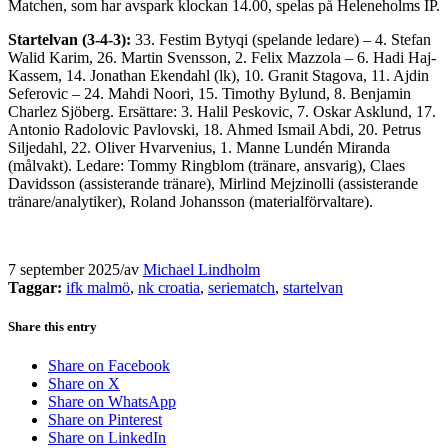
Matchen, som har avspark klockan 14.00, spelas på Heleneholms IP.
Startelvan (3-4-3):
33. Festim Bytyqi (spelande ledare) – 4. Stefan
Walid Karim, 26. Martin Svensson, 2. Felix Mazzola – 6. Hadi Haj-
Kassem, 14. Jonathan Ekendahl (lk), 10. Granit Stagova, 11. Ajdin
Seferovic – 24. Mahdi Noori, 15. Timothy Bylund, 8. Benjamin
Charlez Sjöberg. Ersättare: 3. Halil Peskovic, 7. Oskar Asklund, 17.
Antonio Radolovic Pavlovski, 18. Ahmed Ismail Abdi, 20. Petrus
Siljedahl, 22. Oliver Hvarvenius, 1. Manne Lundén Miranda
(målvakt). Ledare: Tommy Ringblom (tränare, ansvarig), Claes
Davidsson (assisterande tränare), Mirlind Mejzinolli (assisterande
tränare/analytiker), Roland Johansson (materialförvaltare).
7 september 2025
/
av
Michael Lindholm
Taggar:
ifk malmö
,
nk croatia
,
seriematch
,
startelvan
Share this entry
Share on Facebook
Share on X
Share on WhatsApp
Share on Pinterest
Share on LinkedIn