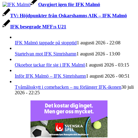
Oavgjort igen för IFK Malmö
TV: Höjdpunkter från Oskarshamns AIK – IFK Malmö
IFK besegrade MFF:s U21
IFK Malmö tappade på stopptid
1 augusti 2026 - 22:08
Startelvan mot IFK Simrishamn
1 augusti 2026 - 13:00
Okoebor tackar för sig i IFK Malmö
1 augusti 2026 - 03:15
Inför IFK Malmö – IFK Simrishamn
1 augusti 2026 - 00:51
Tvåmålsskytt i comebacken – nu förlänger IFK-ikonen
30 juli
2026 - 22:25