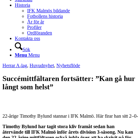
Historia
IFK Malmös bildande
Fotbollens historia
År för år
Profiler
Ordföranden
Kontakta oss
Sök
Menu
Menu
Herrar A-lag
,
Huvudnyhet
,
Nyhetsflöde
Succémittfältaren fortsätter: ”Kan gå hur
långt som helst”
22-årige Timothy Bylund stannar i IFK Malmö. Här firar han sitt 2–
Timothy Bylund har tagit stora kliv framåt sedan han
återvände till IFK Malmö inför årets division 3-säsong. Nu kan
den 22-årige mittfältaren också jubla över att ha skrivit på för