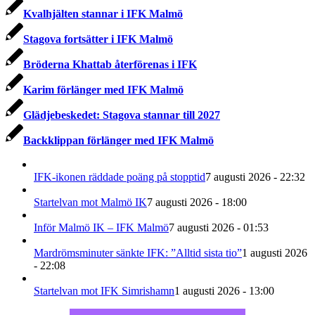
Kvalhjälten stannar i IFK Malmö
Stagova fortsätter i IFK Malmö
Bröderna Khattab återförenas i IFK
Karim förlänger med IFK Malmö
Glädjebeskedet: Stagova stannar till 2027
Backklippan förlänger med IFK Malmö
IFK-ikonen räddade poäng på stopptid
7 augusti 2026 - 22:32
Startelvan mot Malmö IK
7 augusti 2026 - 18:00
Inför Malmö IK – IFK Malmö
7 augusti 2026 - 01:53
Mardrömsminuter sänkte IFK: ”Alltid sista tio”
1 augusti 2026
- 22:08
Startelvan mot IFK Simrishamn
1 augusti 2026 - 13:00