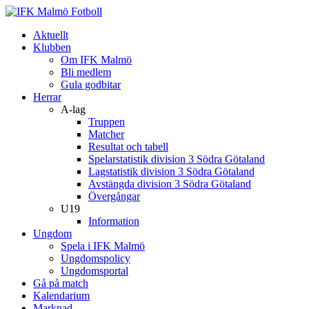
Aktuellt
Klubben
Om IFK Malmö
Bli medlem
Gula godbitar
Herrar
A-lag
Truppen
Matcher
Resultat och tabell
Spelarstatistik division 3 Södra Götaland
Lagstatistik division 3 Södra Götaland
Avstängda division 3 Södra Götaland
Övergångar
U19
Information
Ungdom
Spela i IFK Malmö
Ungdomspolicy
Ungdomsportal
Gå på match
Kalendarium
Marknad