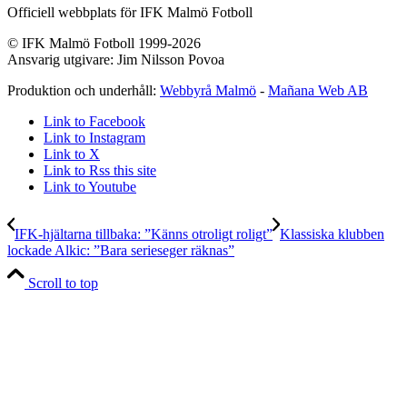
Officiell webbplats för IFK Malmö Fotboll
© IFK Malmö Fotboll 1999-2026
Ansvarig utgivare: Jim Nilsson Povoa
Produktion och underhåll:
Webbyrå Malmö
-
Mañana Web AB
Link to Facebook
Link to Instagram
Link to X
Link to Rss this site
Link to Youtube
IFK-hjältarna tillbaka: ”Känns otroligt roligt”
Klassiska klubben
lockade Alkic: ”Bara serieseger räknas”
Scroll to top