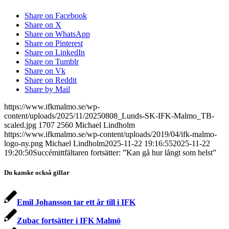
Share on Facebook
Share on X
Share on WhatsApp
Share on Pinterest
Share on LinkedIn
Share on Tumblr
Share on Vk
Share on Reddit
Share by Mail
https://www.ifkmalmo.se/wp-
content/uploads/2025/11/20250808_Lunds-SK-IFK-Malmo_TB-
scaled.jpg
1707
2560
Michael Lindholm
https://www.ifkmalmo.se/wp-content/uploads/2019/04/ifk-malmo-
logo-ny.png
Michael Lindholm
2025-11-22 19:16:55
2025-11-22
19:20:50
Succémittfältaren fortsätter: ”Kan gå hur långt som helst”
Du kanske också gillar
Emil Johansson tar ett år till i IFK
Zubac fortsätter i IFK Malmö