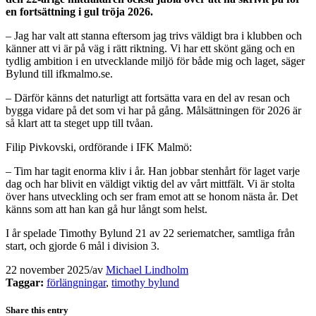
en fortsättning i gul tröja 2026.
– Jag har valt att stanna eftersom jag trivs väldigt bra i klubben och
känner att vi är på väg i rätt riktning. Vi har ett skönt gäng och en
tydlig ambition i en utvecklande miljö för både mig och laget, säger
Bylund till ifkmalmo.se.
– Därför känns det naturligt att fortsätta vara en del av resan och
bygga vidare på det som vi har på gång. Målsättningen för 2026 är
så klart att ta steget upp till tvåan.
Filip Pivkovski, ordförande i IFK Malmö:
– Tim har tagit enorma kliv i år. Han jobbar stenhårt för laget varje
dag och har blivit en väldigt viktig del av vårt mittfält. Vi är stolta
över hans utveckling och ser fram emot att se honom nästa år. Det
känns som att han kan gå hur långt som helst.
I år spelade Timothy Bylund 21 av 22 seriematcher, samtliga från
start, och gjorde 6 mål i division 3.
22 november 2025
/
av
Michael Lindholm
Taggar:
förlängningar
,
timothy bylund
Share this entry