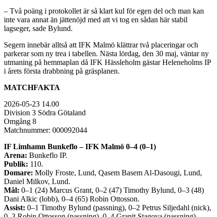
– Två poäng i protokollet är så klart kul för egen del och man kan
inte vara annat än jättenöjd med att vi tog en sådan här stabil
lagseger, sade Bylund.
Segern innebär alltså att IFK Malmö klättrar två placeringar och
parkerar som ny trea i tabellen. Nästa lördag, den 30 maj, väntar ny
utmaning på hemmaplan då IFK Hässleholm gästar Heleneholms IP
i årets första drabbning på gräsplanen.
MATCHFAKTA
2026-05-23 14.00
Division 3 Södra Götaland
Omgång 8
Matchnummer: 000092044
IF Limhamn Bunkeflo – IFK Malmö 0–4 (0–1)
Arena:
Bunkeflo IP.
Publik:
110.
Domare:
Molly Froste, Lund, Qasem Basem Al-Dasougi, Lund,
Daniel Milkov, Lund.
Mål:
0–1 (24) Marcus Grant, 0–2 (47) Timothy Bylund, 0–3 (48)
Dani Alkic (lobb), 0–4 (65) Robin Ottosson.
Assist:
0–1 Timothy Bylund (passning), 0–2 Petrus Siljedahl (nick),
0–3 Robin Ottosson (passning), 0–4 Granit Stagova (passning).