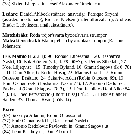
(78) Sixten Billqvist in, Josef Alexander Omeiche ut
Ledare:
Daniel Ahlbeck (tränare, ansvarig), Patrique Siryani
(assisterande tränare), Richard Nielsen (materialförvaltare), Andreas
Engler Ludviksson (målvaktstränare).
Matchdräkt:
Röda tröjor/svarta byxor/svarta strumpor.
Målvaktens dräkt:
Blå tröja/blåa byxor/blåa strumpor (Rasmus
Johansen).
IFK Malmö (4-2-3-1):
90. Ronald Lubwama – 20. Basharmal
Nasiri, 16. Isak Sjögren (vlk, lk 78–90+3), 3. Petrus Siljedahl, 27.
Noel Liljeqvist – 15. Timothy Bylund, 10. Granit Stagova (lk 0–78)
– 11. Dani Alkic, 6. Endrit Husaj, 22. Marcus Grant – 7. Robin
Ottosson. Ersättare: 24. Sakariya Adan (Robin Ottosson 69), 19.
Emir Osmanovski (Basharmal Nasiri 77), 17. Antonio Radolovic
Pavlovski (Granit Stagova 78´3), 23. Léon Khalidy (Dani Alkic 84
´1), 14. Theo Pervanovic (Endrit Husaj 84´2), 13. Felix Aulander
Sahlén, 33. Thomas Ryan (målvakt).
Byten
(69) Sakariya Adan in, Robin Ottosson ut
(77) Emir Osmanovski in, Basharmal Nasiri ut
(78) Antonio Radolovic Pavlovski in, Granit Stagova ut
(84) Léon Khalidy in, Dani Alkic ut