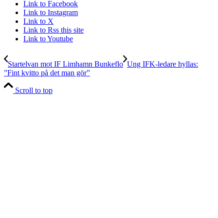
Link to Facebook
Link to Instagram
Link to X
Link to Rss this site
Link to Youtube
Startelvan mot IF Limhamn Bunkeflo
Ung IFK-ledare hyllas:
”Fint kvitto på det man gör”
Scroll to top