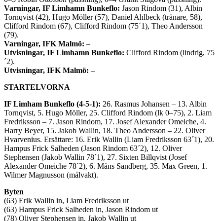
Varningar, IF Limhamn Bunkeflo:
Jason Rindom (31), Albin
Tornqvist (42), Hugo Möller (57), Daniel Ahlbeck (tränare, 58),
Clifford Rindom (67), Clifford Rindom (75´1), Theo Andersson
(79).
Varningar, IFK Malmö:
–
Utvisningar, IF Limhamn Bunkeflo:
Clifford Rindom (lindrig, 75
´2).
Utvisningar, IFK Malmö:
–
STARTELVORNA
IF Limham Bunkeflo (4-5-1):
26. Rasmus Johansen – 13. Albin
Tornqvist, 5. Hugo Möller, 25. Clifford Rindom (lk 0–75), 2. Liam
Fredriksson – 7. Jason Rindom, 17. Josef Alexander Omeiche, 4.
Harry Beyer, 15. Jakob Wallin, 18. Theo Andersson – 22. Oliver
Hvarvenius. Ersättare: 16. Erik Wallin (Liam Fredriksson 63´1), 20.
Hampus Frick Salheden (Jason Rindom 63´2), 12. Oliver
Stephensen (Jakob Wallin 78´1), 27. Sixten Billqvist (Josef
Alexander Omeiche 78´2), 6. Måns Sandberg, 35. Max Green, 1.
Wilmer Magnusson (målvakt).
Byten
(63) Erik Wallin in, Liam Fredriksson ut
(63) Hampus Frick Salheden in, Jason Rindom ut
(78) Oliver Stephensen in, Jakob Wallin ut