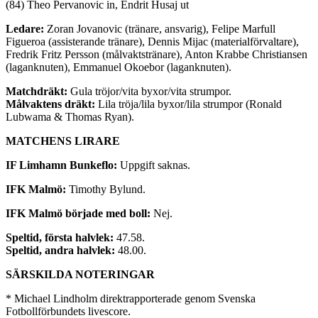
(84) Theo Pervanovic in, Endrit Husaj ut
Ledare:
Zoran Jovanovic (tränare, ansvarig), Felipe Marfull
Figueroa (assisterande tränare), Dennis Mijac (materialförvaltare),
Fredrik Fritz Persson (målvaktstränare), Anton Krabbe Christiansen
(laganknuten), Emmanuel Okoebor (laganknuten).
Matchdräkt:
Gula tröjor/vita byxor/vita strumpor.
Målvaktens dräkt:
Lila tröja/lila byxor/lila strumpor (Ronald
Lubwama & Thomas Ryan).
MATCHENS LIRARE
IF Limhamn Bunkeflo:
Uppgift saknas.
IFK Malmö:
Timothy Bylund.
IFK Malmö började med boll:
Nej.
Speltid, första halvlek:
47.58.
Speltid, andra halvlek:
48.00.
SÄRSKILDA NOTERINGAR
* Michael Lindholm direktrapporterade genom Svenska
Fotbollförbundets livescore.