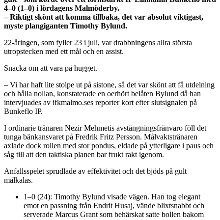
4–0 (1–0) i lördagens Malmöderby.
– Riktigt skönt att komma tillbaka, det var absolut viktigast,
myste plangiganten Timothy Bylund.
22-åringen, som fyller 23 i juli, var drabbningens allra största
utropstecken med ett mål och en assist.
Snacka om att vara på hugget.
– Vi har haft lite stolpe ut på sistone, så det var skönt att få utdelning
och hålla nollan, konstaterade en oerhört belåten Bylund då han
intervjuades av ifkmalmo.ses reporter kort efter slutsignalen på
Bunkeflo IP.
I ordinarie tränaren Nezir Mehmetis avstängningsfrånvaro föll det
tunga bänkansvaret på Fredrik Fritz Persson. Målvaktstränaren
axlade dock rollen med stor pondus, eldade på ytterligare i paus och
såg till att den taktiska planen bar frukt rakt igenom.
Anfallsspelet sprudlade av effektivitet och det bjöds på gult
målkalas.
1–0 (24): Timothy Bylund visade vägen. Han tog elegant
emot en passning från Endrit Husaj, vände blixtsnabbt och
serverade Marcus Grant som behärskat satte bollen bakom