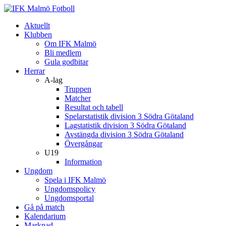
Aktuellt
Klubben
Om IFK Malmö
Bli medlem
Gula godbitar
Herrar
A-lag
Truppen
Matcher
Resultat och tabell
Spelarstatistik division 3 Södra Götaland
Lagstatistik division 3 Södra Götaland
Avstängda division 3 Södra Götaland
Övergångar
U19
Information
Ungdom
Spela i IFK Malmö
Ungdomspolicy
Ungdomsportal
Gå på match
Kalendarium
Marknad