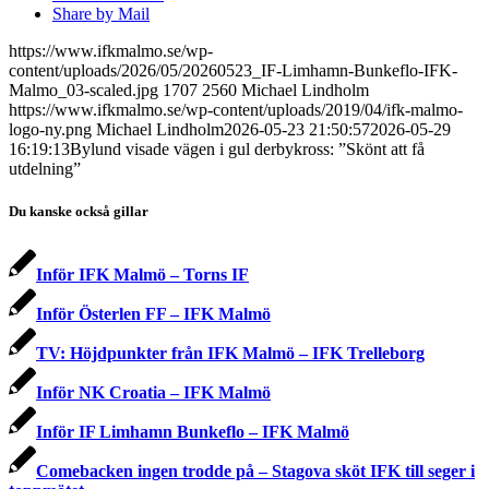
Share by Mail
https://www.ifkmalmo.se/wp-
content/uploads/2026/05/20260523_IF-Limhamn-Bunkeflo-IFK-
Malmo_03-scaled.jpg
1707
2560
Michael Lindholm
https://www.ifkmalmo.se/wp-content/uploads/2019/04/ifk-malmo-
logo-ny.png
Michael Lindholm
2026-05-23 21:50:57
2026-05-29
16:19:13
Bylund visade vägen i gul derbykross: ”Skönt att få
utdelning”
Du kanske också gillar
Inför IFK Malmö – Torns IF
Inför Österlen FF – IFK Malmö
TV: Höjdpunkter från IFK Malmö – IFK Trelleborg
Inför NK Croatia – IFK Malmö
Inför IF Limhamn Bunkeflo – IFK Malmö
Comebacken ingen trodde på – Stagova sköt IFK till seger i