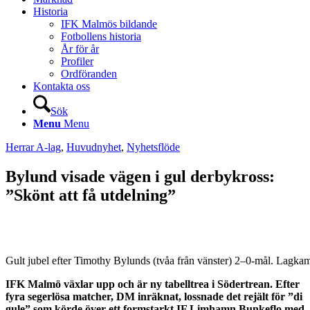
Historia
IFK Malmös bildande
Fotbollens historia
År för år
Profiler
Ordföranden
Kontakta oss
Sök
Menu
Menu
Herrar A-lag
,
Huvudnyhet
,
Nyhetsflöde
Bylund visade vägen i gul derbykross:
”Skönt att få utdelning”
Gult jubel efter Timothy Bylunds (tvåa från vänster) 2–0-mål. Lagka
IFK Malmö växlar upp och är ny tabelltrea i Södertrean. Efter
fyra segerlösa matcher, DM inräknat, lossnade det rejält för ”di
gule” som körde över ett formstarkt IF Limhamn Bunkeflo med