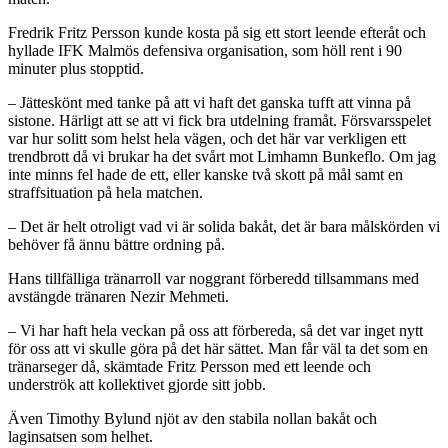
Fredrik Fritz Persson kunde kosta på sig ett stort leende efteråt och
hyllade IFK Malmös defensiva organisation, som höll rent i 90
minuter plus stopptid.
– Jätteskönt med tanke på att vi haft det ganska tufft att vinna på
sistone. Härligt att se att vi fick bra utdelning framåt. Försvarsspelet
var hur solitt som helst hela vägen, och det här var verkligen ett
trendbrott då vi brukar ha det svårt mot Limhamn Bunkeflo. Om jag
inte minns fel hade de ett, eller kanske två skott på mål samt en
straffsituation på hela matchen.
– Det är helt otroligt vad vi är solida bakåt, det är bara målskörden vi
behöver få ännu bättre ordning på.
Hans tillfälliga tränarroll var noggrant förberedd tillsammans med
avstängde tränaren Nezir Mehmeti.
– Vi har haft hela veckan på oss att förbereda, så det var inget nytt
för oss att vi skulle göra på det här sättet. Man får väl ta det som en
tränarseger då, skämtade Fritz Persson med ett leende och
underströk att kollektivet gjorde sitt jobb.
Även Timothy Bylund njöt av den stabila nollan bakåt och
laginsatsen som helhet.