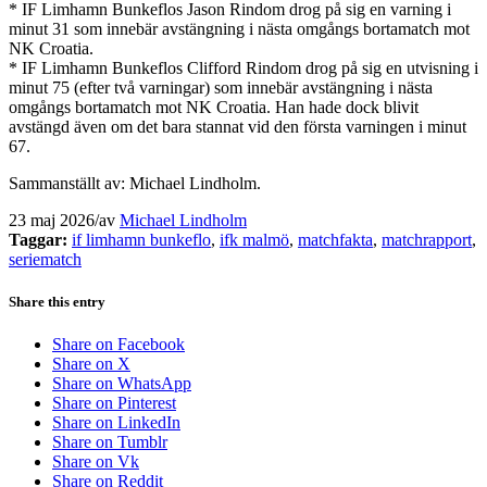
* IF Limhamn Bunkeflos Jason Rindom drog på sig en varning i
minut 31 som innebär avstängning i nästa omgångs bortamatch mot
NK Croatia.
* IF Limhamn Bunkeflos Clifford Rindom drog på sig en utvisning i
minut 75 (efter två varningar) som innebär avstängning i nästa
omgångs bortamatch mot NK Croatia. Han hade dock blivit
avstängd även om det bara stannat vid den första varningen i minut
67.
Sammanställt av: Michael Lindholm.
23 maj 2026
/
av
Michael Lindholm
Taggar:
if limhamn bunkeflo
,
ifk malmö
,
matchfakta
,
matchrapport
,
seriematch
Share this entry
Share on Facebook
Share on X
Share on WhatsApp
Share on Pinterest
Share on LinkedIn
Share on Tumblr
Share on Vk
Share on Reddit