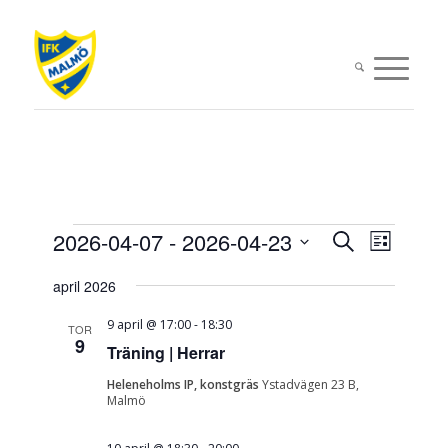
Evenemang
Evenema
Evene
2026-04-07
 - 
2026-04-23
Sök
Lista
vynavi
Search
Välj
april 2026
datum.
and
Views
9 april @ 17:00
-
18:30
TOR
9
Träning | Herrar
Navigati
Heleneholms IP, konstgräs
Ystadvägen 23 B,
Malmö