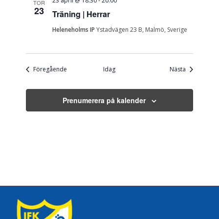
23 april @ 18:30
-
20:00
TOR
23
Träning | Herrar
Heleneholms IP
Ystadvägen 23 B, Malmö, Sverige
Evenemang
Evenemang
Föregående
Idag
Nästa
Prenumerera på kalender