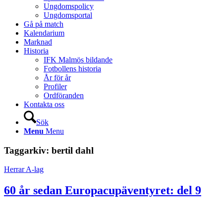
Ungdomspolicy
Ungdomsportal
Gå på match
Kalendarium
Marknad
Historia
IFK Malmös bildande
Fotbollens historia
År för år
Profiler
Ordföranden
Kontakta oss
Sök
Menu
Menu
Taggarkiv:
bertil dahl
Herrar A-lag
60 år sedan Europacupäventyret: del 9