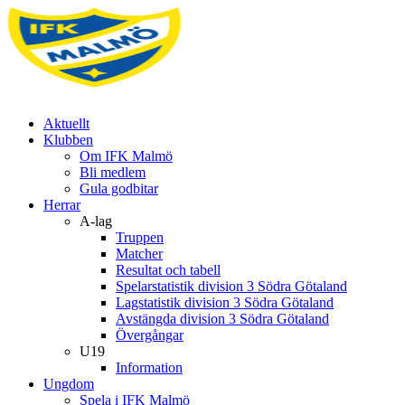
Aktuellt
Klubben
Om IFK Malmö
Bli medlem
Gula godbitar
Herrar
A-lag
Truppen
Matcher
Resultat och tabell
Spelarstatistik division 3 Södra Götaland
Lagstatistik division 3 Södra Götaland
Avstängda division 3 Södra Götaland
Övergångar
U19
Information
Ungdom
Spela i IFK Malmö