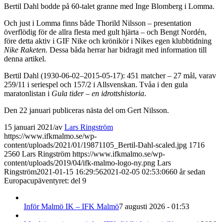
Bertil Dahl bodde på 60-talet granne med Inge Blomberg i Lomma.
Och just i Lomma finns både Thorild Nilsson – presentation
överflödig för de allra flesta med gult hjärta – och Bengt Nordén,
före detta aktiv i GIF Nike och krönikör i Nikes egen klubbtidning
Nike Raketen.
Dessa båda herrar har bidragit med information till
denna artikel.
Bertil Dahl (1930-06-02–2015-05-17): 451 matcher – 27 mål, varav
259/11 i seriespel och 157/2 i Allsvenskan. Tvåa i den gula
maratonlistan i
Gula tider – en idrottshistoria
.
Den 22 januari publiceras nästa del om Gert Nilsson.
15 januari 2021
/
av
Lars Ringström
https://www.ifkmalmo.se/wp-
content/uploads/2021/01/19871105_Bertil-Dahl-scaled.jpg
1716
2560
Lars Ringström
https://www.ifkmalmo.se/wp-
content/uploads/2019/04/ifk-malmo-logo-ny.png
Lars
Ringström
2021-01-15 16:29:56
2021-02-05 02:53:06
60 år sedan
Europacupäventyret: del 9
Inför Malmö IK – IFK Malmö
7 augusti 2026 - 01:53