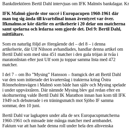
Bankdirektören Bertil Dahl intervjuas om IFK Malmös bankdagar. K
IFK Malmö gjorde stor succé i Europacupen 1960-1961 där
man tog sig ända till kvartsfinal innan äventyret var över.
Ifkmalmo.se kör därför en artikelserie i 20 delar om matcherna
samt spelarna och ledarna som gjorde det. Del 9: Bertil Dahl,
mittfältare.
Som en naturlig följd av föregående del – del 8 – i denna
artikelserie, där Ulf Nilsson avhandlades, handlar denna artikel om
Bertil Dahl som med sina 451 matcher i den gula tröjan är tvåa i
maratonlistan efter just Ulf som ju toppar samma lista med 472
matcher.
I del 7 – om Bo ”Mysing” Hansson – framgick det att Bertil Dahl
var den som initierade det kvarterslag i trakterna kring Östra
Rönneholmsvägen i Malmö som både han själv och Mysing spelade
i under uppväxtåren. Där nämnde Mysing blev gul redan efter en
skolturnering valde Bertil Dahl IK Marathon innan han kom till IFK
1949 och debuterade i en träningsmatch mot Sjöbo IF samma
sommar, den 10 juni.
Bertil Dahl var lagkapten under alla de sex Europacupmatcherna
1960-1961 och missade inte många matcher med armbandet.
Faktum var att han hade denna roll under hela den allsvenska