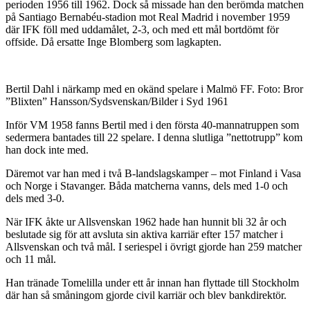
perioden 1956 till 1962. Dock så missade han den berömda matchen
på Santiago Bernabéu-stadion mot Real Madrid i november 1959
där IFK föll med uddamålet, 2-3, och med ett mål bortdömt för
offside. Då ersatte Inge Blomberg som lagkapten.
Bertil Dahl i närkamp med en okänd spelare i Malmö FF. Foto: Bror
”Blixten” Hansson/Sydsvenskan/Bilder i Syd 1961
Inför VM 1958 fanns Bertil med i den första 40-mannatruppen som
sedermera bantades till 22 spelare. I denna slutliga ”nettotrupp” kom
han dock inte med.
Däremot var han med i två B-landslagskamper – mot Finland i Vasa
och Norge i Stavanger. Båda matcherna vanns, dels med 1-0 och
dels med 3-0.
När IFK åkte ur Allsvenskan 1962 hade han hunnit bli 32 år och
beslutade sig för att avsluta sin aktiva karriär efter 157 matcher i
Allsvenskan och två mål. I seriespel i övrigt gjorde han 259 matcher
och 11 mål.
Han tränade Tomelilla under ett år innan han flyttade till Stockholm
där han så småningom gjorde civil karriär och blev bankdirektör.