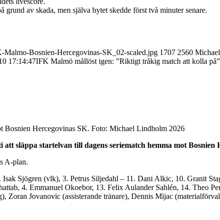
ets livescore.
grund av skada, men själva bytet skedde först två minuter senare.
FK-Malmo-Bosnien-Hercegovinas-SK_02-scaled.jpg
1707
2560
Michae
10 17:14:47
IFK Malmö mållöst igen: ”Riktigt tråkig match att kolla på”
mot Bosnien Hercegovinas SK. Foto: Michael Lindholm 2026
att släppa startelvan till dagens seriematch hemma mot Bosnien 
s A-plan.
ak Sjögren (vlk), 3. Petrus Siljedahl – 11. Dani Alkic, 10. Granit Sta
Khattab, 4. Emmanuel Okoebor, 13. Felix Aulander Sahlén, 14. Theo Pe
, Zoran Jovanovic (assisterande tränare), Dennis Mijac (materialförvalt