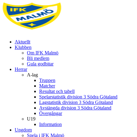
Aktuellt
Klubben
Om IFK Malmö
Bli medlem
Gula godbitar
Herrar
A-lag
Truppen
Matcher
Resultat och tabell
Spelarstatistik division 3 Södra Götaland
Lagstatistik division 3 Södra Götaland
Avstängda division 3 Södra Götaland
Övergångar
U19
Information
Ungdom
Spela i IFK Malmö