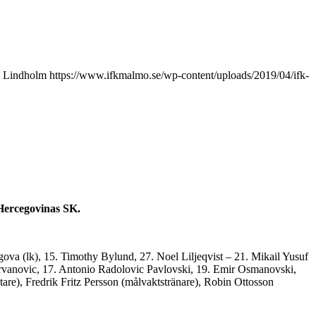
l Lindholm
https://www.ifkmalmo.se/wp-content/uploads/2019/04/ifk-
Hercegovinas SK.
gova (lk), 15. Timothy Bylund, 27. Noel Liljeqvist – 21. Mikail Yusuf
rvanovic, 17. Antonio Radolovic Pavlovski, 19. Emir Osmanovski,
are), Fredrik Fritz Persson (målvaktstränare), Robin Ottosson