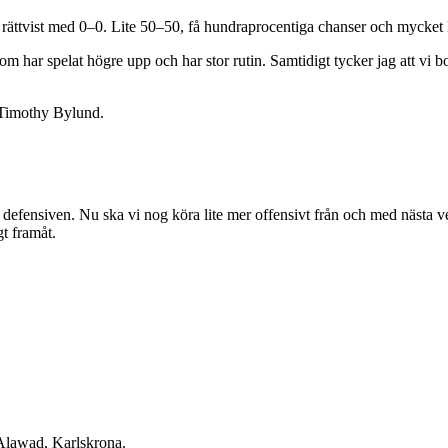
g rättvist med 0–0. Lite 50–50, få hundraprocentiga chanser och mycket
har spelat högre upp och har stor rutin. Samtidigt tycker jag att vi bor
en Timothy Bylund.
 defensiven. Nu ska vi nog köra lite mer offensivt från och med nästa vec
gt framåt.
Alawad, Karlskrona.