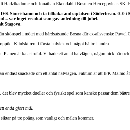
Adi Hadzikadunic och Jonathan Ekendahl i Bosnien Hercegovinas SK. F
e IFK Simrishamn och ta tillbaka andraplatsen i Södertrean. 0–
 – var inget resultat som gav anledning till jubel.
it Stagova.
än skönspel i mötet med hårdsatsande Bosna där ex-allsvenske Pawel Cib
pptid. Kliniskt rent i första halvlek och något bättre i andra.
. Planen är katastrofal. Vi hade ett antal halvlägen, någon nick här oc
r han endast snackade om ett antal halvlägen. Faktum är att IFK Malmö åt
ad, det blev mycket dueller och fysiskt spel som kanske passar dem bättre
ett enda gjort mål.
i siktar på tre poäng som vanligt och målen kommer.