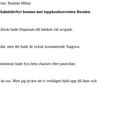
oto: Ibrahim Miftar
0 i Malmöderbyt hemma mot toppkonkurrenten Bosnien
icki hade förpassats till bänken vid avspark.
h där, men det hade de också, konstaterade Stagova.
minstone hade fyra heta chanser efter pausvilan.
 än oss. Men jag tycker att vi verkligen bjöd upp till dans och