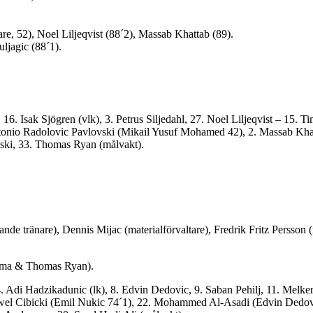
re, 52),
Noel Liljeqvist (88´2), Massab Khattab (89).
ljagic (88´1).
6. Isak Sjögren (vlk), 3. Petrus Siljedahl, 27. Noel Liljeqvist – 15. 
Antonio Radolovic Pavlovski (Mikail Yusuf Mohamed 42), 2. Massab Khat
ki, 33. Thomas Ryan (målvakt).
nde tränare), Dennis Mijac (materialförvaltare), Fredrik Fritz Persson
bwama & Thomas Ryan).
. Adi Hadzikadunic (lk), 8. Edvin Dedovic, 9. Saban Pehilj, 11. Melke
Pawel Cibicki (Emil Nukic 74´1), 22. Mohammed Al-Asadi (Edvin Dedov