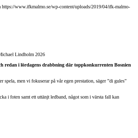
m
https://www.ifkmalmo.se/wp-content/uploads/2019/04/ifk-malmo-
: Michael Lindholm 2026
nsch redan i lördagens drabbning där toppkonkurrenten Bosnien
er spela, men vi fokuserar på vår egen prestation, säger ”di gules”
a i foten samt ett uttänjt ledband, något som i värsta fall kan