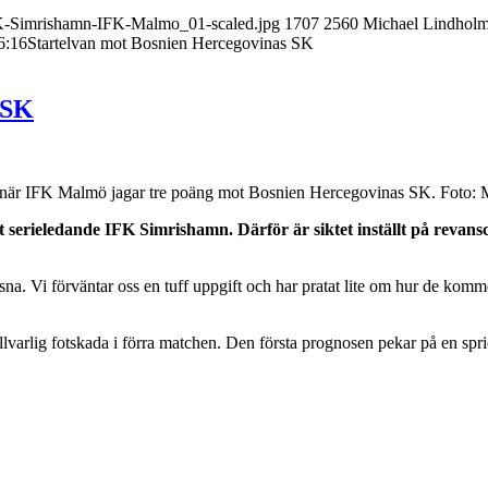
FK-Simrishamn-IFK-Malmo_01-scaled.jpg
1707
2560
Michael Lindhol
6:16
Startelvan mot Bosnien Hercegovinas SK
 SK
vas när IFK Malmö jagar tre poäng mot Bosnien Hercegovinas SK. Foto
t serieledande IFK Simrishamn. Därför är siktet inställt på reva
osna. Vi förväntar oss en tuff uppgift och har pratat lite om hur de komm
varlig fotskada i förra matchen. Den första prognosen pekar på en sprick