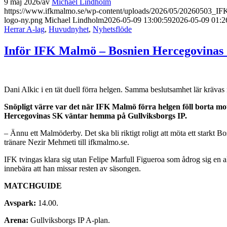
9 maj 2026
/
av
Michael Lindholm
https://www.ifkmalmo.se/wp-content/uploads/2026/05/20260503_I
logo-ny.png
Michael Lindholm
2026-05-09 13:00:59
2026-05-09 01:2
Herrar A-lag
,
Huvudnyhet
,
Nyhetsflöde
Inför IFK Malmö – Bosnien Hercegovinas
Dani Alkic i en tät duell förra helgen. Samma beslutsamhet lär krä
Snöpligt värre var det när IFK Malmö förra helgen föll borta mo
Hercegovinas SK väntar hemma på Gullviksborgs IP.
– Ännu ett Malmöderby. Det ska bli riktigt roligt att möta ett starkt B
tränare Nezir Mehmeti till ifkmalmo.se.
IFK tvingas klara sig utan Felipe Marfull Figueroa som ådrog sig en all
innebära att han missar resten av säsongen.
MATCHGUIDE
Avspark:
14.00.
Arena:
Gullviksborgs IP A-plan.