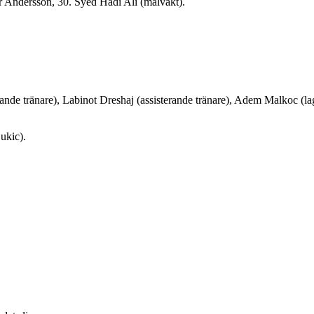
Andersson, 30. Syed Hadi Ali (målvakt).
ande tränare), Labinot Dreshaj (assisterande tränare), Adem Malkoc (lag
ukic).