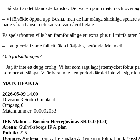
– Så klart är det blandade känslor. Det var en jämn match och överla
– Vi försökte öppna upp Bosna, men de har många skickliga spelare som 
hade våra chanser och kanske var något hetare.
På spelarfronten ville han framför allt ge ett extra plus till mittfältar
– Han gjorde i varje fall ett jäkla hästjobb, berömde Mehmeti.
Och fortsättningen?
– Jag är inte ett dugg orolig. Vi har som sagt lagt jättemycket fokus på
kommer att släppa. Vi är bara inne i en period där det inte vill sig rikti
MATCHFAKTA
2026-05-09 14.00
Division 3 Södra Götaland
Omgång 6
Matchnummer: 000092033
IFK Malmö – Bosnien Hercegovinas SK 0–0 (0–0)
Arena:
Gullviksborgs IP A-plan.
Publik:
215.
Domare:
Andreja Tomic, Helsingborg, Benjamin John, Lund, Yossf 