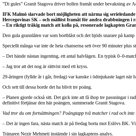
”Di gules” Granit Stagova driver bollen framåt under bevakning av 
IFK Malmö slarvade bort möjligheten att närma sig serieledand
Hercegovinas SK – och mållöst framåt för andra drabbningen i rad
– En riktigt tråkig match att kolla på, resonerade lagkapten Gran
Den gula grannlåten var som bortblåst och det bjöds snarare på kamp 
Speciellt många var inte de heta chanserna sett över 90 minuter plus sto
– Det hände nästan ingenting, ett antal halvlägen. En typisk 0–0-match
– Jag tror att det nog är rättvist med ett kryss.
29-åringen (fyllde år i går, fredag) var kanske i ödmjukaste laget nä
Och sett till dessa borde det ha blivit tre poäng.
– Planen gjorde också sitt. Det gick inte att få ihop tre passningar i r
definitivt förtjänar den här poängen, summerade Granit Stagova.
Vad tror du om fortsättningen? Poängtapp två matcher i rad och inte 
– Det är ingen fara, nästa match är på fredag borta mot Eslövs BK. V
Tränaren Nezir Mehmeti instämde i sin lagkaptens analys.