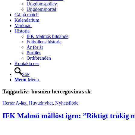
Ungdomspolicy
Ungdomsportal
Gå på match
Kalendarium
Marknad
Historia
IFK Malmös bildande
Fotbollens historia
År för år
Profiler
Ordföranden
Kontakta oss
Sök
Menu
Menu
Taggarkiv:
bosnien hercegovinas sk
Herrar A-lag
,
Huvudnyhet
,
Nyhetsflöde
IFK Malmö mållöst igen: ”Riktigt tråkig m