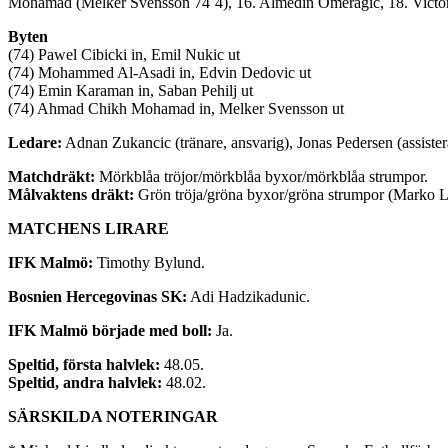
Mohamad (Melker Svensson 74´4), 16. Almedin Omeragic, 18. Victor 
Byten
(74) Pawel Cibicki in, Emil Nukic ut
(74) Mohammed Al-Asadi in, Edvin Dedovic ut
(74) Emin Karaman in, Saban Pehilj ut
(74) Ahmad Chikh Mohamad in, Melker Svensson ut
Ledare:
Adnan Zukancic (tränare, ansvarig), Jonas Pedersen (assister
Matchdräkt:
Mörkblåa tröjor/mörkblåa byxor/mörkblåa strumpor.
Målvaktens dräkt:
Grön tröja/gröna byxor/gröna strumpor (Marko L
MATCHENS LIRARE
IFK Malmö:
Timothy Bylund.
Bosnien Hercegovinas SK:
Adi Hadzikadunic.
IFK Malmö började med boll:
Ja.
Speltid, första halvlek:
48.05.
Speltid, andra halvlek:
48.02.
SÄRSKILDA NOTERINGAR