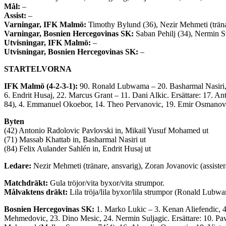
Mål:
–
Assist:
–
Varningar, IFK Malmö:
Timothy Bylund (36), Nezir Mehmeti (träna
Varningar, Bosnien Hercegovinas SK:
Saban Pehilj (34), Nermin Su
Utvisningar, IFK Malmö:
–
Utvisningar, Bosnien Hercegovinas SK:
–
STARTELVORNA
IFK Malmö (4-2-3-1):
90. Ronald Lubwama – 20. Basharmal Nasiri, 1
6. Endrit Husaj, 22. Marcus Grant – 11. Dani Alkic. Ersättare: 17. 
84), 4. Emmanuel Okoebor, 14. Theo Pervanovic, 19. Emir Osmanovs
Byten
(42) Antonio Radolovic Pavlovski in, Mikail Yusuf Mohamed ut
(71) Massab Khattab in, Basharmal Nasiri ut
(84) Felix Aulander Sahlén in, Endrit Husaj ut
Ledare:
Nezir Mehmeti (tränare, ansvarig), Zoran Jovanovic (assistera
Matchdräkt:
Gula tröjor/vita byxor/vita strumpor.
Målvaktens dräkt:
Lila tröja/lila byxor/lila strumpor (Ronald Lu
Bosnien Hercegovinas SK:
1. Marko Lukic – 3. Kenan Aliefendic, 4
Mehmedovic, 23. Dino Mesic, 24. Nermin Suljagic. Ersättare: 10. 