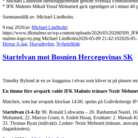
* Michael Lindholm direktrapporterade genom Svenska Fotbollförbund
* IFK Malmös Mikail Yusuf Mohamed gick egentligen ut i minut 40 på 
Sammanställt av: Michael Lindholm.
9 maj 2026
/
av
Michael Lindholm
https://www.ifkmalmo.se/wp-content/uploads/2026/05/20260509_I
malmo-logo-ny.png
Michael Lindholm
2026-05-09 21:42:10
2026-05-
Herrar A-lag
,
Huvudnyhet
,
Nyhetsflöde
Startelvan mot Bosnien Hercegovinas SK
Timothy Bylund är en av kuggarna i elvan som kliver ut på planen 
En timme före avspark valde IFK Malmös tränare Nezir Mehmeti 
Matchen, som har avspark klockan 14.00, spelas på Gullviksborgs IP:
Startelvan (3-4-3):
90. Ronald Lubwama – 20. Basharmal Nasiri, 16. Is
Mohamed, 22. Marcus Grant, 6. Endrit Husaj. Ersättare: 2. Massab 
33. Thomas Ryan (målvakt). Ledare: Nezir Mehmeti (tränare, ansvarig)
(laganknuten).