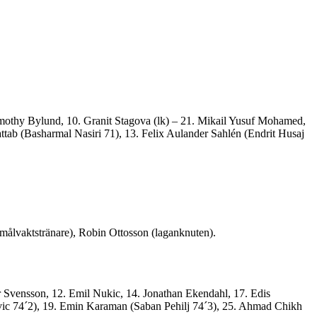
Timothy Bylund, 10. Granit Stagova (lk) – 21. Mikail Yusuf Mohamed,
tab (Basharmal Nasiri 71), 13. Felix Aulander Sahlén (Endrit Husaj
 (målvaktstränare), Robin Ottosson (laganknuten).
r Svensson, 12. Emil Nukic, 14. Jonathan Ekendahl, 17. Edis
ic 74´2), 19. Emin Karaman (Saban Pehilj 74´3), 25. Ahmad Chikh