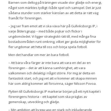
Barnen som deltog på träningen visade stor glädje och energi,
något som märktes tydligt i både spel och samspel. Det är just
sådana stunder som stärker känslan av att detta är rätt väg
framåt för föreningen.
– Jag ser fram emot att vi ska växa här på Gullviksborgs IP, i
varje åldersgrupp – med både pojkar och flickor i
ungdomsledet. Vi ligger strategiskt rätt till, med många fina
bostadsområden runt omkring, vilket ger goda möjligheter för
fler ungdomar att hitta till oss och börja spela fotboll.
Men det handlar om mer än bara fotboll.
– Att bära våra färger är inte bara att vara en del av en
föreningen – det är att känna samhörighet, att vara
välkommen och delaktig i något större. För mig är detta en
fantastisk start, och jag vet att vi kommer att skapa minnen
här som aldrig kommer att försvinna, säger Nilsson Povoa.
Flytten till Gullviksborgs IP markerar början på ett nytt kapitel i
föreningens historia – ett kapitel som ska präglas av
gemenskap, utveckling och glädje.
– Min ambition att bygga upp en stark och inkluderande