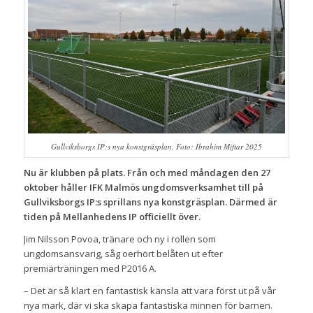
Gullviksborgs IP:s nya konstgräsplan. Foto: Ibrahim Miftar 2025
Nu är klubben på plats. Från och med måndagen den 27
oktober håller IFK Malmös ungdomsverksamhet till på
Gullviksborgs IP:s sprillans nya konstgräsplan. Därmed är
tiden på Mellanhedens IP officiellt över.
Jim Nilsson Povoa, tränare och ny i rollen som
ungdomsansvarig, såg oerhört belåten ut efter
premiärträningen med P2016 A.
– Det är så klart en fantastisk känsla att vara först ut på vår
nya mark, där vi ska skapa fantastiska minnen för barnen.