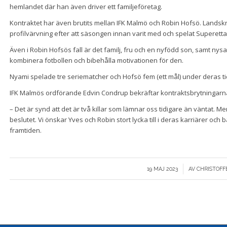
hemlandet där han även driver ett familjeföretag.
Kontraktet har även brutits mellan IFK Malmö och Robin Hofsö. Landskr
profilvärvning efter att säsongen innan varit med och spelat Superett
Även i Robin Hofsös fall är det familj, fru och en nyfödd son, samt nysat
kombinera fotbollen och bibehålla motivationen för den.
Nyami spelade tre seriematcher och Hofsö fem (ett mål) under deras tid
IFK Malmös ordförande Edvin Condrup bekräftar kontraktsbrytningarn
– Det är synd att det är två killar som lämnar oss tidigare än väntat. M
beslutet. Vi önskar Yves och Robin stort lycka till i deras karriärer och bå
framtiden.
/
19 MAJ 2023
AV
CHRISTOFF