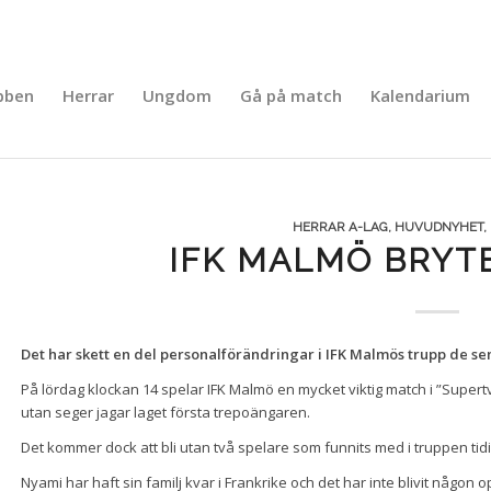
bben
Herrar
Ungdom
Gå på match
Kalendarium
HERRAR A-LAG
,
HUVUDNYHET
,
IFK MALMÖ BRYT
Det har skett en del personalförändringar i IFK Malmös trupp de se
På lördag klockan 14 spelar IFK Malmö en mycket viktig match i ”Supe
utan seger jagar laget första trepoängaren.
Det kommer dock att bli utan två spelare som funnits med i truppen ti
Nyami har haft sin familj kvar i Frankrike och det har inte blivit någon op