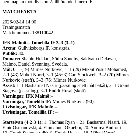
hemmaplan mot division 2-tillhörande Linero IF.
MATCHFAKTA
2026-02-14 14.00
Träningsmatch
Matchnummer: 138110042
IFK Malmö
– Tomelilla IF 3–3 (3–1)
Arena:
Gullviksborgs IP, konstgräs.
Publik:
30.
Domare:
Shahin Heidari, Södra Sandby, Saidyama Delawar,
Malmö, Daniel Svenning, Svedala.
Mål:
0–1 (19) Mirnes Nurkovic, 1–1 (29) Mikail Yusuf Mohamed,
2–1 (43) Mahdi Noori, 3–1 (45+3) Carl Stockwell, 3–2 (70) Mirnes
Nurkovic (straff), 3–3 (76) Mirnes Nurkovic.
Assist:
1–1 Basharmal Nasiri (passning snett inåt bakåt), 2–1 Granit
Stagova (passning), 3–1 Endrit Husaj (skott).
Varningar, IFK Malmö:
–
Varningar, Tomelilla IF:
Mirnes Nurkovic (90).
Utvisningar, IFK Malmö:
–
Utvisningar, Tomelilla IF:
–
Startelvan (4-2-3-1):
1. Thomas Ryan – 21. Basharmal Nasiri, 19.
Emir Osmanovski, 4. Emmanuel Okoebor, 20. Andrea Budroni –
10. Granit Stagova (vlk), 8. Endrit Husaj – 16. Mikail Yusuf