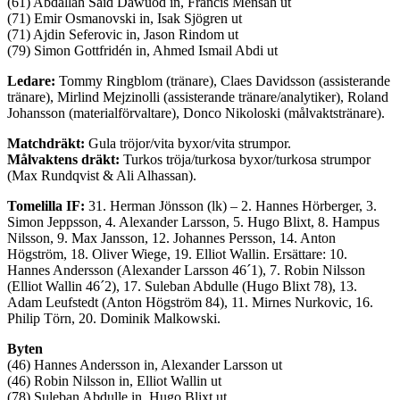
(61) Abdallah Said Dawuod in, Francis Mensah ut
(71) Emir Osmanovski in, Isak Sjögren ut
(71) Ajdin Seferovic in, Jason Rindom ut
(79) Simon Gottfridén in, Ahmed Ismail Abdi ut
Ledare:
Tommy Ringblom (tränare), Claes Davidsson (assisterande
tränare), Mirlind Mejzinolli (assisterande tränare/analytiker), Roland
Johansson (materialförvaltare), Donco Nikoloski (målvaktstränare).
Matchdräkt:
Gula tröjor/vita byxor/vita strumpor.
Målvaktens dräkt:
Turkos tröja/turkosa byxor/turkosa strumpor
(Max Rundqvist & Ali Alhassan).
Tomelilla IF
:
31. Herman Jönsson (lk) – 2. Hannes Hörberger, 3.
Simon Jeppsson, 4. Alexander Larsson, 5. Hugo Blixt, 8. Hampus
Nilsson, 9. Max Jansson, 12. Johannes Persson, 14. Anton
Högström, 18. Oliver Wiege, 19. Elliot Wallin. Ersättare: 10.
Hannes Andersson (Alexander Larsson 46´1), 7. Robin Nilsson
(Elliot Wallin 46´2), 17. Suleban Abdulle (Hugo Blixt 78), 13.
Adam Leufstedt (Anton Högström 84), 11. Mirnes Nurkovic, 16.
Philip Törn, 20. Dominik Malkowski.
Byten
(46) Hannes Andersson in, Alexander Larsson ut
(46) Robin Nilsson in, Elliot Wallin ut
(78) Suleban Abdulle in, Hugo Blixt ut