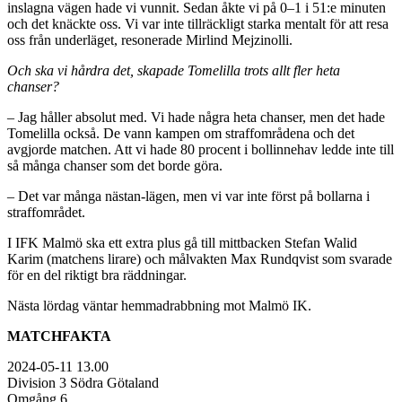
inslagna vägen hade vi vunnit. Sedan åkte vi på 0–1 i 51:e minuten
och det knäckte oss. Vi var inte tillräckligt starka mentalt för att resa
oss från underläget, resonerade Mirlind Mejzinolli.
Och ska vi hårdra det, skapade Tomelilla trots allt fler heta
chanser?
– Jag håller absolut med. Vi hade några heta chanser, men det hade
Tomelilla också. De vann kampen om straffområdena och det
avgjorde matchen. Att vi hade 80 procent i bollinnehav ledde inte till
så många chanser som det borde göra.
– Det var många nästan-lägen, men vi var inte först på bollarna i
straffområdet.
I IFK Malmö ska ett extra plus gå till mittbacken Stefan Walid
Karim (matchens lirare) och målvakten Max Rundqvist som svarade
för en del riktigt bra räddningar.
Nästa lördag väntar hemmadrabbning mot Malmö IK.
MATCHFAKTA
2024-05-11 13.00
Division 3 Södra Götaland
Omgång 6