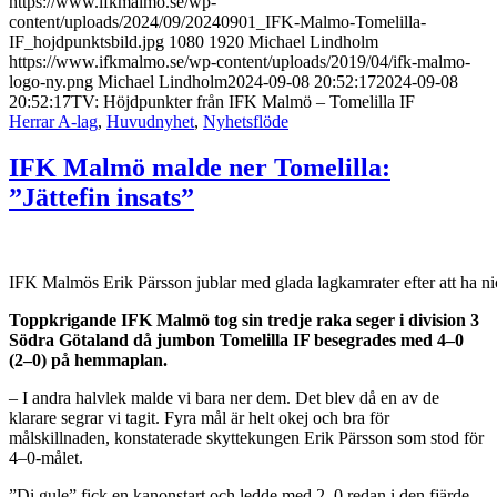
https://www.ifkmalmo.se/wp-
content/uploads/2024/09/20240901_IFK-Malmo-Tomelilla-
IF_hojdpunktsbild.jpg
1080
1920
Michael Lindholm
https://www.ifkmalmo.se/wp-content/uploads/2019/04/ifk-malmo-
logo-ny.png
Michael Lindholm
2024-09-08 20:52:17
2024-09-08
20:52:17
TV: Höjdpunkter från IFK Malmö – Tomelilla IF
Herrar A-lag
,
Huvudnyhet
,
Nyhetsflöde
IFK Malmö malde ner Tomelilla:
”Jättefin insats”
IFK Malmös Erik Pärsson jublar med glada lagkamrater efter att ha ni
Toppkrigande IFK Malmö tog sin tredje raka seger i division 3
Södra Götaland då jumbon Tomelilla IF besegrades med 4
–0
(2–0) på hemmaplan.
– I andra halvlek malde vi bara ner dem. Det blev då en av de
klarare segrar vi tagit. Fyra mål är helt okej och bra för
målskillnaden, konstaterade skyttekungen Erik Pärsson som stod för
4–0-målet.
”Di gule” fick en kanonstart och ledde med 2–0 redan i den fjärde