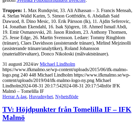
genom
Svenska Fotbollförbundets livescore
.
Truppen:
1. Max Rundqvist, 33. Ali Alhassan – 3. Francis Mensah,
4. Stefan Walid Karim, 5. Simon Gottfridén, 6. Abdallah Said
Dawuod, 8. Dino Mesic, 10. Erik Pärsson (lk), 11. Ajdin Seferovic,
14. Jonathan Ekendahl, 16. Isak Sjögren, 18. Ahmed Ismail Abdi,
19. Emir Osmanovski, 20. Jason Rindom, 23. Anthony Thomsen,
25. Jesse Edge, 26. Martin Svensson. Ledare: Tommy Ringblom
(tränare), Claes Davidsson (assisterande tränare), Mirlind Mejzinolli
(assisterande tränare/analytiker), Roland Johansson
(materialförvaltare), Donco Nikoloski (målvaktstränare).
31 augusti 2024
/
av
Michael Lindholm
https://www.ifkmalmo.se/wp-content/uploads/2015/06/ifk-malmo-
logo.png
240
448
Michael Lindholm
https://www.ifkmalmo.se/wp-
content/uploads/2019/04/ifk-malmo-logo-ny.png
Michael
Lindholm
2024-08-31 20:17:54
2024-08-31 20:17:54
Inför IFK
Malmö – Tomelilla IF
Herrar A-lag
,
Huvudnyhet
,
Nyhetsflöde
TV: Höjdpunkter från Tomelilla IF – IFK
Malmö