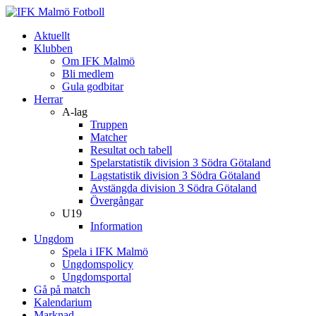
Aktuellt
Klubben
Om IFK Malmö
Bli medlem
Gula godbitar
Herrar
A-lag
Truppen
Matcher
Resultat och tabell
Spelarstatistik division 3 Södra Götaland
Lagstatistik division 3 Södra Götaland
Avstängda division 3 Södra Götaland
Övergångar
U19
Information
Ungdom
Spela i IFK Malmö
Ungdomspolicy
Ungdomsportal
Gå på match
Kalendarium
Marknad