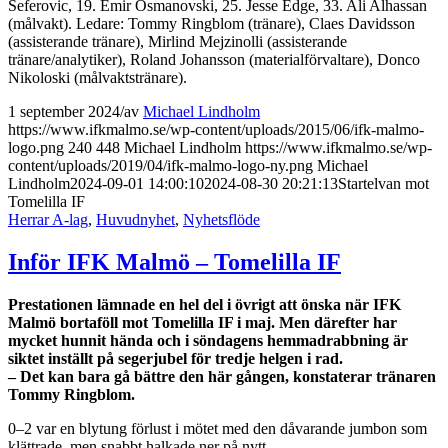
Seferovic, 19. Emir Osmanovski, 25. Jesse Edge, 33. Ali Alhassan
(målvakt). Ledare: Tommy Ringblom (tränare), Claes Davidsson
(assisterande tränare), Mirlind Mejzinolli (assisterande
tränare/analytiker), Roland Johansson (materialförvaltare), Donco
Nikoloski (målvaktstränare).
1 september 2024
/
av
Michael Lindholm
https://www.ifkmalmo.se/wp-content/uploads/2015/06/ifk-malmo-
logo.png
240
448
Michael Lindholm
https://www.ifkmalmo.se/wp-
content/uploads/2019/04/ifk-malmo-logo-ny.png
Michael
Lindholm
2024-09-01 14:00:10
2024-08-30 20:21:13
Startelvan mot
Tomelilla IF
Herrar A-lag
,
Huvudnyhet
,
Nyhetsflöde
Inför IFK Malmö – Tomelilla IF
Prestationen lämnade en hel del i övrigt att önska när IFK
Malmö bortaföll mot Tomelilla IF i maj. Men därefter har
mycket hunnit hända och i söndagens hemmadrabbning är
siktet inställt på segerjubel för tredje helgen i rad.
– Det kan bara gå bättre den här gången, konstaterar tränaren
Tommy Ringblom.
0–2 var en blytung förlust i mötet med den dåvarande jumbon som
klättrade, men snabbt halkade ner på nytt.