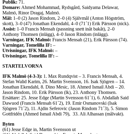
Publik:
71.
Domare:
Ahmed Mohammad, Rydsgård, Saidyama Delawar,
Malmö, Rinor Dragaj, Malmö.
Mål:
1–0 (2) Jason Rindom, 2–0 (4) Självmål (Anton Högström,
skott), 3–0 (47) Jonathan Ekendahl, 4–0 (71´1) Erik Pärsson (nick).
Assist:
1–0 Francis Mensah (passning snett inåt bakåt), 2–0
Anthony Thomsen (inlägg), 4–0 Jason Rindom (inlägg).
Varningar, IFK Malmö:
Francis Mensah (21), Erik Pärsson (74).
Varningar, Tomelilla IF:
–
Utvisningar, IFK Malmö:
–
Utvisningar, Tomelilla IF:
–
STARTELVORNA
IFK Malmö (4-3-3):
1. Max Rundqvist – 3. Francis Mensah, 4.
Stefan Walid Karim, 26. Martin Svensson, 16. Isak Sjögren – 14.
Jonathan Ekendahl, 8. Dino Mesic, 18. Ahmed Ismail Abdi – 20.
Jason Rindom, 10. Erik Pärsson (lk), 23. Anthony Thomsen.
Ersättare: 25. Jesse Edge (Martin Svensson 61´1), 6. Abdallah Said
Dawuod (Francis Mensah 61´2), 19. Emir Osmanovski (Isak
Sjögren 71´2), 11. Ajdin Seferovic (Jason Rindom 71´3), 5. Simon
Gottfridén (Ahmed Ismail Abdi 79), 33. Ali Alhassan (målvakt).
Byten
(61) Jesse Edge in, Martin Svensson ut