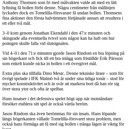
Anthony Thomsen som fri med målvakten valde att med en lätt
lyftning få bollen förbi denne. Några centimeter från mållinjen
lyckades dock en Tomelilla-försvarare få undan bollen. Thomsens
fina aktioner den första halvtimmen förtjänade annars att resultera i
ett eller två mål.
3–0 kom genom Jonathan Ekendahl i den 47:e minuten och
skingrade alla eventuella tvivel som någon kan ha haft om hur
poängen skulle falla vid slutsignalen.
Vid 4–0 i den 71:e minuten gjorde Jason Rindom en bra löpning på
sin högerkant och fick till ett bra inlägg som friställde Erik Pärsson
som enkelt kunde nicka in bollen i ett övergivet mål.
Extra plus ska tillfalla Dino Mesic. Denne tekniske lirare – som för
övrigt spelade i IFK Malmö två år under sina tidiga tonår – stod för
mycket konstruktivitet och är svår att markera bort då han rör sig
över stora ytor och ofta är spelbar.
Hans insatser i det defensiva spelet högt upp när motståndare
försöker etablera sitt spel är också värda beröm.
Jason Rindom ska även berömmas för sin insats. Hans löpande
längs högerkanten vållade Tomelilla-försvaret stora problem, men
också hans förmåga att få med sig bollen i trånga lägen är viktig för