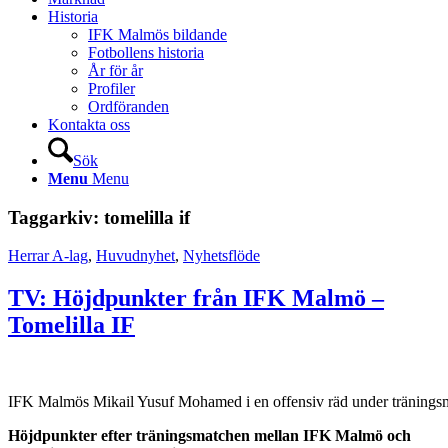
Historia
IFK Malmös bildande
Fotbollens historia
År för år
Profiler
Ordföranden
Kontakta oss
Sök
Menu
Menu
Taggarkiv:
tomelilla if
Herrar A-lag
,
Huvudnyhet
,
Nyhetsflöde
TV: Höjdpunkter från IFK Malmö –
Tomelilla IF
IFK Malmös Mikail Yusuf Mohamed i en offensiv räd under träningsm
Höjdpunkter efter träningsmatchen mellan IFK Malmö och