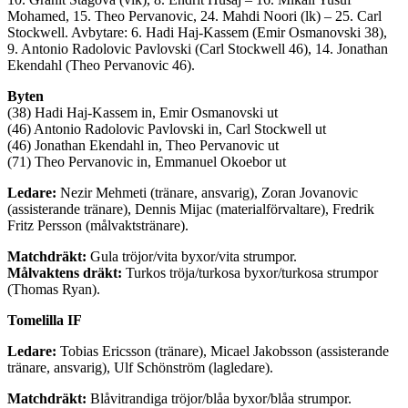
Mohamed, 15. Theo Pervanovic, 24. Mahdi Noori (lk) – 25. Carl
Stockwell. Avbytare: 6. Hadi Haj-Kassem (Emir Osmanovski 38),
9. Antonio Radolovic Pavlovski (Carl Stockwell 46), 14. Jonathan
Ekendahl (Theo Pervanovic 46).
Byten
(38) Hadi Haj-Kassem in, Emir Osmanovski ut
(46) Antonio Radolovic Pavlovski in, Carl Stockwell ut
(46) Jonathan Ekendahl in, Theo Pervanovic ut
(71) Theo Pervanovic in, Emmanuel Okoebor ut
Ledare:
Nezir Mehmeti (tränare, ansvarig), Zoran Jovanovic
(assisterande tränare), Dennis Mijac (materialförvaltare), Fredrik
Fritz Persson (målvaktstränare).
Matchdräkt:
Gula tröjor/vita byxor/vita strumpor.
Målvaktens dräkt:
Turkos tröja/turkosa byxor/turkosa strumpor
(Thomas Ryan).
Tomelilla IF
Ledare:
Tobias Ericsson (tränare), Micael Jakobsson (assisterande
tränare, ansvarig), Ulf Schönström (lagledare).
Matchdräkt:
Blåvitrandiga tröjor/blåa byxor/blåa strumpor.