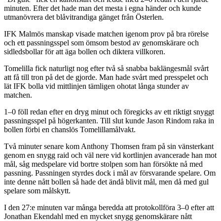
minuten. Efter det hade man det mesta i egna händer och kunde
utmanövrera det blåvitrandiga gänget från Österlen.
IFK Malmös manskap visade matchen igenom prov på bra rörelse
och ett passningsspel som ömsom bestod av genomskärare och
sidledsbollar för att äga bollen och diktera villkoren.
Tomelilla fick naturligt nog efter två så snabba baklängesmål svårt
att få till tron på det de gjorde. Man hade svårt med presspelet och
lät IFK bolla vid mittlinjen tämligen ohotat långa stunder av
matchen.
1–0 föll redan efter en dryg minut och föregicks av ett riktigt snyggt
passningsspel på högerkanten. Till slut kunde Jason Rindom raka in
bollen förbi en chanslös Tomelillamålvakt.
Två minuter senare kom Anthony Thomsen fram på sin vänsterkant
genom en snygg raid och väl nere vid kortlinjen avancerade han mot
mål, såg medspelare vid bortre stolpen som han försökte nå med
passning. Passningen styrdes dock i mål av försvarande spelare. Om
inte denne nått bollen så hade det ändå blivit mål, men då med gul
spelare som målskytt.
I den 27:e minuten var många beredda att protokollföra 3–0 efter att
Jonathan Ekendahl med en mycket snygg genomskärare nått