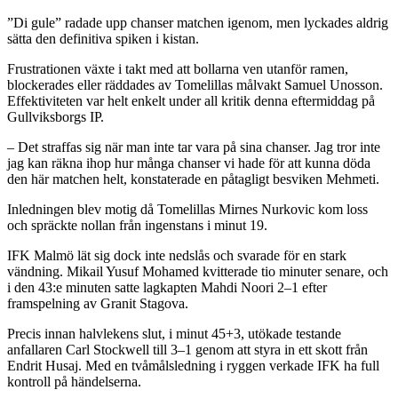
”Di gule” radade upp chanser matchen igenom, men lyckades aldrig
sätta den definitiva spiken i kistan.
Frustrationen växte i takt med att bollarna ven utanför ramen,
blockerades eller räddades av Tomelillas målvakt Samuel Unosson.
Effektiviteten var helt enkelt under all kritik denna eftermiddag på
Gullviksborgs IP.
– Det straffas sig när man inte tar vara på sina chanser. Jag tror inte
jag kan räkna ihop hur många chanser vi hade för att kunna döda
den här matchen helt, konstaterade en påtagligt besviken Mehmeti.
Inledningen blev motig då Tomelillas Mirnes Nurkovic kom loss
och spräckte nollan från ingenstans i minut 19.
IFK Malmö lät sig dock inte nedslås och svarade för en stark
vändning. Mikail Yusuf Mohamed kvitterade tio minuter senare, och
i den 43:e minuten satte lagkapten Mahdi Noori 2–1 efter
framspelning av Granit Stagova.
Precis innan halvlekens slut, i minut 45+3, utökade testande
anfallaren Carl Stockwell till 3–1 genom att styra in ett skott från
Endrit Husaj. Med en tvåmålsledning i ryggen verkade IFK ha full
kontroll på händelserna.