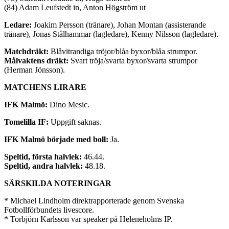
(84) Adam Leufstedt in, Anton Högström ut
Ledare:
Joakim Persson (tränare), Johan Montan (assisterande
tränare), Jonas Stålhammar (lagledare), Kenny Nilsson (lagledare).
Matchdräkt:
Blåvitrandiga tröjor/blåa byxor/blåa strumpor.
Målvaktens dräkt:
Svart tröja/svarta byxor/svarta strumpor
(Herman Jönsson).
MATCHENS LIRARE
IFK Malmö:
Dino Mesic.
Tomelilla IF:
Uppgift saknas.
IFK Malmö började med boll:
Ja.
Speltid, första halvlek:
46.44.
Speltid, andra halvlek:
48.18.
SÄRSKILDA NOTERINGAR
* Michael Lindholm direktrapporterade genom Svenska
Fotbollförbundets livescore.
* Torbjörn Karlsson var speaker på Heleneholms IP.