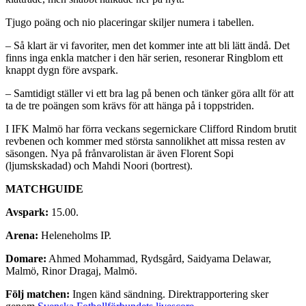
Tjugo poäng och nio placeringar skiljer numera i tabellen.
– Så klart är vi favoriter, men det kommer inte att bli lätt ändå. Det
finns inga enkla matcher i den här serien, resonerar Ringblom ett
knappt dygn före avspark.
– Samtidigt ställer vi ett bra lag på benen och tänker göra allt för att
ta de tre poängen som krävs för att hänga på i toppstriden.
I IFK Malmö har förra veckans segernickare Clifford Rindom brutit
revbenen och kommer med största sannolikhet att missa resten av
säsongen. Nya på frånvarolistan är även Florent Sopi
(ljumskskadad) och Mahdi Noori (bortrest).
MATCHGUIDE
Avspark:
15.00.
Arena:
Heleneholms IP.
Domare:
Ahmed Mohammad, Rydsgård, Saidyama Delawar,
Malmö, Rinor Dragaj, Malmö.
Följ matchen:
Ingen känd sändning. Direktrapportering sker