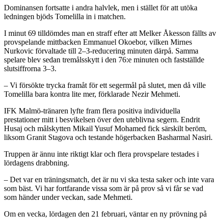
Dominansen fortsatte i andra halvlek, men i stället för att utöka
ledningen bjöds Tomelilla in i matchen.
I minut 69 tilldömdes man en straff efter att Melker Åkesson fällts av
provspelande mittbacken Emmanuel Okoebor, vilken Mirnes
Nurkovic förvaltade till 2–3-reducering minuten därpå. Samma
spelare blev sedan tremålsskytt i den 76:e minuten och fastställde
slutsiffrorna 3–3.
– Vi försökte trycka framåt för ett segermål på slutet, men då ville
Tomelilla bara kontra lite mer, förklarade Nezir Mehmeti.
IFK Malmö-tränaren lyfte fram flera positiva individuella
prestationer mitt i besvikelsen över den uteblivna segern. Endrit
Husaj och målskytten Mikail Yusuf Mohamed fick särskilt beröm,
liksom Granit Stagova och testande högerbacken Basharmal Nasiri.
Truppen är ännu inte riktigt klar och flera provspelare testades i
lördagens drabbning.
– Det var en träningsmatch, det är nu vi ska testa saker och inte vara
som bäst. Vi har fortfarande vissa som är på prov så vi får se vad
som händer under veckan, sade Mehmeti.
Om en vecka, lördagen den 21 februari, väntar en ny prövning på