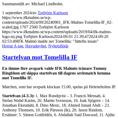
Sammanställt av: Michael Lindholm.
1 september 2024
/
av
Torbjörn Karlsson
https://www.ifkmalmo.se/wp-
content/uploads/2024/09/20240901_IFK-Malmo-Tomelilla-IF_02-
scaled.jpg
1707
2560
Torbjörn Karlsson
https://www.ifkmalmo.se/wp-content/uploads/2019/04/ifk-malmo-
logo-ny.png
Torbjörn Karlsson
2024-09-01 21:39:47
2024-09-20
02:53:49
IFK Malmö malde ner Tomelilla: ”Jättefin insats”
Herrar A-lag
,
Huvudnyhet
,
Nyhetsflöde
Startelvan mot Tomelilla IF
En timme före avspark valde IFK Malmös tränare Tommy
Ringblom att släppa startelvan till dagens seriematch hemma
mot Tomelilla IF.
Matchen, som har avspark klockan 15.00, spelas på Heleneholms IP.
Startelvan (4-3-3):
1. Max Rundqvist – 3. Francis Mensah, 4.
Stefan Walid Karim, 26. Martin Svensson, 16. Isak Sjögren – 14.
Jonathan Ekendahl, 8. Dino Mesic, 18. Ahmed Ismail Abdi – 23.
Anthony Thomsen, 10. Erik Pärsson (lk), 20. Jason Rindom.
Ersättare: 5. Simon Gottfridén, 6. Abdallah Said Dawuod, 11. Ajdin