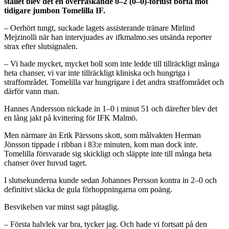
stället blev det en överraskande 0–2 (0–0)-förlust borta mot
tidigare jumbon Tomelilla IF.
– Oerhört tungt, suckade lagets assisterande tränare Mirlind
Mejzinolli när han intervjuades av ifkmalmo.ses utsända reporter
strax efter slutsignalen.
– Vi hade mycket, mycket boll som inte ledde till tillräckligt många
heta chanser, vi var inte tillräckligt kliniska och hungriga i
straffområdet. Tomelilla var hungrigare i det andra straffområdet och
därför vann man.
Hannes Andersson nickade in 1–0 i minut 51 och därefter blev det
en lång jakt på kvittering för IFK Malmö.
Men närmare än Erik Pärssons skott, som målvakten Herman
Jönsson tippade i ribban i 83:e minuten, kom man dock inte.
Tomelilla försvarade sig skickligt och släppte inte till många heta
chanser över huvud taget.
I slutsekunderna kunde sedan Johannes Persson kontra in 2–0 och
definitivt släcka de gula förhoppningarna om poäng.
Besvikelsen var minst sagt påtaglig.
– Första halvlek var bra, tycker jag. Och hade vi fortsatt på den