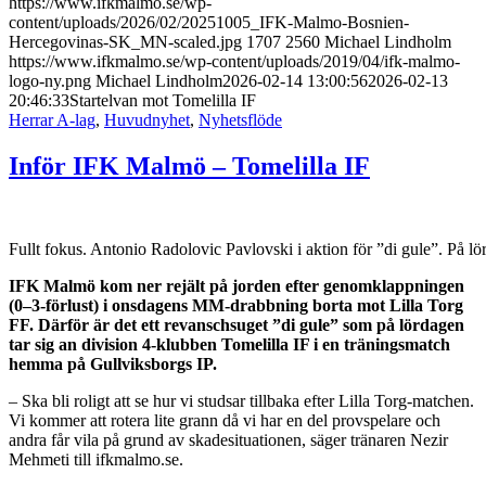
https://www.ifkmalmo.se/wp-
content/uploads/2026/02/20251005_IFK-Malmo-Bosnien-
Hercegovinas-SK_MN-scaled.jpg
1707
2560
Michael Lindholm
https://www.ifkmalmo.se/wp-content/uploads/2019/04/ifk-malmo-
logo-ny.png
Michael Lindholm
2026-02-14 13:00:56
2026-02-13
20:46:33
Startelvan mot Tomelilla IF
Herrar A-lag
,
Huvudnyhet
,
Nyhetsflöde
Inför IFK Malmö – Tomelilla IF
Fullt fokus. Antonio Radolovic Pavlovski i aktion för ”di gule”. På 
IFK Malmö kom ner rejält på jorden efter genomklappningen
(0–3-förlust) i onsdagens MM-drabbning borta mot Lilla Torg
FF. Därför är det ett revanschsuget ”di gule” som på lördagen
tar sig an division 4-klubben Tomelilla IF i en träningsmatch
hemma på Gullviksborgs IP.
– Ska bli roligt att se hur vi studsar tillbaka efter Lilla Torg-matchen.
Vi kommer att rotera lite grann då vi har en del provspelare och
andra får vila på grund av skadesituationen, säger tränaren Nezir
Mehmeti till ifkmalmo.se.