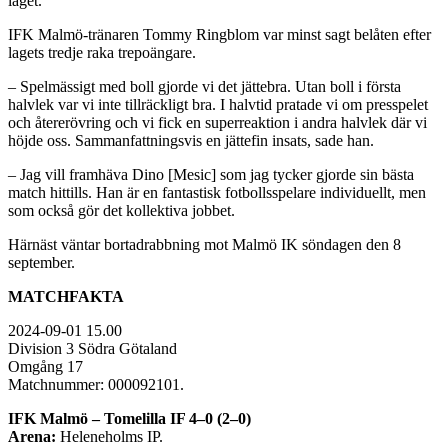
laget.
IFK Malmö-tränaren Tommy Ringblom var minst sagt belåten efter
lagets tredje raka trepoängare.
– Spelmässigt med boll gjorde vi det jättebra. Utan boll i första
halvlek var vi inte tillräckligt bra. I halvtid pratade vi om presspelet
och återerövring och vi fick en superreaktion i andra halvlek där vi
höjde oss. Sammanfattningsvis en jättefin insats, sade han.
– Jag vill framhäva Dino [Mesic] som jag tycker gjorde sin bästa
match hittills. Han är en fantastisk fotbollsspelare individuellt, men
som också gör det kollektiva jobbet.
Härnäst väntar bortadrabbning mot Malmö IK söndagen den 8
september.
MATCHFAKTA
2024-09-01 15.00
Division 3 Södra Götaland
Omgång 17
Matchnummer: 000092101.
IFK Malmö – Tomelilla IF 4–0 (2–0)
Arena:
Heleneholms IP.