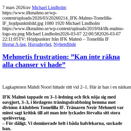
7 mars 2026
/
av
Michael Lindholm
https://www.ifkmalmo.se/wp-
content/uploads/2026/03/20260214_IFK-Malmo-Tomelilla-
IF_hojdpunktsbild.jpg
1080
1920
Michael Lindholm
https://www.ifkmalmo.se/wp-content/uploads/2019/04/ifk-malmo-
logo-ny.png
Michael Lindholm
2026-03-07 22:00:58
2026-03-07
22:11:05
TV: Höjdpunkter från IFK Malmö – Tomelilla IF
Herrar A-lag
,
Huvudnyhet
,
Nyhetsflöde
Mehmetis frustration: ”Kan inte räkna
alla chanser vi hade”
Lagkaptenen Mahdi Noori hittade rätt vid 2–1. Här är han i en närk
IFK Malmö tappade en 3–1-ledning och fick nöja sig med
oavgjort, 3–3, i lördagens träningsdrabbning hemma mot
division 4-klubben Tomelilla IF. Tränaren Nezir Mehmeti var
minst sagt kritisk till att man inte lyckades förvalta sitt stora
spelövertag.
– För dåligt. Vi dominerade helt i båda halvlekarna, suckade
han.