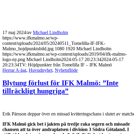
17 maj 2024
/
av
Michael Lindholm
https://www.ifkmalmo.se/wp-
content/uploads/2024/05/20240511_Tomelilla-IF-IFK-
Malmo_hojdpunktsbild.jpg
1080
1920
Michael Lindholm
https://www.ifkmalmo.se/wp-content/uploads/2019/04/ifk-malmo-
logo-ny.png
Michael Lindholm
2024-05-17 20:23:34
2024-05-17
20:23:34
TV: Höjdpunkter från Tomelilla IF – IFK Malmö
Herrar A-lag
,
Huvudnyhet
,
Nyhetsflöde
Blytung förlust för IFK Malmö: ”Inte
tillräckligt hungriga”
Erik Pärsson deppar över en missad kvitteringschans i slutet av match
IFK Malmö gick bet i jakten på tredje raka segern och missade
chansen att ta över andraplatsen i division 3 Södra Götaland. I