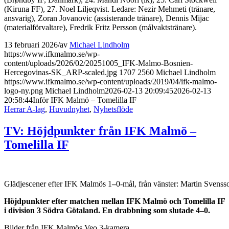
(Kiruna FF), 27. Noel Liljeqvist. Ledare: Nezir Mehmeti (tränare,
ansvarig), Zoran Jovanovic (assisterande tränare), Dennis Mijac
(materialförvaltare), Fredrik Fritz Persson (målvaktstränare).
13 februari 2026
/
av
Michael Lindholm
https://www.ifkmalmo.se/wp-
content/uploads/2026/02/20251005_IFK-Malmo-Bosnien-
Hercegovinas-SK_ARP-scaled.jpg
1707
2560
Michael Lindholm
https://www.ifkmalmo.se/wp-content/uploads/2019/04/ifk-malmo-
logo-ny.png
Michael Lindholm
2026-02-13 20:09:45
2026-02-13
20:58:44
Inför IFK Malmö – Tomelilla IF
Herrar A-lag
,
Huvudnyhet
,
Nyhetsflöde
TV: Höjdpunkter från IFK Malmö –
Tomelilla IF
Glädjescener efter IFK Malmös 1
–
0-mål, från vänster: Martin Svens
Höjdpunkter efter matchen mellan IFK Malmö och Tomelilla IF
i division 3 Södra Götaland. En drabbning som slutade 4–0.
Bilder från IFK Malmös Veo 3-kamera.