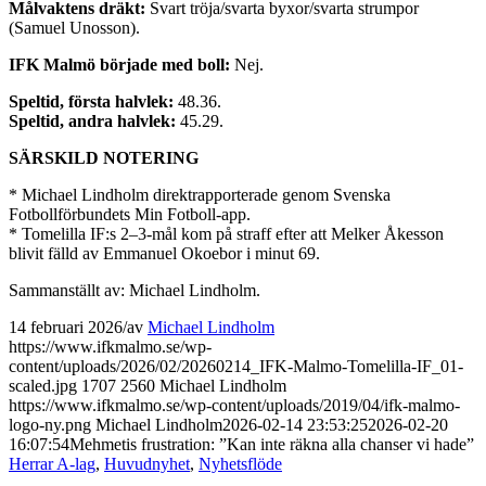
Målvaktens dräkt:
Svart tröja/svarta byxor/svarta strumpor
(Samuel Unosson).
IFK Malmö började med boll:
Nej.
Speltid, första halvlek:
48.36.
Speltid, andra halvlek:
45.29.
SÄRSKILD NOTERING
* Michael Lindholm direktrapporterade genom Svenska
Fotbollförbundets Min Fotboll-app.
* Tomelilla IF:s 2–3-mål kom på straff efter att Melker Åkesson
blivit fälld av Emmanuel Okoebor i minut 69.
Sammanställt av: Michael Lindholm.
14 februari 2026
/
av
Michael Lindholm
https://www.ifkmalmo.se/wp-
content/uploads/2026/02/20260214_IFK-Malmo-Tomelilla-IF_01-
scaled.jpg
1707
2560
Michael Lindholm
https://www.ifkmalmo.se/wp-content/uploads/2019/04/ifk-malmo-
logo-ny.png
Michael Lindholm
2026-02-14 23:53:25
2026-02-20
16:07:54
Mehmetis frustration: ”Kan inte räkna alla chanser vi hade”
Herrar A-lag
,
Huvudnyhet
,
Nyhetsflöde