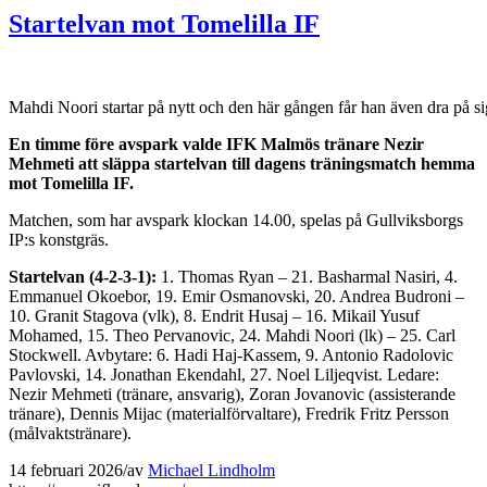
Startelvan mot Tomelilla IF
Mahdi Noori startar på nytt och den här gången får han även dra på s
En timme före avspark valde IFK Malmös tränare Nezir
Mehmeti att släppa startelvan till dagens träningsmatch hemma
mot Tomelilla IF.
Matchen, som har avspark klockan 14.00, spelas på Gullviksborgs
IP:s konstgräs.
Startelvan (4-2-3-1):
1. Thomas Ryan – 21. Basharmal Nasiri, 4.
Emmanuel Okoebor, 19. Emir Osmanovski, 20. Andrea Budroni –
10. Granit Stagova (vlk), 8. Endrit Husaj – 16. Mikail Yusuf
Mohamed, 15. Theo Pervanovic, 24. Mahdi Noori (lk) – 25. Carl
Stockwell. Avbytare: 6. Hadi Haj-Kassem, 9. Antonio Radolovic
Pavlovski, 14. Jonathan Ekendahl, 27. Noel Liljeqvist. Ledare:
Nezir Mehmeti (tränare, ansvarig), Zoran Jovanovic (assisterande
tränare), Dennis Mijac (materialförvaltare), Fredrik Fritz Persson
(målvaktstränare).
14 februari 2026
/
av
Michael Lindholm