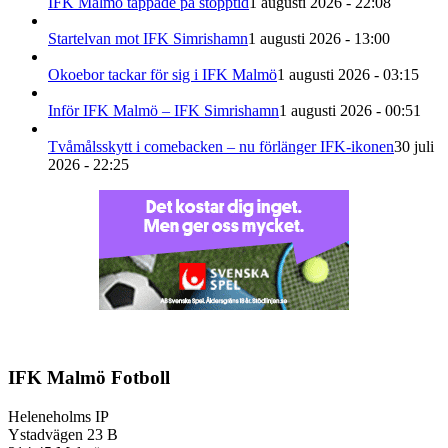
IFK Malmö tappade på stopptid
1 augusti 2026 - 22:08
Startelvan mot IFK Simrishamn
1 augusti 2026 - 13:00
Okoebor tackar för sig i IFK Malmö
1 augusti 2026 - 03:15
Inför IFK Malmö – IFK Simrishamn
1 augusti 2026 - 00:51
Tvåmålsskytt i comebacken – nu förlänger IFK-ikonen
30 juli
2026 - 22:25
IFK Malmö Fotboll
Heleneholms IP
Ystadvägen 23 B