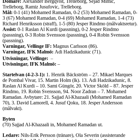
Domare:
Alexander Bergqvist, Trelleborg, Sejad Mimic,
Trelleborg, Ramiz Jusufovic, Trelleborg.
Mål:
0-1 (41) Mohamed Ramadan, 0-2 (53) Mohamed Ramadan, 0-
3 (67) Mohamed Ramadan, 0-4 (69) Mohamed Ramadan, 1-4 (73)
Richard Henriksson (straff), 1-5 (80) Jesper Rindmo (målvaktsretur).
Assist:
0-1 Raslan Al Kurdi (passning), 0-2 Jesper Rindmo
(passning), 0-3 Robin Svensson (passning), 0-4 Robin Svensson
(passning).
Varningar, Vellinge IF:
Magnus Carlsson (86).
Varningar, IFK Malmö:
Adi Hadzikadunic (71).
–
Utvisningar, Vellinge:
Utvisningar, IFK Malmö:
–
Startelvan (4-2-3-1):
1. Henrik Bäckström – 27. Mikael Marques
de Pombal Vivar, 15. Martin Holm (lk). 13. Adi Hadzikadunic, 8.
Raslan Al Kurdi – 10. Sami Güngör, 20. Victor Sköld – 87. Jesper
Rindmo, 19. Robin Svensson, 94. Noor Zadran – 7. Mohamed
Ramadan. Avbytare: 21. Sajjad Al-Khazaali (Mohamed Ramadan
70), 3. David Lamorell, 4. Jusuf Qoku, 18. Jesper Andersson
(målvakt).
Byten
(70) Sajjad Al-Khazaali in, Mohamed Ramadan ut.
Ledare:
Nils-Erik Persson (tränare), Ola Severin (assisterande