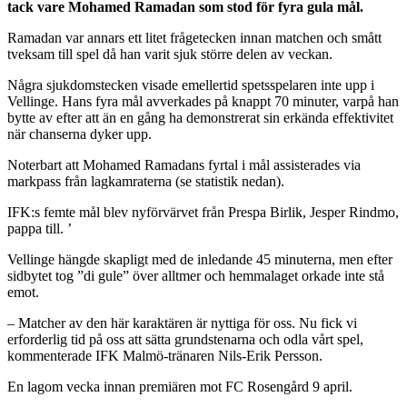
tack vare Mohamed Ramadan som stod för fyra gula mål.
Ramadan var annars ett litet frågetecken innan matchen och smått
tveksam till spel då han varit sjuk större delen av veckan.
Några sjukdomstecken visade emellertid spetsspelaren inte upp i
Vellinge. Hans fyra mål avverkades på knappt 70 minuter, varpå han
bytte av efter att än en gång ha demonstrerat sin erkända effektivitet
när chanserna dyker upp.
Noterbart att Mohamed Ramadans fyrtal i mål assisterades via
markpass från lagkamraterna (se statistik nedan).
IFK:s femte mål blev nyförvärvet från Prespa Birlik, Jesper Rindmo,
pappa till. ’
Vellinge hängde skapligt med de inledande 45 minuterna, men efter
sidbytet tog ”di gule” över alltmer och hemmalaget orkade inte stå
emot.
– Matcher av den här karaktären är nyttiga för oss. Nu fick vi
erforderlig tid på oss att sätta grundstenarna och odla vårt spel,
kommenterade IFK Malmö-tränaren Nils-Erik Persson.
En lagom vecka innan premiären mot FC Rosengård 9 april.