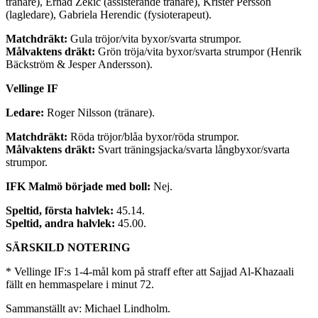
tränare), Erhad Zekic (assisterande tränare), Krister Persson
(lagledare), Gabriela Herendic (fysioterapeut).
Matchdräkt:
Gula tröjor/vita byxor/svarta strumpor.
Målvaktens dräkt:
Grön tröja/vita byxor/svarta strumpor (Henrik
Bäckström & Jesper Andersson).
Vellinge IF
Ledare:
Roger Nilsson (tränare).
Matchdräkt:
Röda tröjor/blåa byxor/röda strumpor.
Målvaktens dräkt:
Svart träningsjacka/svarta långbyxor/svarta
strumpor.
IFK Malmö började med boll:
Nej.
Speltid, första halvlek:
45.14.
Speltid, andra halvlek:
45.00.
SÄRSKILD NOTERING
* Vellinge IF:s 1-4-mål kom på straff efter att Sajjad Al-Khazaali
fällt en hemmaspelare i minut 72.
Sammanställt av: Michael Lindholm.