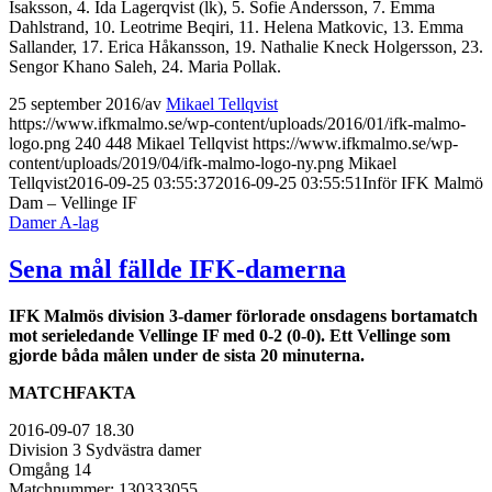
Isaksson, 4. Ida Lagerqvist (lk), 5. Sofie Andersson, 7. Emma
Dahlstrand, 10. Leotrime Beqiri, 11. Helena Matkovic, 13. Emma
Sallander, 17. Erica Håkansson, 19. Nathalie Kneck Holgersson, 23.
Sengor Khano Saleh, 24. Maria Pollak.
25 september 2016
/
av
Mikael Tellqvist
https://www.ifkmalmo.se/wp-content/uploads/2016/01/ifk-malmo-
logo.png
240
448
Mikael Tellqvist
https://www.ifkmalmo.se/wp-
content/uploads/2019/04/ifk-malmo-logo-ny.png
Mikael
Tellqvist
2016-09-25 03:55:37
2016-09-25 03:55:51
Inför IFK Malmö
Dam – Vellinge IF
Damer A-lag
Sena mål fällde IFK-damerna
IFK Malmös division 3-damer förlorade onsdagens bortamatch
mot serieledande Vellinge IF med 0-2 (0-0). Ett Vellinge som
gjorde båda målen under de sista 20 minuterna.
MATCHFAKTA
2016-09-07 18.30
Division 3 Sydvästra damer
Omgång 14
Matchnummer: 130333055.