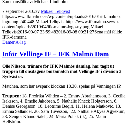
Sammanställt av: Michael Lindholm
7 september 2016
/
av
Mikael Tellqvist
https://www.ifkmalmo.se/wp-content/uploads/2016/01/ifk-malmo-
logo.png
240
448
Mikael Tellqvist
https://www.ifkmalmo.se/wp-
content/uploads/2019/04/ifk-malmo-logo-ny.png
Mikael
Tellqvist
2016-09-07 23:59:48
2016-09-08 00:21:27
Sena mål fällde
IFK-damerna
Damer A-lag
Inför Vellinge IF – IFK Malmö Dam
Olle Nilsson, tränare för IFK Malmös damlag, har tagit ut
truppen till onsdagens bortamatch mot Vellinge IF i division 3
Sydvästra.
Matchen, som har avspark klockan 18.30, spelas på Vanningen IP.
Truppen:
18. Fredrika Wihdén – 2. Emmy Abrahamsson, 3. Cecilia
Isaksson, 4. Emelie Jakobsen, 5. Nathalie Kneck Holgersson, 6.
Denise Georgsson, 10. Leotrime Beqiri, 11. Helena Matkovic, 13.
Emma Sallander, 20. Sara Tuvesson, 22. Nathalie Akyea Agyekum,
23. Sengor Khano Saleh, 24. Maria Pollak (lk), 25. Malin
Hellström.