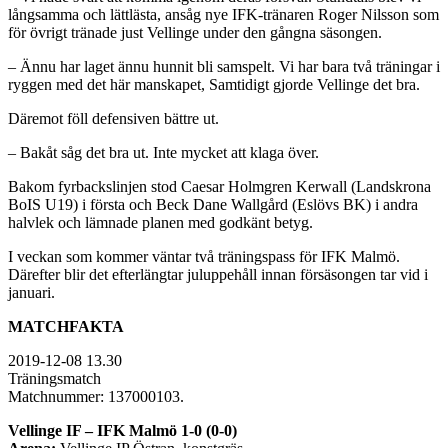
långsamma och lättlästa, ansåg nye IFK-tränaren Roger Nilsson som
för övrigt tränade just Vellinge under den gångna säsongen.
– Ännu har laget ännu hunnit bli samspelt. Vi har bara två träningar i
ryggen med det här manskapet, Samtidigt gjorde Vellinge det bra.
Däremot föll defensiven bättre ut.
– Bakåt såg det bra ut. Inte mycket att klaga över.
Bakom fyrbackslinjen stod Caesar Holmgren Kerwall (Landskrona
BoIS U19) i första och Beck Dane Wallgård (Eslövs BK) i andra
halvlek och lämnade planen med godkänt betyg.
I veckan som kommer väntar två träningspass för IFK Malmö.
Därefter blir det efterlängtar juluppehåll innan försäsongen tar vid i
januari.
MATCHFAKTA
2019-12-08 13.30
Träningsmatch
Matchnummer: 137000103.
Vellinge IF – IFK Malmö 1-0 (0-0)