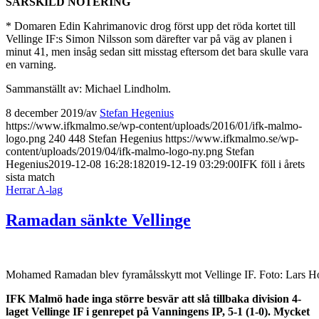
SÄRSKILD NOTERING
* Domaren Edin Kahrimanovic drog först upp det röda kortet till
Vellinge IF:s Simon Nilsson som därefter var på väg av planen i
minut 41, men insåg sedan sitt misstag eftersom det bara skulle vara
en varning.
Sammanställt av: Michael Lindholm.
8 december 2019
/
av
Stefan Hegenius
https://www.ifkmalmo.se/wp-content/uploads/2016/01/ifk-malmo-
logo.png
240
448
Stefan Hegenius
https://www.ifkmalmo.se/wp-
content/uploads/2019/04/ifk-malmo-logo-ny.png
Stefan
Hegenius
2019-12-08 16:28:18
2019-12-19 03:29:00
IFK föll i årets
sista match
Herrar A-lag
Ramadan sänkte Vellinge
Mohamed Ramadan blev fyramålsskytt mot Vellinge IF. Foto: Lars 
IFK Malmö hade inga större besvär att slå tillbaka division 4-
laget Vellinge IF i genrepet på Vanningens IP, 5-1 (1-0). Mycket