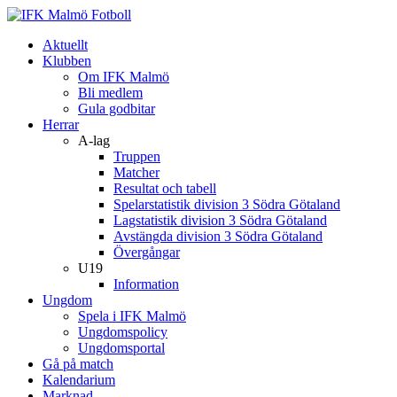
Aktuellt
Klubben
Om IFK Malmö
Bli medlem
Gula godbitar
Herrar
A-lag
Truppen
Matcher
Resultat och tabell
Spelarstatistik division 3 Södra Götaland
Lagstatistik division 3 Södra Götaland
Avstängda division 3 Södra Götaland
Övergångar
U19
Information
Ungdom
Spela i IFK Malmö
Ungdomspolicy
Ungdomsportal
Gå på match
Kalendarium
Marknad