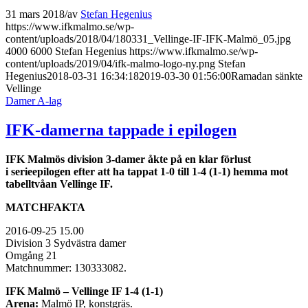
31 mars 2018
/
av
Stefan Hegenius
https://www.ifkmalmo.se/wp-
content/uploads/2018/04/180331_Vellinge-IF-IFK-Malmö_05.jpg
4000
6000
Stefan Hegenius
https://www.ifkmalmo.se/wp-
content/uploads/2019/04/ifk-malmo-logo-ny.png
Stefan
Hegenius
2018-03-31 16:34:18
2019-03-30 01:56:00
Ramadan sänkte
Vellinge
Damer A-lag
IFK-damerna tappade i epilogen
IFK Malmös division 3-damer åkte på en klar förlust
i serieepilogen efter att ha tappat 1-0 till 1-4 (1-1) hemma mot
tabelltvåan Vellinge IF.
MATCHFAKTA
2016-09-25 15.00
Division 3 Sydvästra damer
Omgång 21
Matchnummer: 130333082.
IFK Malmö – Vellinge IF 1-4 (1-1)
Arena:
Malmö IP, konstgräs.