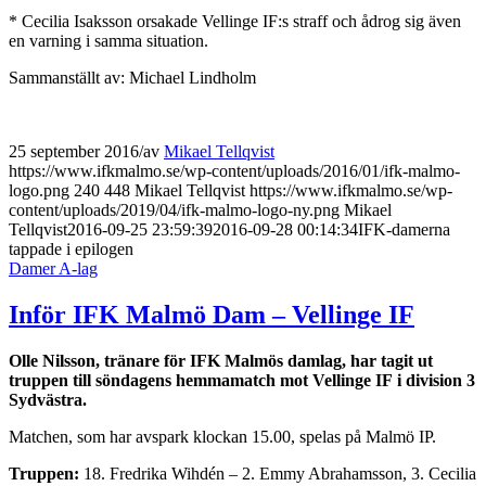
* Cecilia Isaksson orsakade Vellinge IF:s straff och ådrog sig även
en varning i samma situation.
Sammanställt av: Michael Lindholm
25 september 2016
/
av
Mikael Tellqvist
https://www.ifkmalmo.se/wp-content/uploads/2016/01/ifk-malmo-
logo.png
240
448
Mikael Tellqvist
https://www.ifkmalmo.se/wp-
content/uploads/2019/04/ifk-malmo-logo-ny.png
Mikael
Tellqvist
2016-09-25 23:59:39
2016-09-28 00:14:34
IFK-damerna
tappade i epilogen
Damer A-lag
Inför IFK Malmö Dam – Vellinge IF
Olle Nilsson, tränare för IFK Malmös damlag, har tagit ut
truppen till söndagens hemmamatch mot Vellinge IF i division 3
Sydvästra.
Matchen, som har avspark klockan 15.00, spelas på Malmö IP.
Truppen:
18. Fredrika Wihdén – 2. Emmy Abrahamsson, 3. Cecilia