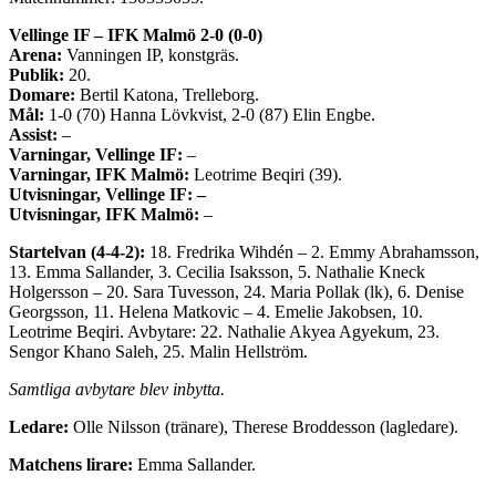
Vellinge IF – IFK Malmö 2-0 (0-0)
Arena:
Vanningen IP, konstgräs.
Publik:
20.
Domare:
Bertil Katona, Trelleborg.
Mål:
1-0 (70) Hanna Lövkvist, 2-0 (87) Elin Engbe.
Assist:
–
Varningar, Vellinge IF:
–
Varningar, IFK Malmö:
Leotrime Beqiri (39).
Utvisningar, Vellinge IF: –
Utvisningar, IFK Malmö:
–
Startelvan (4-4-2):
18. Fredrika Wihdén – 2. Emmy Abrahamsson,
13. Emma Sallander, 3. Cecilia Isaksson, 5. Nathalie Kneck
Holgersson – 20. Sara Tuvesson, 24. Maria Pollak (lk), 6. Denise
Georgsson, 11. Helena Matkovic – 4. Emelie Jakobsen, 10.
Leotrime Beqiri. Avbytare: 22. Nathalie Akyea Agyekum, 23.
Sengor Khano Saleh, 25. Malin Hellström.
Samtliga avbytare blev inbytta.
Ledare:
Olle Nilsson (tränare), Therese Broddesson (lagledare).
Matchens lirare:
Emma Sallander.