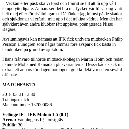
– Veckan efter påsk ska vi först och främst se till att få upp vårt
tempo ytterligare. Annars ser det bra ut. Tycker vår försäsong varit
helt okej efter förutsättningarna. Då tänker jag främst på de skador
och sjukdomar vi erfarit, mitt upp i det tråkiga vädret. Men det har
självklart även andra klubbar fått uppleva, poängterade Nisse
Bagare.
Avslutningsvis kan nämnas att IFK fick undvara mittbacken Philip
Persson Lundgren som några timmar före avspark fick kasta in
handduken på grund av sjukdom.
I hans frånvaro tillhörde mittbackskollegan Martin Holm och redan
nämnde Mohamed Ramadan plusvarianterna. Dessa båda stack ut
extra i ett annars för dagen homogent gult kollektiv med en sevärd
offensiv.
MATCHFAKTA
2018-03-31 13.30
Träningsmatch
Matchnummer: 137000086.
Vellinge IF – IFK Malmö 1-5 (0-1)
Arena:
Vanningens IP, konstgräs.
Publik:
30.