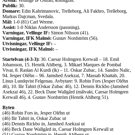
Arena:
Vellinge IP Östran, konstgräs.
Publik:
30.
Domare:
Edin Kahrimanovic, Trelleborg, Ali Fakhro, Trelleborg,
Markus Dajcman, Svedala.
Mål:
1-0 (81) Carl Wreme.
Assist:
1-0 Niklas Andersson (passning).
Varningar, Vellinge IF:
Simon Nilsson (41).
Varningar, IFK Malmö:
Gustav Nordström (56).
Utvisningar, Vellinge IF:
–
Utvisningar, IFK Malmö:
–
Startelvan (4-3-3):
30. Caesar Holmgren Kerwall – 18. Emil
Johansson, 15. Henrik Ahlberg, 3. Mikael Marques de Pombal
Vivar, 8. Raslan Al Kurdi (lk) – 11. Oskar Zubac, 14. Sandro Nalic,
94. Jesper Oléhn – 96. Jamshed Asekzai, 7. Massab Khattab, 20.
Linus Lundqvist Felgenau. Avbytare: 9. Robin Fors (Jesper Oléhn
46), 10. Ilir Tahiri (Oskar Zubac 46), 12. Dennis Rickbo (Jamshed
Asekzai 46), 22. Beck Dane Wallgård (målvakt, Caesar Holmgren
Kerwall 46), 4. Gustav Nordström (Henrik Ahlberg 51).
Byten
(46) Robin Fors in, Jesper Oléhn ut
(46) Ilir Tahiri in, Oskar Zubac ut
(46) Dennis Rickbo in, Jamshed Asekzai ut
(46) Beck Dane Wallgård in, Caesar Holmgren Kerwall ut
(51) Gustav Nordström in, Henrik Ahlberg ut