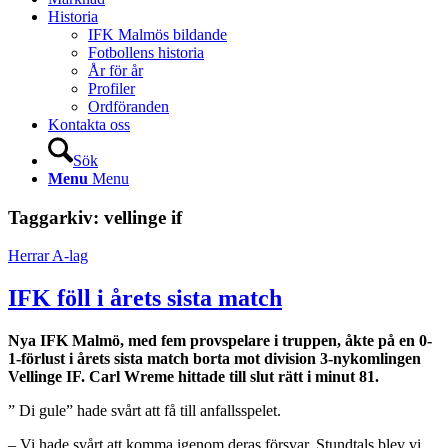
Historia
IFK Malmös bildande
Fotbollens historia
År för år
Profiler
Ordföranden
Kontakta oss
Sök
Menu
Menu
Taggarkiv:
vellinge if
Herrar A-lag
IFK föll i årets sista match
Nya IFK Malmö, med fem provspelare i truppen, åkte på en 0-
1-förlust i årets sista match borta mot division 3-nykomlingen
Vellinge IF. Carl Wreme hittade till slut rätt i minut 81.
” Di gule” hade svårt att få till anfallsspelet.
– Vi hade svårt att komma igenom deras försvar. Stundtals blev vi