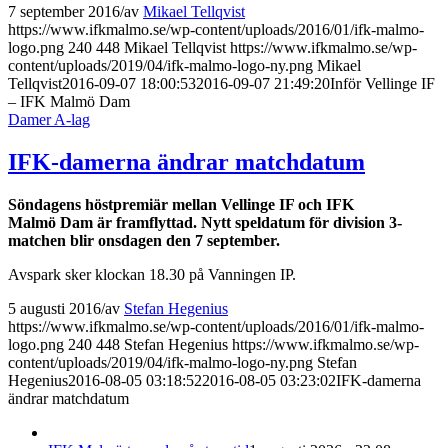
7 september 2016
/
av
Mikael Tellqvist
https://www.ifkmalmo.se/wp-content/uploads/2016/01/ifk-malmo-
logo.png
240
448
Mikael Tellqvist
https://www.ifkmalmo.se/wp-
content/uploads/2019/04/ifk-malmo-logo-ny.png
Mikael
Tellqvist
2016-09-07 18:00:53
2016-09-07 21:49:20
Inför Vellinge IF
– IFK Malmö Dam
Damer A-lag
IFK-damerna ändrar matchdatum
Söndagens höstpremiär mellan Vellinge IF och IFK
Malmö Dam är framflyttad. Nytt speldatum för division 3-
matchen blir onsdagen den 7 september.
Avspark sker klockan 18.30 på Vanningen IP.
5 augusti 2016
/
av
Stefan Hegenius
https://www.ifkmalmo.se/wp-content/uploads/2016/01/ifk-malmo-
logo.png
240
448
Stefan Hegenius
https://www.ifkmalmo.se/wp-
content/uploads/2019/04/ifk-malmo-logo-ny.png
Stefan
Hegenius
2016-08-05 03:18:52
2016-08-05 03:23:02
IFK-damerna
ändrar matchdatum