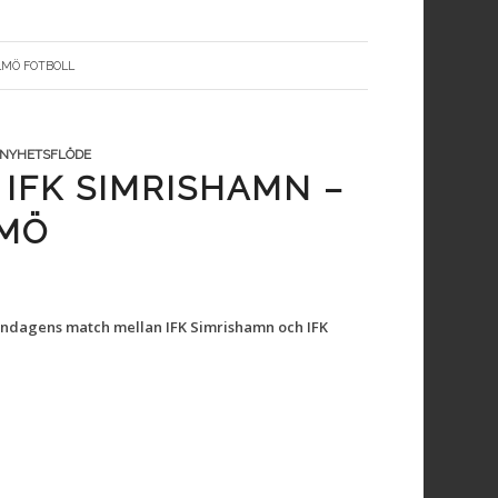
LMÖ FOTBOLL
NYHETSFLÖDE
IFK SIMRISHAMN –
LMÖ
öndagens match mellan IFK Simrishamn och IFK