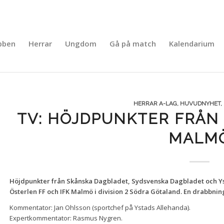
bben
Herrar
Ungdom
Gå på match
Kalendarium
HERRAR A-LAG
,
HUVUDNYHET
,
TV: HÖJDPUNKTER FRÅN 
MALM
Höjdpunkter från Skånska Dagbladet, Sydsvenska Dagbladet och Y
Österlen FF och IFK Malmö i division 2 Södra Götaland. En drabbnin
Kommentator: Jan Ohlsson (sportchef på Ystads Allehanda).
Expertkommentator: Rasmus Nygren.