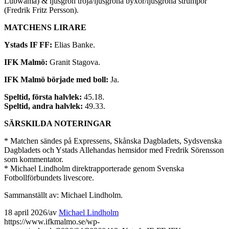
Lubwama) & ljusgrön tröja/ljusgröna byxor/ljusgröna strumpor
(Fredrik Fritz Persson).
MATCHENS LIRARE
Ystads IF FF:
Elias Banke.
IFK Malmö:
Granit Stagova.
IFK Malmö började med boll:
Ja.
Speltid, första halvlek:
45.18.
Speltid, andra halvlek:
49.33.
SÄRSKILDA NOTERINGAR
* Matchen sändes på Expressens, Skånska Dagbladets, Sydsvenska
Dagbladets och Ystads Allehandas hemsidor med Fredrik Sörensson
som kommentator.
* Michael Lindholm direktrapporterade genom Svenska
Fotbollförbundets livescore.
Sammanställt av: Michael Lindholm.
18 april 2026
/
av
Michael Lindholm
https://www.ifkmalmo.se/wp-