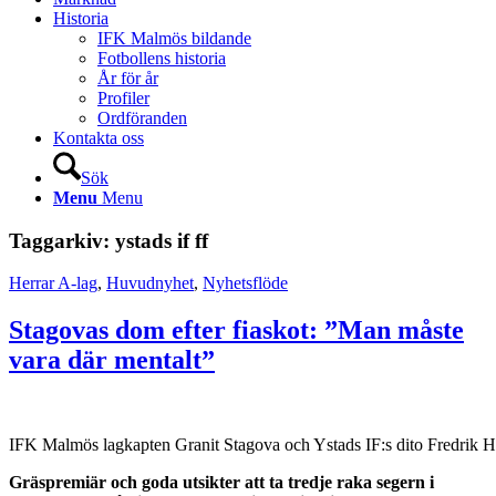
Historia
IFK Malmös bildande
Fotbollens historia
År för år
Profiler
Ordföranden
Kontakta oss
Sök
Menu
Menu
Taggarkiv:
ystads if ff
Herrar A-lag
,
Huvudnyhet
,
Nyhetsflöde
Stagovas dom efter fiaskot: ”Man måste
vara där mentalt”
IFK Malmös lagkapten Granit Stagova och Ystads IF:s dito Fredrik H
Gräspremiär och goda utsikter att ta tredje raka segern i