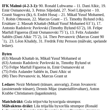
IFK Malmö (4-2-3-1):
90. Ronald Lubwama – 11. Dani Alkic, 19.
Emir Osmanovski, 3. Petrus Siljedahl, 27. Noel Liljeqvist – 10.
Granit Stagova (lk), 6. Endrit Husaj – 21. Mikail Yusuf Mohamed,
7. Robin Ottosson, 22. Marcus Grant – 15. Timothy Bylund (vlk).
Ersättare: 2. Massab Khattab (Mikail Yusuf Mohamed 63´1), 17.
Antonio Radolovic Pavlovski (Timothy Bylund 63´2), 18. Felipe
Marfull Figueroa (Emir Osmanovski 75´1), 13. Felix Aulander
Sahlén (Dani Alkic 75´2), 14. Theo Pervanovic (Marcus Grant 90
´1), 23. Léon Khalidy, 31. Fredrik Fritz Persson (målvakt, spelande
ledare).
Byten
(63) Massab Khattab in, Mikail Yusuf Mohamed ut
(63) Antonio Radolovic Pavlovski in, Timothy Bylund ut
(75) Felipe Marfull Figueroa in, Emir Osmanovski ut
(75) Felix Aulander Sahlén in, Dani Alkic ut
(90) Theo Pervanovic in, Marcus Grant ut
Ledare:
Nezir Mehmeti (tränare, ansvarig), Zoran Jovanovic
(assisterande tränare), Dennis Mijac (materialförvaltare), Anton
Krabbe Christiansen (laganknuten).
Matchdräkt:
Gula tröjor/vita byxor/gula strumpor.
Målvaktens dräkt:
Lila tröja/lila byxor/lila strumpor (Ronald