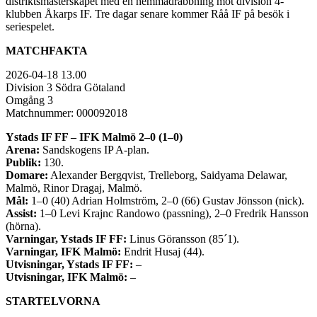
distriktsmästerskapet med en hemmadrabbning mot division 4-
klubben Åkarps IF. Tre dagar senare kommer Råå IF på besök i
seriespelet.
MATCHFAKTA
2026-04-18 13.00
Division 3 Södra Götaland
Omgång 3
Matchnummer: 000092018
Ystads IF FF – IFK Malmö 2–0 (1–0)
Arena:
Sandskogens IP A-plan.
Publik:
130.
Domare:
Alexander Bergqvist, Trelleborg, Saidyama Delawar,
Malmö, Rinor Dragaj, Malmö.
Mål:
1–0 (40) Adrian Holmström, 2–0 (66) Gustav Jönsson (nick).
Assist:
1–0 Levi Krajnc Randowo (passning), 2–0 Fredrik Hansson
(hörna).
Varningar, Ystads IF FF:
Linus Göransson (85´1).
Varningar, IFK Malmö:
Endrit Husaj (44).
Utvisningar, Ystads IF FF:
–
Utvisningar, IFK Malmö:
–
STARTELVORNA