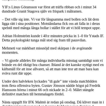
YIF:s Linus Göransson var först att träffa ribban och i minut 34
dundrade Granit Stagova själv en frispark i målramen.
– Det ville sig inte. Vi var för långsamma med bollen och lät dem
ligga rätt i sina positioner. Motståndarna fick oss att falla in i deras
spelstil med många långa bollar i stället för att vi höll tempot uppe.
Adrian Holmström kunde i 40:e minuten pricka in 1–0 för Ystads IF.
Detta psykologiskt tunga mål stod sig fram till pausvilan.
Mehmeti var märkbart missnöjd med skärpan i de avgörande
momenten.
– Vi gjorde alldeles för många individuella misstag samtidigt som vi
brände en del riktigt bra chanser. Ibland är det kanske nyttigt med en
käftsmäll för att inse allvaret, så att man inte tror att man bara kan
sväva runt där uppe.
Under den halvleken lyckades ”di gule” inte vända matchbilden
trots flera offensiva byten. Gustav Jönsson nådde högst på Fredrik
Hanssons hörna i minut 66 och nickade in 2–0. Målet stängde
definitivt matchen till hemmalagets fördel.
Nästa uppgift för IFK Malmö är redan på onsdag. Då kliver man in i