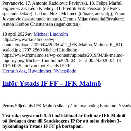
Pervanovic, 17. Antonio Radolovic Pavlovski, 18. Felipe Marfull
Figueroa, 23. Léon Khalidy, 31. Fredrik Fritz Persson (målvakt,
spelande ledare). Ledare: Nezir Mehmeti (tränare, ansvarig), Zoran
Jovanovic (assisterande tränare), Dennis Mijac (materialförvaltare),
Anton Krabbe Christiansen (laganknuten).
18 april 2026
/
av
Michael Lindholm
https://www.ifkmalmo.se/wp-
content/uploads/2026/04/20260412_IFK-Malmo-Malmo-IK_RO-
scaled.jpg
1707
2560
Michael Lindholm
https://www.ifkmalmo.se/wp-content/uploads/2019/04/ifk-malmo-
logo-ny.png
Michael Lindholm
2026-04-18 12:00:29
2026-04-18
10:59:03
Startelvan mot Ystads IF FF
Herrar A-lag
,
Huvudnyhet
,
Nyhetsflöde
Inför Ystads IF FF – IFK Malmö
Petrus Siljedahls IFK Malmö siktar på tre nya poäng borta mot Ystads
Två raka segrar och 5–0 i målskillnad är facit när IFK Malmö
på lördagen drar till Sandskogens IP för att möta division 3-
nykomlingen Ystads IF FF på bortaplan.