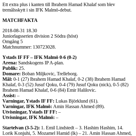
Ett extra plus i kanten till Ibrahem Hamad Khalaf som blev
tremålsskytt i sin IFK Malmö-debut.
MATCHFAKTA
2018-08-31 18.30
Juniorlagsserien division 2 Södra (höst)
Omgång 5
Matchnummer: 130723028.
Ystads IF FF – IFK Malmö 0-6 (0-2)
Arena:
Sandskogens IP A-plan.
Publik:
25.
Domare:
Boban Miljkovic, Trelleborg.
Mål:
0-1 (27) Ibrahem Hamad Khalaf, 0-2 (38) Ibrahem Hamad
Khalaf, 0-3 (52) Jusuf Qoku, 0-4 (79) Jusuf Qoku (nick), 0-5 (82)
Ibrahem Hamad Khalaf, 0-6 (84) Emir Halilovic.
Assist:
–
Varningar, Ystads IF FF:
Lukas Björklund (61).
Varningar, IFK Malmö:
Amin Hassan Ahmed (89).
Utvisningar, Ystads IF FF:
–
Utvisningar, IFK Malmö:
–
Startelvan (3-5-2):
1. Emil Lindstedt – 3. Hashim Hashim, 14.
Lorik Konjuhi, 5. Mozamel Hamid (lk) – 21. Amin Hassan Ahmed,