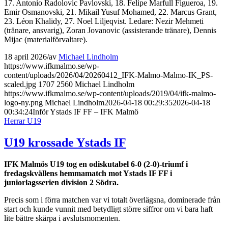
17. Antonio Radolovic Pavlovski, 18. Felipe Marfull Figueroa, 19.
Emir Osmanovski, 21. Mikail Yusuf Mohamed, 22. Marcus Grant,
23. Léon Khalidy, 27. Noel Liljeqvist. Ledare: Nezir Mehmeti
(tränare, ansvarig), Zoran Jovanovic (assisterande tränare), Dennis
Mijac (materialförvaltare).
18 april 2026
/
av
Michael Lindholm
https://www.ifkmalmo.se/wp-
content/uploads/2026/04/20260412_IFK-Malmo-Malmo-IK_PS-
scaled.jpg
1707
2560
Michael Lindholm
https://www.ifkmalmo.se/wp-content/uploads/2019/04/ifk-malmo-
logo-ny.png
Michael Lindholm
2026-04-18 00:29:35
2026-04-18
00:34:24
Inför Ystads IF FF – IFK Malmö
Herrar U19
U19 krossade Ystads IF
IFK Malmös U19 tog en odiskutabel 6-0 (2-0)-triumf i
fredagskvällens hemmamatch mot Ystads IF FF i
juniorlagsserien division 2 Södra.
Precis som i förra matchen var vi totalt överlägsna, dominerade från
start och kunde vunnit med betydligt större siffror om vi bara haft
lite bättre skärpa i avslutsmomenten.