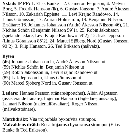
Ystads IF FF:
1. Elias Banke – 2. Cameron Ferguson, 4. Melvin
Borg, 5. Fredrik Hansson (lk), 6. Gustav Jönsson, 7. André Åkesson
Nilsson, 10. Zakariah Epplette, 11. Levi Krajnc Randowo, 14.
Linus Göransson, 17. Adrian Holmström, 19. Benjamin Nilsson.
Ersättare: 16. Johannes Johansson (André Åkesson Nilsson 46), 21.
Nichlas Schön (Benjamin Nilsson 59´1), 25. Robin Jakobsson
(spelande ledare, Levi Krajnc Randowo 59´2), 12. Isak Jeppsson
(Linus Göransson 85´2), 24. Marcel Sjöberg Nord (Gustav Jönsson
90´2), 3. Filip Hansson, 26. Ted Eriksson (målvakt).
Byten
(46) Johannes Johansson in, André Åkesson Nilsson ut
(59) Nichlas Schön in, Benjamin Nilsson ut
(59) Robin Jakobsson in, Levi Krajnc Randowo ut
(85) Isak Jeppsson in, Linus Göransson ut
(90) Marcel Sjöberg Nord in, Gustav Jönsson ut
Ledare:
Hannes Persson (tränare/sportchef), Albin Algotsson
(assisterande tränare), Ingemar Hansson (lagledare, ansvarig),
Lennart Nilsson (materialförvaltare), Roger Nilsson
(målvaktstränare).
Matchdräkt:
Vita tröjor/blåa byxor/vita strumpor.
Målvaktens dräkt:
Rosa tröja/rosa byxor/rosa strumpor (Elias
Banke & Ted Eriksson).