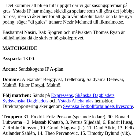
– Det kommer att bli en tuff uppgift där vi gör säsongspremiär på
gräs. Ystads IF har många skickliga spelare som vill göra det jobbigt
för oss, men vi åker ner för att göra vårt absolut bästa och ta tre nya
poäng, säger ”di gules” tränare Nezir Mehmeti till ifkmalmo.se.
Basharmal Nasiri, Isak Sjögren och målvakten Thomas Ryan är
otillgängliga då de skriver högskoleprovet.
MATCHGUIDE
Avspark:
13.00.
Arena:
Sandskogens IP A-plan.
Domare:
Alexander Bergqvist, Trelleborg, Saidyama Delawar,
Malmö, Rinor Dragaj, Malmö.
Följ matchen:
Sänds på
Expressens
,
Skånska Dagbladets
,
Sydsvenska Dagbladets
och
Ystads Allehandas
hemsidor.
Direktrapportering sker genom
Svenska Fotbollförbundets livescore
.
Truppen:
31. Fredrik Fritz Persson (spelande ledare), 90. Ronald
Lubwama – 2. Massab Khattab, 3. Petrus Siljedahl, 6. Endrit Husaj,
7. Robin Ottosson, 10. Granit Stagova (lk), 11. Dani Alkic, 13. Felix
Aulander Sahlén, 14. Theo Pervanovic, 15. Timothy Bylund (vlk),