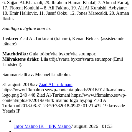
6. Sajjad Al-Khazaali, 29. Ibrahem Hamad Khalaf, 7. Ahmad Farraj,
17. Florent Konjuhi – 8. Ali Fakhro, 19. Ali Al Kuraishi. Avbytare:
10. Emir Halilovic, 11. Jusuf Qoku, 12. Jones Marecaldi, 20. Arman
Ibishi.
Samtliga avbytare kom in.
Ledare:
Ziad Al-Turkmani (tränare), Kenan Bektasi (assisterande
tränare).
Matchdräkt:
Gula tröjor/vita byxor/vita strumpor.
Målvaktens dräkt:
Lila tröja/svarta byxor/svarta strumpor (Emil
Lindstedt).
Sammanställt av: Michael Lindholm.
31 augusti 2018
/
av
Ziad Al-Turkmani
https://www.ifkmalmo.se/wp-content/uploads/2016/01/ifk-malmo-
logo.png
240
448
Ziad Al-Turkmani
https://www.ifkmalmo.se/wp-
content/uploads/2019/04/ifk-malmo-logo-ny.png
Ziad Al-
Turkmani
2018-08-31 23:59:38
2018-09-09 01:21:43
U19 krossade
Ystads IF
Inför Malmö IK – IFK Malmö
7 augusti 2026 - 01:53