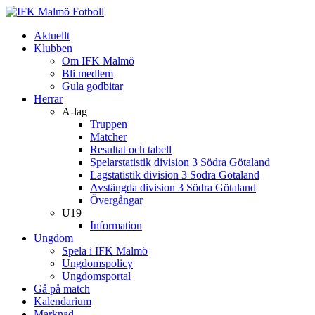
Aktuellt
Klubben
Om IFK Malmö
Bli medlem
Gula godbitar
Herrar
A-lag
Truppen
Matcher
Resultat och tabell
Spelarstatistik division 3 Södra Götaland
Lagstatistik division 3 Södra Götaland
Avstängda division 3 Södra Götaland
Övergångar
U19
Information
Ungdom
Spela i IFK Malmö
Ungdomspolicy
Ungdomsportal
Gå på match
Kalendarium
Marknad