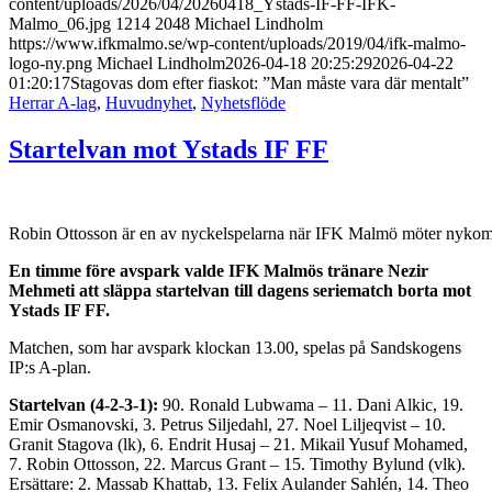
content/uploads/2026/04/20260418_Ystads-IF-FF-IFK-
Malmo_06.jpg
1214
2048
Michael Lindholm
https://www.ifkmalmo.se/wp-content/uploads/2019/04/ifk-malmo-
logo-ny.png
Michael Lindholm
2026-04-18 20:25:29
2026-04-22
01:20:17
Stagovas dom efter fiaskot: ”Man måste vara där mentalt”
Herrar A-lag
,
Huvudnyhet
,
Nyhetsflöde
Startelvan mot Ystads IF FF
Robin Ottosson är en av nyckelspelarna när IFK Malmö möter nykoml
En timme före avspark valde IFK Malmös tränare Nezir
Mehmeti att släppa startelvan till dagens seriematch borta mot
Ystads IF FF.
Matchen, som har avspark klockan 13.00, spelas på Sandskogens
IP:s A-plan.
Startelvan (4-2-3-1):
90. Ronald Lubwama – 11. Dani Alkic, 19.
Emir Osmanovski, 3. Petrus Siljedahl, 27. Noel Liljeqvist – 10.
Granit Stagova (lk), 6. Endrit Husaj – 21. Mikail Yusuf Mohamed,
7. Robin Ottosson, 22. Marcus Grant – 15. Timothy Bylund (vlk).
Ersättare: 2. Massab Khattab, 13. Felix Aulander Sahlén, 14. Theo