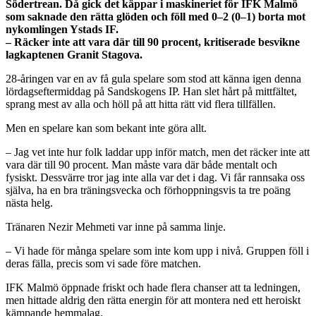
Södertrean. Då gick det käppar i maskineriet för IFK Malmö
som saknade den rätta glöden och föll med 0
–2 (0–1) borta mot
nykomlingen Ystads IF.
– Räcker inte att vara där till 90 procent, kritiserade besvikne
lagkaptenen Granit Stagova.
28-åringen var en av få gula spelare som stod att känna igen denna
lördagseftermiddag på Sandskogens IP. Han slet hårt på mittfältet,
sprang mest av alla och höll på att hitta rätt vid flera tillfällen.
Men en spelare kan som bekant inte göra allt.
– Jag vet inte hur folk laddar upp inför match, men det räcker inte att
vara där till 90 procent. Man måste vara där både mentalt och
fysiskt. Dessvärre tror jag inte alla var det i dag. Vi får rannsaka oss
själva, ha en bra träningsvecka och förhoppningsvis ta tre poäng
nästa helg.
Tränaren Nezir Mehmeti var inne på samma linje.
– Vi hade för många spelare som inte kom upp i nivå. Gruppen föll i
deras fälla, precis som vi sade före matchen.
IFK Malmö öppnade friskt och hade flera chanser att ta ledningen,
men hittade aldrig den rätta energin för att montera ned ett heroiskt
kämpande hemmalag.